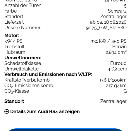
Anzahl der Türen
5
Farbe
Schwarz
Standort
Zentrallager
Lieferzeit
ab ca. 18.08.2026
Unsere Nummer
9075_GW_SR-SKO
Motor:
kW / PS
331 kW / 450 PS
Treibstoff
Benzin
Hubraum
2.894 cm³
Umweltnormen:
Schadstoffklasse
Euro6d
Umweltplakette
4 (Green)
Verbrauch und Emissionen nach WLTP:
Kraftstoffverbr. komb.
9,6 l/100km
CO
-Emissionen komb.
217 g/km
2
CO
-Klasse
G
2
Standort
Zentrallager
Details zum Audi RS4 anzeigen