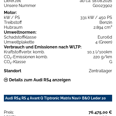
Lieferzeit
ab ca. 18.08.2026
Unsere Nummer
G0023902
Motor:
kW / PS
331 kW / 450 PS
Treibstoff
Benzin
Hubraum
2.894 cm³
Umweltnormen:
Schadstoffklasse
Euro6d
Umweltplakette
4 (Green)
Verbrauch und Emissionen nach WLTP:
Kraftstoffverbr. komb.
10,1 l/100km
CO
-Emissionen komb.
220 g/km
2
CO
-Klasse
G
2
Standort
Zentrallager
Details zum Audi RS4 anzeigen
Audi RS4 RS 4 Avant Q Tiptronic Matrix Navi+ B&O Leder 20
Preis:
76.475,00 €