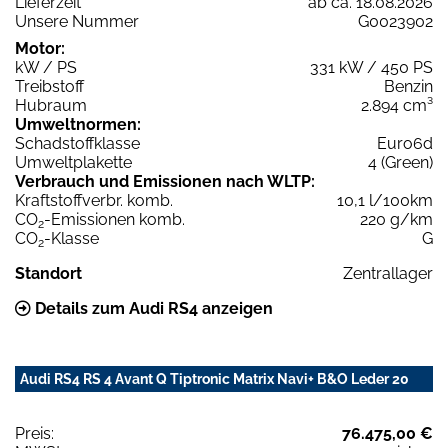
Lieferzeit
ab ca. 18.08.2026
Unsere Nummer
G0023902
Motor:
kW / PS
331 kW / 450 PS
Treibstoff
Benzin
Hubraum
2.894 cm³
Umweltnormen:
Schadstoffklasse
Euro6d
Umweltplakette
4 (Green)
Verbrauch und Emissionen nach WLTP:
Kraftstoffverbr. komb.
10,1 l/100km
CO
-Emissionen komb.
220 g/km
2
CO
-Klasse
G
2
Standort
Zentrallager
Details zum Audi RS4 anzeigen
Audi RS4 RS 4 Avant Q Tiptronic Matrix Navi+ B&O Leder 20
Preis:
76.475,00 €