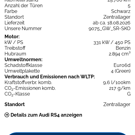
Anzahl der Türen
5
Farbe
Schwarz
Standort
Zentrallager
Lieferzeit
ab ca. 18.08.2026
Unsere Nummer
9075_GW_SR-SKO
Motor:
kW / PS
331 kW / 450 PS
Treibstoff
Benzin
Hubraum
2.894 cm³
Umweltnormen:
Schadstoffklasse
Euro6d
Umweltplakette
4 (Green)
Verbrauch und Emissionen nach WLTP:
Kraftstoffverbr. komb.
9,6 l/100km
CO
-Emissionen komb.
217 g/km
2
CO
-Klasse
G
2
Standort
Zentrallager
Details zum Audi RS4 anzeigen