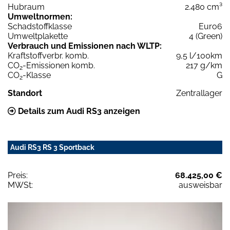
Hubraum
2.480 cm³
Umweltnormen:
Schadstoffklasse
Euro6
Umweltplakette
4 (Green)
Verbrauch und Emissionen nach WLTP:
Kraftstoffverbr. komb.
9,5 l/100km
CO
-Emissionen komb.
217 g/km
2
CO
-Klasse
G
2
Standort
Zentrallager
Details zum Audi RS3 anzeigen
Audi RS3 RS 3 Sportback
Preis:
68.425,00 €
MWSt:
ausweisbar