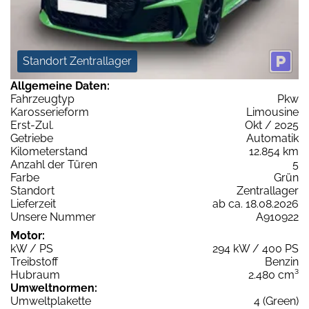
Standort Zentrallager
Allgemeine Daten:
Fahrzeugtyp
Pkw
Karosserieform
Limousine
Erst-Zul.
Okt / 2025
Getriebe
Automatik
Kilometerstand
12.854 km
Anzahl der Türen
5
Farbe
Grün
Standort
Zentrallager
Lieferzeit
ab ca. 18.08.2026
Unsere Nummer
A910922
Motor:
kW / PS
294 kW / 400 PS
Treibstoff
Benzin
Hubraum
2.480 cm³
Umweltnormen:
Umweltplakette
4 (Green)