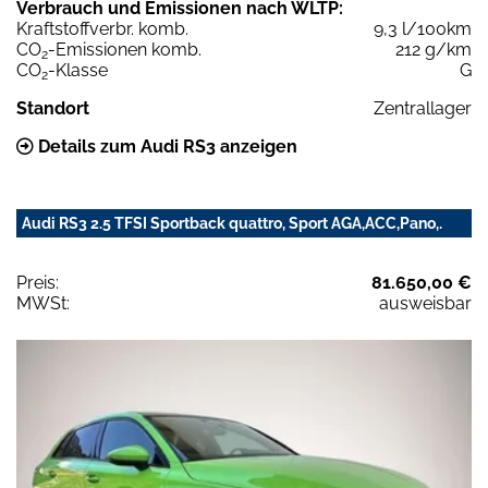
Verbrauch und Emissionen nach WLTP:
Kraftstoffverbr. komb.
9,3 l/100km
CO
-Emissionen komb.
212 g/km
2
CO
-Klasse
G
2
Standort
Zentrallager
Details zum Audi RS3 anzeigen
Audi RS3 2.5 TFSI Sportback quattro, Sport AGA,ACC,Pano,.
Preis:
81.650,00 €
MWSt:
ausweisbar