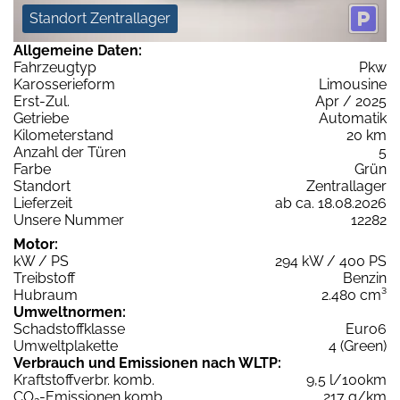
Standort Zentrallager
Allgemeine Daten:
Fahrzeugtyp
Pkw
Karosserieform
Limousine
Erst-Zul.
Apr / 2025
Getriebe
Automatik
Kilometerstand
20 km
Anzahl der Türen
5
Farbe
Grün
Standort
Zentrallager
Lieferzeit
ab ca. 18.08.2026
Unsere Nummer
12282
Motor:
kW / PS
294 kW / 400 PS
Treibstoff
Benzin
Hubraum
2.480 cm³
Umweltnormen:
Schadstoffklasse
Euro6
Umweltplakette
4 (Green)
Verbrauch und Emissionen nach WLTP:
Kraftstoffverbr. komb.
9,5 l/100km
CO
-Emissionen komb.
217 g/km