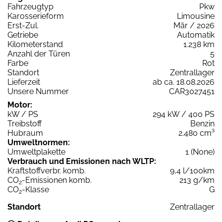
Fahrzeugtyp
Pkw
Karosserieform
Limousine
Erst-Zul.
Mär / 2026
Getriebe
Automatik
Kilometerstand
1.238 km
Anzahl der Türen
5
Farbe
Rot
Standort
Zentrallager
Lieferzeit
ab ca. 18.08.2026
Unsere Nummer
CAR3027451
Motor:
kW / PS
294 kW / 400 PS
Treibstoff
Benzin
Hubraum
2.480 cm³
Umweltnormen:
Umweltplakette
1 (None)
Verbrauch und Emissionen nach WLTP:
Kraftstoffverbr. komb.
9,4 l/100km
CO
-Emissionen komb.
213 g/km
2
CO
-Klasse
G
2
Standort
Zentrallager