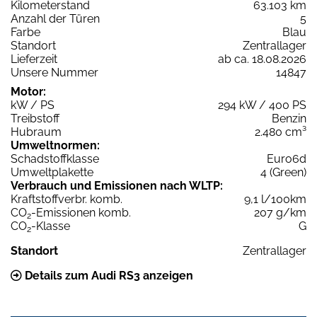
Kilometerstand
63.103 km
Anzahl der Türen
5
Farbe
Blau
Standort
Zentrallager
Lieferzeit
ab ca. 18.08.2026
Unsere Nummer
14847
Motor:
kW / PS
294 kW / 400 PS
Treibstoff
Benzin
Hubraum
2.480 cm³
Umweltnormen:
Schadstoffklasse
Euro6d
Umweltplakette
4 (Green)
Verbrauch und Emissionen nach WLTP:
Kraftstoffverbr. komb.
9,1 l/100km
CO
-Emissionen komb.
207 g/km
2
CO
-Klasse
G
2
Standort
Zentrallager
Details zum Audi RS3 anzeigen