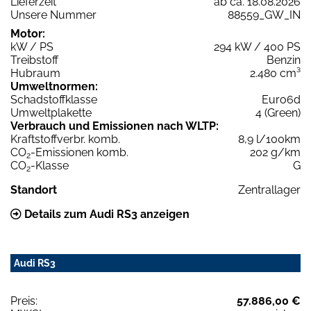
Lieferzeit
ab ca. 18.08.2026
Unsere Nummer
88559_GW_IN
Motor:
kW / PS
294 kW / 400 PS
Treibstoff
Benzin
Hubraum
2.480 cm³
Umweltnormen:
Schadstoffklasse
Euro6d
Umweltplakette
4 (Green)
Verbrauch und Emissionen nach WLTP:
Kraftstoffverbr. komb.
8,9 l/100km
CO
-Emissionen komb.
202 g/km
2
CO
-Klasse
G
2
Standort
Zentrallager
Details zum Audi RS3 anzeigen
Audi RS3
Preis:
57.886,00 €