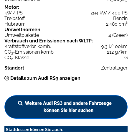
Motor:
kW / PS
294 kW / 400 PS
Treibstoff
Benzin
Hubraum
2.480 cm³
Umweltnormen:
Umweltplakette
4 (Green)
Verbrauch und Emissionen nach WLTP:
Kraftstoffverbr. komb.
9,3 l/100km
CO
-Emissionen komb.
212 g/km
2
CO
-Klasse
G
2
Standort
Zentrallager
Details zum Audi RS3 anzeigen
Weitere Audi RS3 und andere Fahrzeuge
können Sie hier suchen
Stattdessen können Sie auch: