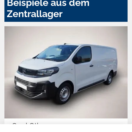
Beispiele aus dem
Zentrallager
ther
Volkswag