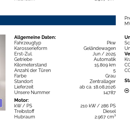
Pr
M
Allgemeine Daten:
U
Fahrzeugtyp
Pkw
Sc
Karosserieform
Geländewagen
Um
Erst-Zul.
Jun / 2025
Ve
Getriebe
Automatik
Kr
Kilometerstand
15.809 km
C
Anzahl der Türen
5
C
Farbe
Grau
St
Standort
Zentrallager
Lieferzeit
ab ca. 18.08.2026
Unsere Nummer
14787
Motor:
kW / PS
210 kW / 286 PS
Treibstoff
Diesel
Hubraum
2.967 cm³