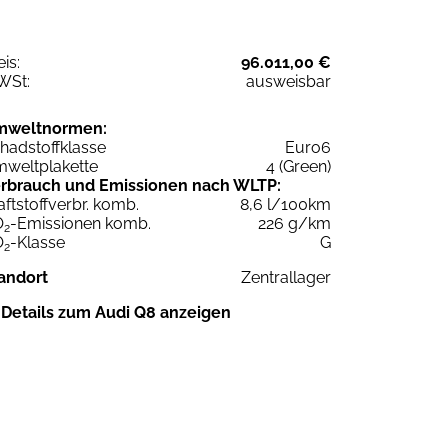
eis:
96.011,00 €
WSt:
ausweisbar
mweltnormen:
hadstoffklasse
Euro6
weltplakette
4 (Green)
rbrauch und Emissionen nach WLTP:
aftstoffverbr. komb.
8,6 l/100km
O
-Emissionen komb.
226 g/km
2
O
-Klasse
G
2
andort
Zentrallager
Details zum Audi Q8 anzeigen