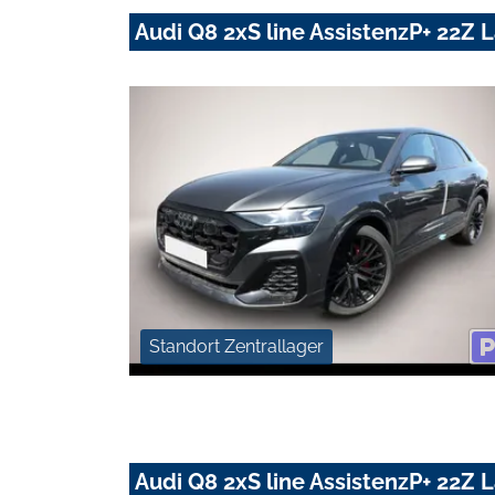
Audi Q8 2xS line AssistenzP+ 22Z
Standort Zentrallager
Audi Q8 2xS line AssistenzP+ 22Z