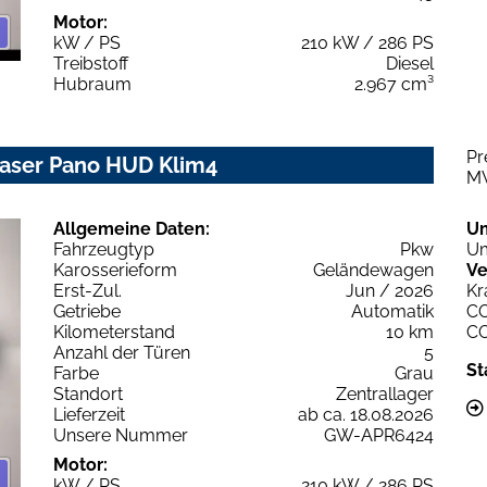
Motor:
kW / PS
210 kW / 286 PS
Treibstoff
Diesel
Hubraum
2.967 cm³
Pr
 Laser Pano HUD Klim4
M
Allgemeine Daten:
U
Fahrzeugtyp
Pkw
Um
Karosserieform
Geländewagen
Ve
Erst-Zul.
Jun / 2026
Kr
Getriebe
Automatik
C
Kilometerstand
10 km
C
Anzahl der Türen
5
St
Farbe
Grau
Standort
Zentrallager
Lieferzeit
ab ca. 18.08.2026
Unsere Nummer
GW-APR6424
Motor:
kW / PS
210 kW / 286 PS