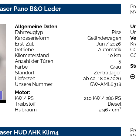
Pr
 Laser Pano B&O Leder
M
Allgemeine Daten:
U
Fahrzeugtyp
Pkw
Um
Karosserieform
Geländewagen
Ve
Erst-Zul.
Jun / 2026
Kr
Getriebe
Automatik
C
Kilometerstand
10 km
C
Anzahl der Türen
5
St
Farbe
Grau
Standort
Zentrallager
Lieferzeit
ab ca. 18.08.2026
Unsere Nummer
GW-AML6318
Motor:
kW / PS
210 kW / 286 PS
Treibstoff
Diesel
Hubraum
2.967 cm³
Pr
 Laser HUD AHK Klim4
M