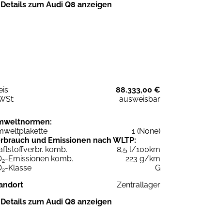
Details zum Audi Q8 anzeigen
eis:
88.333,00 €
WSt:
ausweisbar
mweltnormen:
weltplakette
1 (None)
rbrauch und Emissionen nach WLTP:
aftstoffverbr. komb.
8,5 l/100km
O
-Emissionen komb.
223 g/km
2
O
-Klasse
G
2
andort
Zentrallager
Details zum Audi Q8 anzeigen