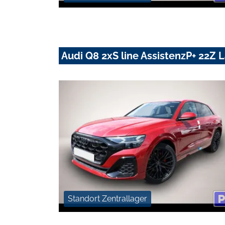
Audi Q8 2xS line AssistenzP+ 22Z
Standort Zentrallager