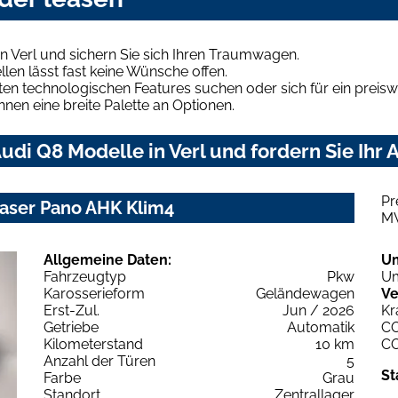
n Verl und sichern Sie sich Ihren Traumwagen.
len lässt fast keine Wünsche offen.
en technologischen Features suchen oder sich für ein preiswe
hnen eine breite Palette an Optionen.
di Q8 Modelle in Verl und fordern Sie Ihr
Pr
Laser Pano AHK Klim4
M
Allgemeine Daten:
U
Fahrzeugtyp
Pkw
Um
Karosserieform
Geländewagen
Ve
Erst-Zul.
Jun / 2026
Kr
Getriebe
Automatik
C
Kilometerstand
10 km
C
Anzahl der Türen
5
St
Farbe
Grau
Standort
Zentrallager