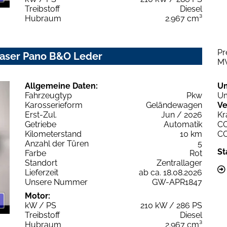
Treibstoff
Diesel
Hubraum
2.967 cm³
Pr
 Laser Pano B&O Leder
M
Allgemeine Daten:
U
Fahrzeugtyp
Pkw
Um
Karosserieform
Geländewagen
Ve
Erst-Zul.
Jun / 2026
Kr
Getriebe
Automatik
C
Kilometerstand
10 km
C
Anzahl der Türen
5
St
Farbe
Rot
Standort
Zentrallager
Lieferzeit
ab ca. 18.08.2026
Unsere Nummer
GW-APR1847
Motor:
kW / PS
210 kW / 286 PS
Treibstoff
Diesel
Hubraum
2.967 cm³