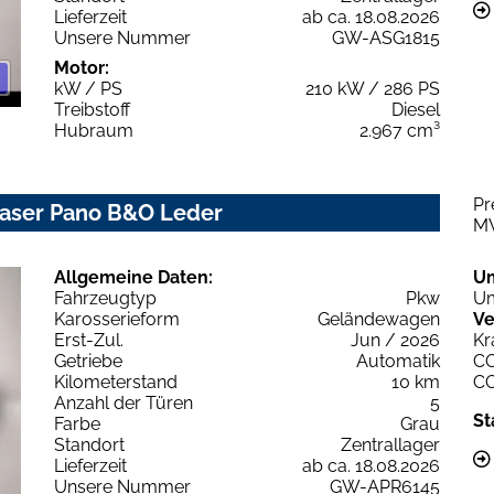
Lieferzeit
ab ca. 18.08.2026
Unsere Nummer
GW-ASG1815
Motor:
kW / PS
210 kW / 286 PS
Treibstoff
Diesel
Hubraum
2.967 cm³
Pr
 Laser Pano B&O Leder
M
Allgemeine Daten:
U
Fahrzeugtyp
Pkw
Um
Karosserieform
Geländewagen
Ve
Erst-Zul.
Jun / 2026
Kr
Getriebe
Automatik
C
Kilometerstand
10 km
C
Anzahl der Türen
5
St
Farbe
Grau
Standort
Zentrallager
Lieferzeit
ab ca. 18.08.2026
Unsere Nummer
GW-APR6145