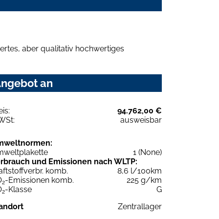
rtes, aber qualitativ hochwertiges
 Angebot an
eis:
94.762,00 €
WSt:
ausweisbar
mweltnormen:
weltplakette
1 (None)
rbrauch und Emissionen nach WLTP:
aftstoffverbr. komb.
8,6 l/100km
O
-Emissionen komb.
225 g/km
2
O
-Klasse
G
2
andort
Zentrallager