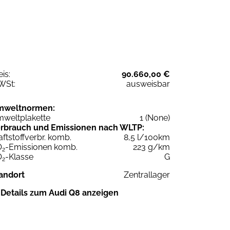
eis:
90.660,00 €
WSt:
ausweisbar
mweltnormen:
weltplakette
1 (None)
rbrauch und Emissionen nach WLTP:
aftstoffverbr. komb.
8,5 l/100km
O
-Emissionen komb.
223 g/km
2
O
-Klasse
G
2
andort
Zentrallager
Details zum Audi Q8 anzeigen