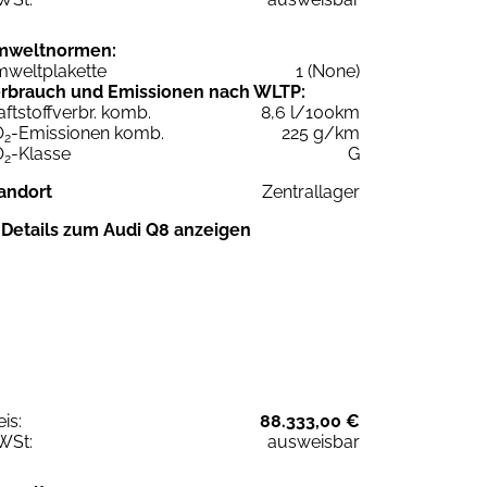
mweltnormen:
weltplakette
1 (None)
rbrauch und Emissionen nach WLTP:
aftstoffverbr. komb.
8,6 l/100km
O
-Emissionen komb.
225 g/km
2
O
-Klasse
G
2
andort
Zentrallager
Details zum Audi Q8 anzeigen
eis:
88.333,00 €
WSt:
ausweisbar