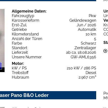
Allgemeine Daten:
U
Fahrzeugtyp
Pkw
Um
Karosserieform
Geländewagen
Ve
Erst-Zul.
Jun / 2026
Kr
Getriebe
Automatik
C
Kilometerstand
10 km
C
Anzahl der Türen
5
St
Farbe
Schwarz
Standort
Zentrallager
Lieferzeit
ab ca. 18.08.2026
Unsere Nummer
GW-AML6356
Motor:
kW / PS
210 kW / 286 PS
Treibstoff
Diesel
Hubraum
2.967 cm³
Pr
 Laser Pano B&O Leder
M