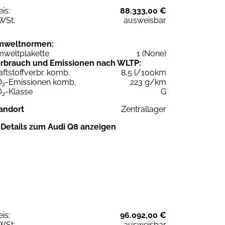
eis:
88.333,00 €
WSt:
ausweisbar
mweltnormen:
weltplakette
1 (None)
rbrauch und Emissionen nach WLTP:
aftstoffverbr. komb.
8,5 l/100km
O
-Emissionen komb.
223 g/km
2
O
-Klasse
G
2
andort
Zentrallager
Details zum Audi Q8 anzeigen
eis:
96.092,00 €
WSt:
ausweisbar