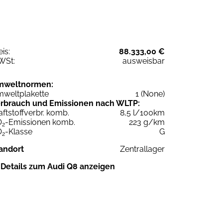
eis:
88.333,00 €
WSt:
ausweisbar
mweltnormen:
weltplakette
1 (None)
rbrauch und Emissionen nach WLTP:
aftstoffverbr. komb.
8,5 l/100km
O
-Emissionen komb.
223 g/km
2
O
-Klasse
G
2
andort
Zentrallager
Details zum Audi Q8 anzeigen