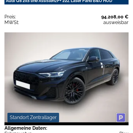
Audi Q8 2xS line AssistenzP+ 22Z Laser Pano B&O HUD
Preis:
94.208,00 €
MWSt:
ausweisbar
Standort Zentrallager
Allgemeine Daten: