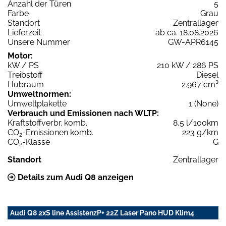
Anzahl der Türen
5
Farbe
Grau
Standort
Zentrallager
Lieferzeit
ab ca. 18.08.2026
Unsere Nummer
GW-APR6145
Motor:
kW / PS
210 kW / 286 PS
Treibstoff
Diesel
Hubraum
2.967 cm³
Umweltnormen:
Umweltplakette
1 (None)
Verbrauch und Emissionen nach WLTP:
Kraftstoffverbr. komb.
8,5 l/100km
CO
-Emissionen komb.
223 g/km
2
CO
-Klasse
G
2
Standort
Zentrallager
Details zum Audi Q8 anzeigen
Audi Q8 2xS line AssistenzP+ 22Z Laser Pano HUD Klim4