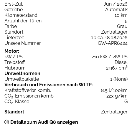
Erst-Zul.
Jun / 2026
Getriebe
Automatik
Kilometerstand
10 km
Anzahl der Türen
5
Farbe
Grau
Standort
Zentrallager
Lieferzeit
ab ca. 18.08.2026
Unsere Nummer
GW-APR6424
Motor:
kW / PS
210 kW / 286 PS
Treibstoff
Diesel
Hubraum
2.967 cm³
Umweltnormen:
Umweltplakette
1 (None)
Verbrauch und Emissionen nach WLTP:
Kraftstoffverbr. komb.
8,5 l/100km
CO
-Emissionen komb.
223 g/km
2
CO
-Klasse
G
2
Standort
Zentrallager
Details zum Audi Q8 anzeigen