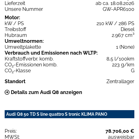
Lieferzeit
ab ca. 18.08.2026
Unsere Nummer
GW-APR6100
Motor:
kW / PS
210 kW / 286 PS
Treibstoff
Diesel
Hubraum
2.967 cm³
Umweltnormen:
Umweltplakette
1 (None)
Verbrauch und Emissionen nach WLTP:
Kraftstoffverbr. komb.
8,5 l/100km
CO
-Emissionen komb.
223 g/km
2
CO
-Klasse
G
2
Standort
Zentrallager
Details zum Audi Q8 anzeigen
Audi Q8 50 TD S line quattro S tronic KLIMA PANO
Preis:
78.706,00 €
MWSt:
ausweisbar