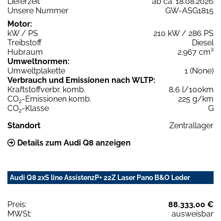
Lieferzeit
ab ca. 18.08.2026
Unsere Nummer
GW-ASG1815
Motor:
kW / PS
210 kW / 286 PS
Treibstoff
Diesel
Hubraum
2.967 cm³
Umweltnormen:
Umweltplakette
1 (None)
Verbrauch und Emissionen nach WLTP:
Kraftstoffverbr. komb.
8,6 l/100km
CO
-Emissionen komb.
225 g/km
2
CO
-Klasse
G
2
Standort
Zentrallager
Details zum Audi Q8 anzeigen
Audi Q8 2xS line AssistenzP+ 22Z Laser Pano B&O Leder
Preis:
88.333,00 €
MWSt:
ausweisbar