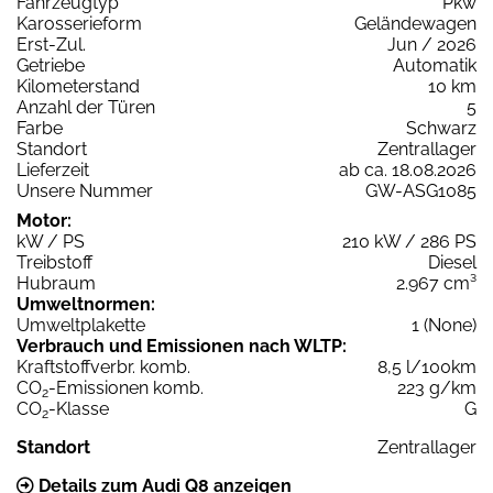
Fahrzeugtyp
Pkw
Karosserieform
Geländewagen
Erst-Zul.
Jun / 2026
Getriebe
Automatik
Kilometerstand
10 km
Anzahl der Türen
5
Farbe
Schwarz
Standort
Zentrallager
Lieferzeit
ab ca. 18.08.2026
Unsere Nummer
GW-ASG1085
Motor:
kW / PS
210 kW / 286 PS
Treibstoff
Diesel
Hubraum
2.967 cm³
Umweltnormen:
Umweltplakette
1 (None)
Verbrauch und Emissionen nach WLTP:
Kraftstoffverbr. komb.
8,5 l/100km
CO
-Emissionen komb.
223 g/km
2
CO
-Klasse
G
2
Standort
Zentrallager
Details zum Audi Q8 anzeigen