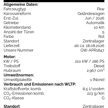
Allgemeine Daten:
Fahrzeugtyp
Pkw
Karosserieform
Geländewagen
Erst-Zul.
Jun / 2026
Getriebe
Automatik
Kilometerstand
10 km
Anzahl der Türen
5
Farbe
Rot
Standort
Zentrallager
Lieferzeit
ab ca. 18.08.2026
Unsere Nummer
GW-APR1847
Motor:
kW / PS
210 kW / 286 PS
Treibstoff
Diesel
Hubraum
2.967 cm³
Umweltnormen:
Umweltplakette
1 (None)
Verbrauch und Emissionen nach WLTP:
Kraftstoffverbr. komb.
8,5 l/100km
CO
-Emissionen komb.
223 g/km
2
CO
-Klasse
G
2
Standort
Zentrallager