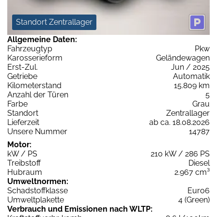
Standort Zentrallager
Allgemeine Daten:
Fahrzeugtyp
Pkw
Karosserieform
Geländewagen
Erst-Zul.
Jun / 2025
Getriebe
Automatik
Kilometerstand
15.809 km
Anzahl der Türen
5
Farbe
Grau
Standort
Zentrallager
Lieferzeit
ab ca. 18.08.2026
Unsere Nummer
14787
Motor:
kW / PS
210 kW / 286 PS
Treibstoff
Diesel
Hubraum
2.967 cm³
Umweltnormen:
Schadstoffklasse
Euro6
Umweltplakette
4 (Green)
Verbrauch und Emissionen nach WLTP: