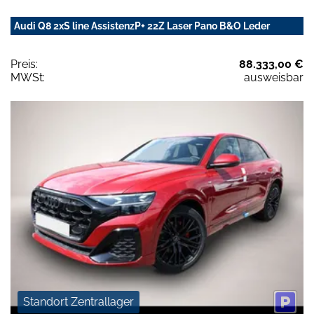
Audi Q8 2xS line AssistenzP+ 22Z Laser Pano B&O Leder
Preis:
88.333,00 €
MWSt:
ausweisbar
Standort Zentrallager