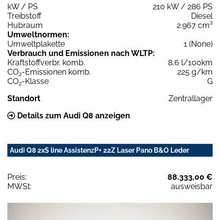
kW / PS
210 kW / 286 PS
Treibstoff
Diesel
Hubraum
2.967 cm³
Umweltnormen:
Umweltplakette
1 (None)
Verbrauch und Emissionen nach WLTP:
Kraftstoffverbr. komb.
8,6 l/100km
CO
-Emissionen komb.
225 g/km
2
CO
-Klasse
G
2
Standort
Zentrallager
Details zum Audi Q8 anzeigen
Audi Q8 2xS line AssistenzP+ 22Z Laser Pano B&O Leder
Preis:
88.333,00 €
MWSt:
ausweisbar