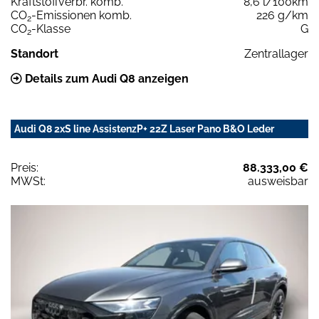
Kraftstoffverbr. komb.
8,6 l/100km
CO
-Emissionen komb.
226 g/km
2
CO
-Klasse
G
2
Standort
Zentrallager
Details zum Audi Q8 anzeigen
Audi Q8 2xS line AssistenzP+ 22Z Laser Pano B&O Leder
Preis:
88.333,00 €
MWSt:
ausweisbar