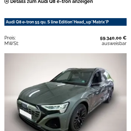
Details zum Audi Q8 e-tron anzeigen
Audi Q8 e-tron 55 qu. S line Edition*Head_up*Matrix*P
Preis:
59.340,00 €
MWSt:
ausweisbar