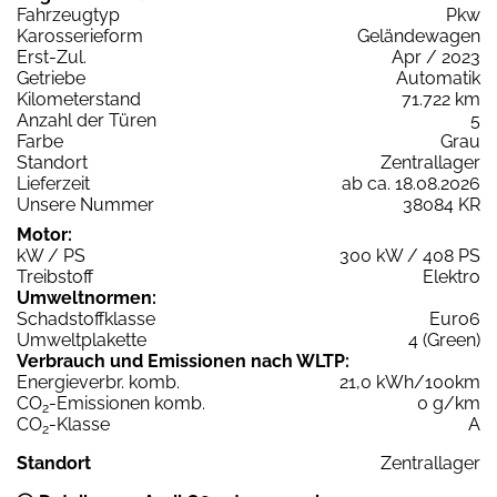
Fahrzeugtyp
Pkw
Karosserieform
Geländewagen
Erst-Zul.
Apr / 2023
Getriebe
Automatik
Kilometerstand
71.722 km
Anzahl der Türen
5
Farbe
Grau
Standort
Zentrallager
Lieferzeit
ab ca. 18.08.2026
Unsere Nummer
38084 KR
Motor:
kW / PS
300 kW / 408 PS
Treibstoff
Elektro
Umweltnormen:
Schadstoffklasse
Euro6
Umweltplakette
4 (Green)
Verbrauch und Emissionen nach WLTP:
Energieverbr. komb.
21,0 kWh/100km
CO
-Emissionen komb.
0 g/km
2
CO
-Klasse
A
2
Standort
Zentrallager