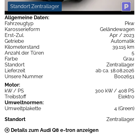
Standort Zentrallager
Allgemeine Daten:
Fahrzeugtyp
Pkw
Karosserieform
Geländewagen
Erst-Zul.
Apr / 2023
Getriebe
Automatik
Kilometerstand
39.115 km
Anzahl der Türen
5
Farbe
Grau
Standort
Zentrallager
Lieferzeit
ab ca. 18.08.2026
Unsere Nummer
B002651
Motor:
kW / PS
300 kW / 408 PS
Treibstoff
Elektro
Umweltnormen:
Umweltplakette
4 (Green)
Standort
Zentrallager
Details zum Audi Q8 e-tron anzeigen