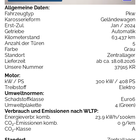
Allgemeine Daten:
Fahrzeugtyp
Pkw
Karosserieform
Geländewagen
Erst-Zul.
Jan / 2024
Getriebe
Automatik
Kilometerstand
63.437 km
Anzahl der Türen
5
Farbe
Grau
Standort
Zentrallager
Lieferzeit
ab ca. 18.08.2026
Unsere Nummer
37915 KR
Motor:
kW / PS
300 kW / 408 PS
Treibstoff
Elektro
Umweltnormen:
Schadstoffklasse
Euro6
Umweltplakette
4 (Green)
Verbrauch und Emissionen nach WLTP:
Energieverbr. komb.
23,9 kWh/100km
CO
-Emissionen komb.
0 g/km
2
CO
-Klasse
A
2
Standort
Zentrallager