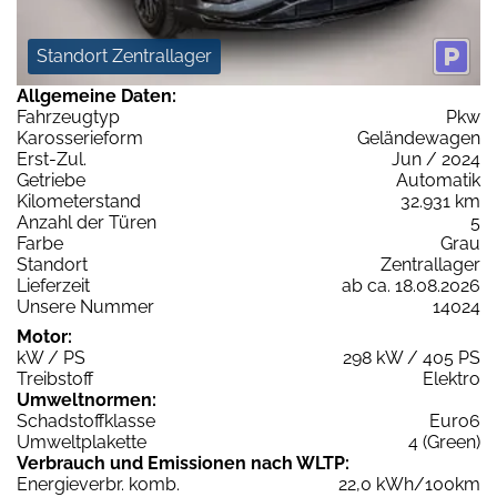
Standort Zentrallager
Allgemeine Daten:
Fahrzeugtyp
Pkw
Karosserieform
Geländewagen
Erst-Zul.
Jun / 2024
Getriebe
Automatik
Kilometerstand
32.931 km
Anzahl der Türen
5
Farbe
Grau
Standort
Zentrallager
Lieferzeit
ab ca. 18.08.2026
Unsere Nummer
14024
Motor:
kW / PS
298 kW / 405 PS
Treibstoff
Elektro
Umweltnormen:
Schadstoffklasse
Euro6
Umweltplakette
4 (Green)
Verbrauch und Emissionen nach WLTP:
Energieverbr. komb.
22,0 kWh/100km