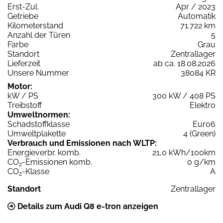
Erst-Zul.
Apr / 2023
Getriebe
Automatik
Kilometerstand
71.722 km
Anzahl der Türen
5
Farbe
Grau
Standort
Zentrallager
Lieferzeit
ab ca. 18.08.2026
Unsere Nummer
38084 KR
Motor:
kW / PS
300 kW / 408 PS
Treibstoff
Elektro
Umweltnormen:
Schadstoffklasse
Euro6
Umweltplakette
4 (Green)
Verbrauch und Emissionen nach WLTP:
Energieverbr. komb.
21,0 kWh/100km
CO
-Emissionen komb.
0 g/km
2
CO
-Klasse
A
2
Standort
Zentrallager
Details zum Audi Q8 e-tron anzeigen