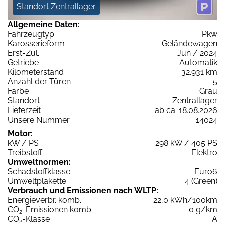
Standort Zentrallager
Allgemeine Daten:
Fahrzeugtyp
Pkw
Karosserieform
Geländewagen
Erst-Zul.
Jun / 2024
Getriebe
Automatik
Kilometerstand
32.931 km
Anzahl der Türen
5
Farbe
Grau
Standort
Zentrallager
Lieferzeit
ab ca. 18.08.2026
Unsere Nummer
14024
Motor:
kW / PS
298 kW / 405 PS
Treibstoff
Elektro
Umweltnormen:
Schadstoffklasse
Euro6
Umweltplakette
4 (Green)
Verbrauch und Emissionen nach WLTP:
Energieverbr. komb.
22,0 kWh/100km
CO
-Emissionen komb.
0 g/km
2
CO
-Klasse
A
2