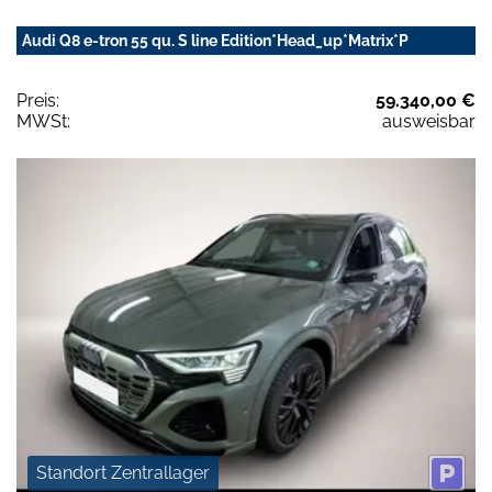
Audi Q8 e-tron 55 qu. S line Edition*Head_up*Matrix*P
Preis:
59.340,00 €
MWSt:
ausweisbar
Standort Zentrallager