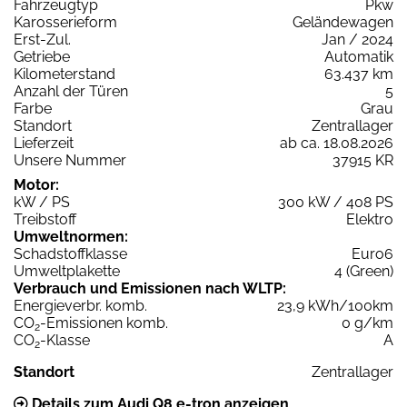
Fahrzeugtyp
Pkw
Karosserieform
Geländewagen
Erst-Zul.
Jan / 2024
Getriebe
Automatik
Kilometerstand
63.437 km
Anzahl der Türen
5
Farbe
Grau
Standort
Zentrallager
Lieferzeit
ab ca. 18.08.2026
Unsere Nummer
37915 KR
Motor:
kW / PS
300 kW / 408 PS
Treibstoff
Elektro
Umweltnormen:
Schadstoffklasse
Euro6
Umweltplakette
4 (Green)
Verbrauch und Emissionen nach WLTP:
Energieverbr. komb.
23,9 kWh/100km
CO
-Emissionen komb.
0 g/km
2
CO
-Klasse
A
2
Standort
Zentrallager
Details zum Audi Q8 e-tron anzeigen