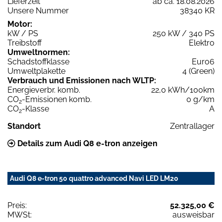
Lieferzeit
ab ca. 18.08.2026
Unsere Nummer
38340 KR
Motor:
kW / PS
250 kW / 340 PS
Treibstoff
Elektro
Umweltnormen:
Schadstoffklasse
Euro6
Umweltplakette
4 (Green)
Verbrauch und Emissionen nach WLTP:
Energieverbr. komb.
22,0 kWh/100km
CO
-Emissionen komb.
0 g/km
2
CO
-Klasse
A
2
Standort
Zentrallager
Details zum Audi Q8 e-tron anzeigen
Audi Q8 e-tron 50 quattro advanced Navi LED LM20
Preis:
52.325,00 €
MWSt:
ausweisbar