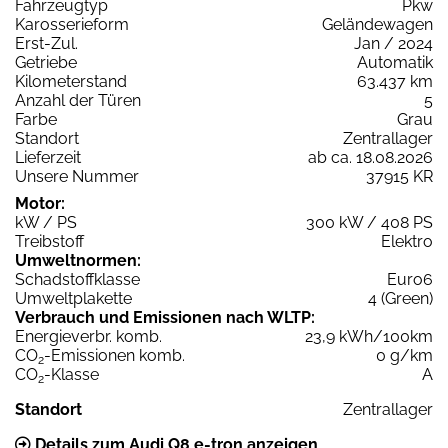
Fahrzeugtyp
Pkw
Karosserieform
Geländewagen
Erst-Zul.
Jan / 2024
Getriebe
Automatik
Kilometerstand
63.437 km
Anzahl der Türen
5
Farbe
Grau
Standort
Zentrallager
Lieferzeit
ab ca. 18.08.2026
Unsere Nummer
37915 KR
Motor:
kW / PS
300 kW / 408 PS
Treibstoff
Elektro
Umweltnormen:
Schadstoffklasse
Euro6
Umweltplakette
4 (Green)
Verbrauch und Emissionen nach WLTP:
Energieverbr. komb.
23,9 kWh/100km
CO
-Emissionen komb.
0 g/km
2
CO
-Klasse
A
2
Standort
Zentrallager
Details zum Audi Q8 e-tron anzeigen