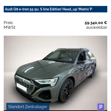
Audi Q8 e-tron 55 qu. S line Edition*Head_up*Matrix*P
Preis:
59.340,00 €
MWSt:
ausweisbar
Standort Zentrallager