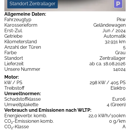
Standort Zentrallager
Allgemeine Daten:
Fahrzeugtyp
Pkw
Karosserieform
Geländewagen
Erst-Zul.
Jun / 2024
Getriebe
Automatik
Kilometerstand
32.931 km
Anzahl der Türen
5
Farbe
Grau
Standort
Zentrallager
Lieferzeit
ab ca. 18.08.2026
Unsere Nummer
14024
Motor:
kW / PS
298 kW / 405 PS
Treibstoff
Elektro
Umweltnormen:
Schadstoffklasse
Euro6
Umweltplakette
4 (Green)
Verbrauch und Emissionen nach WLTP:
Energieverbr. komb.
22,0 kWh/100km
CO
-Emissionen komb.
0 g/km
2
CO
-Klasse
A
2