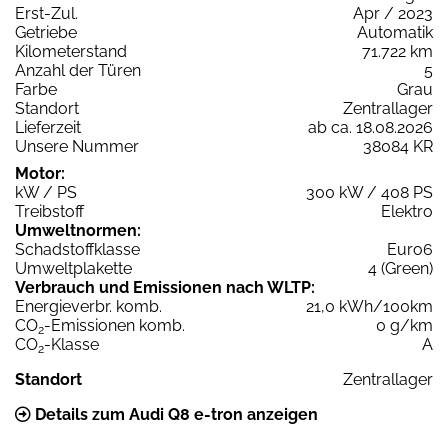
Erst-Zul.
Apr / 2023
Getriebe
Automatik
Kilometerstand
71.722 km
Anzahl der Türen
5
Farbe
Grau
Standort
Zentrallager
Lieferzeit
ab ca. 18.08.2026
Unsere Nummer
38084 KR
Motor:
kW / PS
300 kW / 408 PS
Treibstoff
Elektro
Umweltnormen:
Schadstoffklasse
Euro6
Umweltplakette
4 (Green)
Verbrauch und Emissionen nach WLTP:
Energieverbr. komb.
21,0 kWh/100km
CO
-Emissionen komb.
0 g/km
2
CO
-Klasse
A
2
Standort
Zentrallager
Details zum Audi Q8 e-tron anzeigen