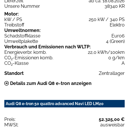
Lieferzeit
ab ca. 18.08.2026
Unsere Nummer
38340 KR
Motor:
kW / PS
250 kW / 340 PS
Treibstoff
Elektro
Umweltnormen:
Schadstoffklasse
Euro6
Umweltplakette
4 (Green)
Verbrauch und Emissionen nach WLTP:
Energieverbr. komb.
22,0 kWh/100km
CO
-Emissionen komb.
0 g/km
2
CO
-Klasse
A
2
Standort
Zentrallager
Details zum Audi Q8 e-tron anzeigen
Audi Q8 e-tron 50 quattro advanced Navi LED LM20
Preis:
52.325,00 €
MWSt:
ausweisbar