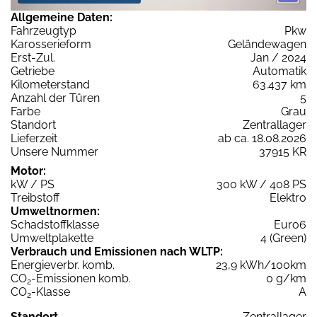
Allgemeine Daten:
Fahrzeugtyp
Pkw
Karosserieform
Geländewagen
Erst-Zul.
Jan / 2024
Getriebe
Automatik
Kilometerstand
63.437 km
Anzahl der Türen
5
Farbe
Grau
Standort
Zentrallager
Lieferzeit
ab ca. 18.08.2026
Unsere Nummer
37915 KR
Motor:
kW / PS
300 kW / 408 PS
Treibstoff
Elektro
Umweltnormen:
Schadstoffklasse
Euro6
Umweltplakette
4 (Green)
Verbrauch und Emissionen nach WLTP:
Energieverbr. komb.
23,9 kWh/100km
CO
-Emissionen komb.
0 g/km
2
CO
-Klasse
A
2
Standort
Zentrallager