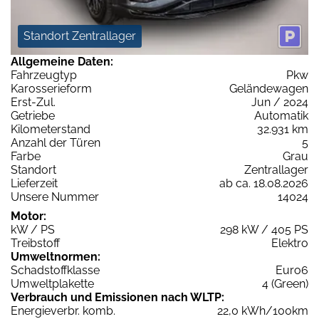
Standort Zentrallager
Allgemeine Daten:
Fahrzeugtyp
Pkw
Karosserieform
Geländewagen
Erst-Zul.
Jun / 2024
Getriebe
Automatik
Kilometerstand
32.931 km
Anzahl der Türen
5
Farbe
Grau
Standort
Zentrallager
Lieferzeit
ab ca. 18.08.2026
Unsere Nummer
14024
Motor:
kW / PS
298 kW / 405 PS
Treibstoff
Elektro
Umweltnormen:
Schadstoffklasse
Euro6
Umweltplakette
4 (Green)
Verbrauch und Emissionen nach WLTP:
Energieverbr. komb.
22,0 kWh/100km