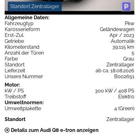
Standort Zentrallager
Allgemeine Daten:
Fahrzeugtyp
Pkw
Karosserieform
Geländewagen
Erst-Zul.
Apr / 2023
Getriebe
Automatik
Kilometerstand
39.115 km
Anzahl der Türen
5
Farbe
Grau
Standort
Zentrallager
Lieferzeit
ab ca. 18.08.2026
Unsere Nummer
B002651
Motor:
kW / PS
300 kW / 408 PS
Treibstoff
Elektro
Umweltnormen:
Umweltplakette
4 (Green)
Standort
Zentrallager
Details zum Audi Q8 e-tron anzeigen