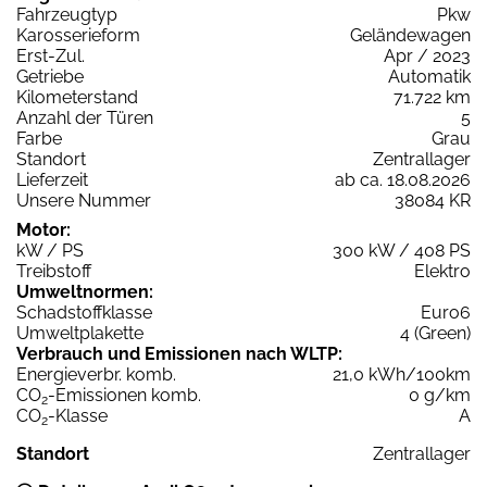
Fahrzeugtyp
Pkw
Karosserieform
Geländewagen
Erst-Zul.
Apr / 2023
Getriebe
Automatik
Kilometerstand
71.722 km
Anzahl der Türen
5
Farbe
Grau
Standort
Zentrallager
Lieferzeit
ab ca. 18.08.2026
Unsere Nummer
38084 KR
Motor:
kW / PS
300 kW / 408 PS
Treibstoff
Elektro
Umweltnormen:
Schadstoffklasse
Euro6
Umweltplakette
4 (Green)
Verbrauch und Emissionen nach WLTP:
Energieverbr. komb.
21,0 kWh/100km
CO
-Emissionen komb.
0 g/km
2
CO
-Klasse
A
2
Standort
Zentrallager