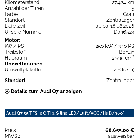
Kilometerstand
27.424 km
Anzahl der Türen
5
Farbe
Grau
Standort
Zentrallager
Lieferzeit
ab ca. 18.08.2026
Unsere Nummer
D046523
Motor:
kW / PS
250 kW / 340 PS
Treibstoff
Benzin
Hubraum
2.995 cm³
Umweltnormen:
Umweltplakette
4 (Green)
Standort
Zentrallager
Details zum Audi Q7 anzeigen
Audi Q7 55 TFSI e Q Tip. S line LED/Luft/ACC/HuD/360°
Preis:
68.655,00 €
MWSt:
ausweisbar