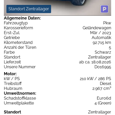
Standort Zentrallager
Allgemeine Daten:
Fahrzeugtyp
Pkw
Karosserieform
Geländewagen
Erst-Zul.
Mär / 2023
Getriebe
Automatik
Kilometerstand
92.715 km
Anzahl der Türen
5
Farbe
Schwarz
Standort
Zentrallager
Lieferzeit
ab ca. 18.08.2026
Unsere Nummer
D016995
Motor:
kW / PS
210 kW / 286 PS
Treibstoff
Diesel
Hubraum
2.967 cm³
Umweltnormen:
Schadstoffklasse
Euro6d
Umweltplakette
4 (Green)
Standort
Zentrallager