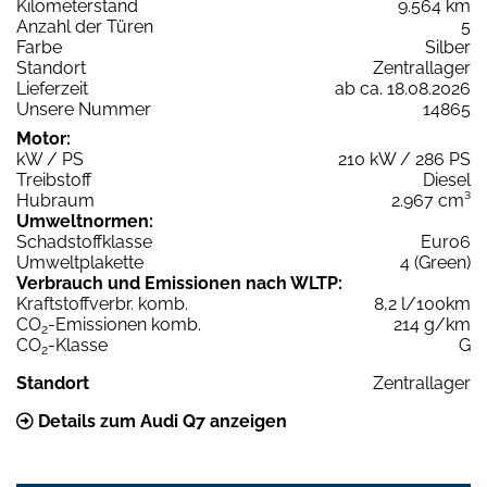
Kilometerstand
9.564 km
Anzahl der Türen
5
Farbe
Silber
Standort
Zentrallager
Lieferzeit
ab ca. 18.08.2026
Unsere Nummer
14865
Motor:
kW / PS
210 kW / 286 PS
Treibstoff
Diesel
Hubraum
2.967 cm³
Umweltnormen:
Schadstoffklasse
Euro6
Umweltplakette
4 (Green)
Verbrauch und Emissionen nach WLTP:
Kraftstoffverbr. komb.
8,2 l/100km
CO
-Emissionen komb.
214 g/km
2
CO
-Klasse
G
2
Standort
Zentrallager
Details zum Audi Q7 anzeigen