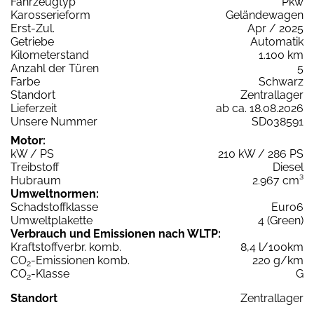
Fahrzeugtyp
Pkw
Karosserieform
Geländewagen
Erst-Zul.
Apr / 2025
Getriebe
Automatik
Kilometerstand
1.100 km
Anzahl der Türen
5
Farbe
Schwarz
Standort
Zentrallager
Lieferzeit
ab ca. 18.08.2026
Unsere Nummer
SD038591
Motor:
kW / PS
210 kW / 286 PS
Treibstoff
Diesel
Hubraum
2.967 cm³
Umweltnormen:
Schadstoffklasse
Euro6
Umweltplakette
4 (Green)
Verbrauch und Emissionen nach WLTP:
Kraftstoffverbr. komb.
8,4 l/100km
CO
-Emissionen komb.
220 g/km
2
CO
-Klasse
G
2
Standort
Zentrallager