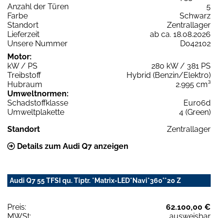
Anzahl der Türen
5
Farbe
Schwarz
Standort
Zentrallager
Lieferzeit
ab ca. 18.08.2026
Unsere Nummer
D042102
Motor:
kW / PS
280 kW / 381 PS
Treibstoff
Hybrid (Benzin/Elektro)
Hubraum
2.995 cm³
Umweltnormen:
Schadstoffklasse
Euro6d
Umweltplakette
4 (Green)
Standort
Zentrallager
Details zum Audi Q7 anzeigen
Audi Q7 55 TFSI qu. Tiptr. *Matrix-LED*Navi*360°*20 Z
Preis:
62.100,00 €
MWSt:
ausweisbar