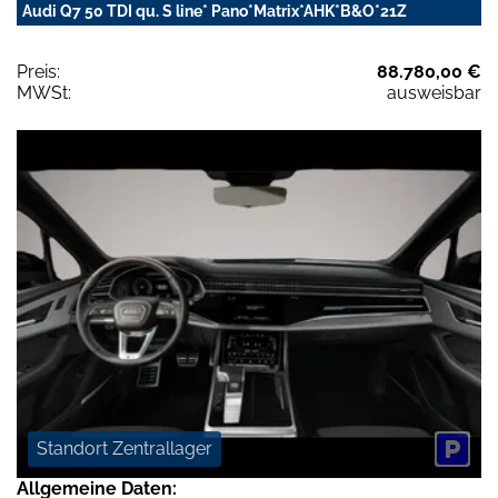
Audi Q7 50 TDI qu. S line* Pano*Matrix*AHK*B&O*21Z
Preis:
88.780,00 €
MWSt:
ausweisbar
Standort Zentrallager
Allgemeine Daten: