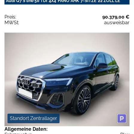
Audi Q7 S line 50 TDI*4X4*PANO*AHK*7-SITZE*22 ZOLL*LE
Preis:
90.379,00 €
MWSt:
ausweisbar
Standort Zentrallager
Allgemeine Daten: