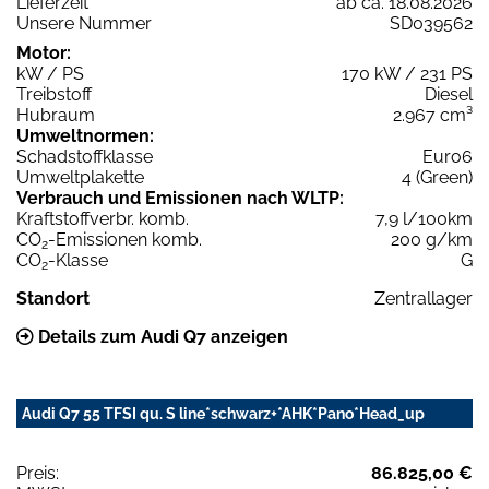
Lieferzeit
ab ca. 18.08.2026
Unsere Nummer
SD039562
Motor:
kW / PS
170 kW / 231 PS
Treibstoff
Diesel
Hubraum
2.967 cm³
Umweltnormen:
Schadstoffklasse
Euro6
Umweltplakette
4 (Green)
Verbrauch und Emissionen nach WLTP:
Kraftstoffverbr. komb.
7,9 l/100km
CO
-Emissionen komb.
200 g/km
2
CO
-Klasse
G
2
Standort
Zentrallager
Details zum Audi Q7 anzeigen
Audi Q7 55 TFSI qu. S line*schwarz+*AHK*Pano*Head_up
Preis:
86.825,00 €