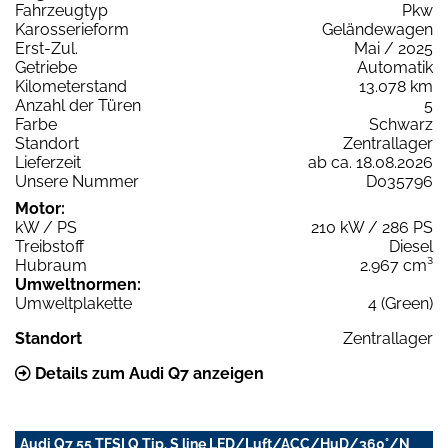
Fahrzeugtyp
Pkw
Karosserieform
Geländewagen
Erst-Zul.
Mai / 2025
Getriebe
Automatik
Kilometerstand
13.078 km
Anzahl der Türen
5
Farbe
Schwarz
Standort
Zentrallager
Lieferzeit
ab ca. 18.08.2026
Unsere Nummer
D035796
Motor:
kW / PS
210 kW / 286 PS
Treibstoff
Diesel
Hubraum
2.967 cm³
Umweltnormen:
Umweltplakette
4 (Green)
Standort
Zentrallager
Details zum Audi Q7 anzeigen
Audi Q7 55 TFSI Q Tip. S line LED/Luft/ACC/HuD/360°/N