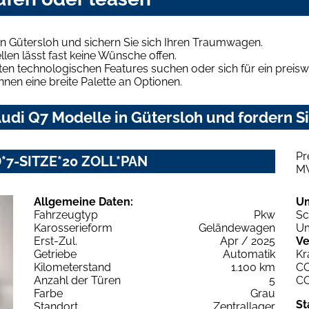
n Gütersloh und sichern Sie sich Ihren Traumwagen.
len lässt fast keine Wünsche offen.
en technologischen Features suchen oder sich für ein preiswe
hnen eine breite Palette an Optionen.
di Q7 Modelle in Gütersloh und fordern Si
Pr
ED*7-SITZE*20 ZOLL*PAN
M
Allgemeine Daten:
U
Fahrzeugtyp
Pkw
Sc
Karosserieform
Geländewagen
Um
Erst-Zul.
Apr / 2025
Ve
Getriebe
Automatik
Kr
Kilometerstand
1.100 km
C
Anzahl der Türen
5
C
Farbe
Grau
St
Standort
Zentrallager