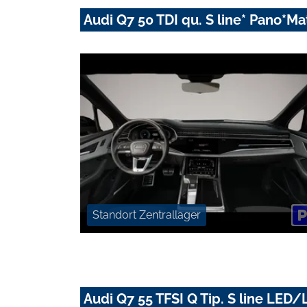
Audi Q7 50 TDI qu. S line* Pano*
Standort Zentrallager
Audi Q7 55 TFSI Q Tip. S line L