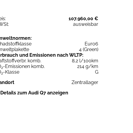
eis:
107.960,00 €
WSt:
ausweisbar
mweltnormen:
hadstoffklasse
Euro6
weltplakette
4 (Green)
rbrauch und Emissionen nach WLTP:
aftstoffverbr. komb.
8,2 l/100km
O
-Emissionen komb.
214 g/km
2
O
-Klasse
G
2
andort
Zentrallager
Details zum Audi Q7 anzeigen