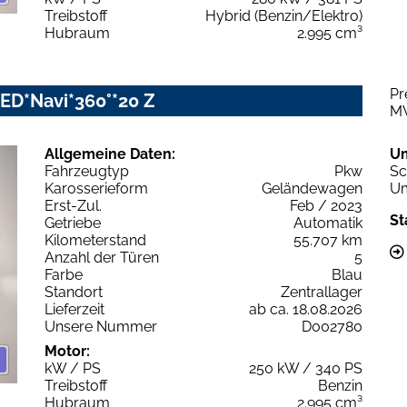
Treibstoff
Hybrid (Benzin/Elektro)
Hubraum
2.995 cm³
Pr
-LED*Navi*360°*20 Z
M
Allgemeine Daten:
U
Fahrzeugtyp
Pkw
Sc
Karosserieform
Geländewagen
Um
Erst-Zul.
Feb / 2023
St
Getriebe
Automatik
Kilometerstand
55.707 km
Anzahl der Türen
5
Farbe
Blau
Standort
Zentrallager
Lieferzeit
ab ca. 18.08.2026
Unsere Nummer
D002780
Motor:
kW / PS
250 kW / 340 PS
Treibstoff
Benzin
Hubraum
2.995 cm³