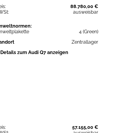
eis:
88.780,00 €
WSt:
ausweisbar
mweltnormen:
weltplakette
4 (Green)
andort
Zentrallager
Details zum Audi Q7 anzeigen
eis:
57.155,00 €
WSt:
ausweisbar