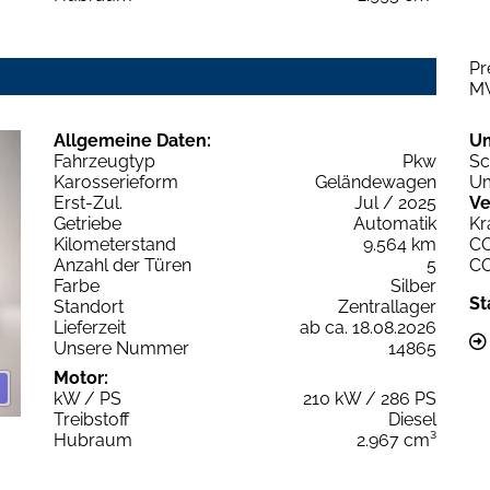
Pr
M
Allgemeine Daten:
U
Fahrzeugtyp
Pkw
Sc
Karosserieform
Geländewagen
Um
Erst-Zul.
Jul / 2025
Ve
Getriebe
Automatik
Kr
Kilometerstand
9.564 km
C
Anzahl der Türen
5
C
Farbe
Silber
St
Standort
Zentrallager
Lieferzeit
ab ca. 18.08.2026
Unsere Nummer
14865
Motor:
kW / PS
210 kW / 286 PS
Treibstoff
Diesel
Hubraum
2.967 cm³