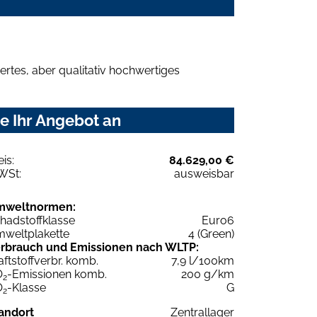
rtes, aber qualitativ hochwertiges
e Ihr Angebot an
eis:
84.629,00 €
WSt:
ausweisbar
mweltnormen:
hadstoffklasse
Euro6
weltplakette
4 (Green)
rbrauch und Emissionen nach WLTP:
aftstoffverbr. komb.
7,9 l/100km
O
-Emissionen komb.
200 g/km
2
O
-Klasse
G
2
andort
Zentrallager