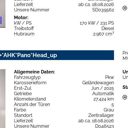
Lieferzeit
ab ca. 18.08.2026
Unsere Nummer
SD039562
Motor:
kW / PS
170 kW / 231 PS
Treibstoff
Diesel
Hubraum
2.967 cm³
Pr
rz+*AHK*Pano*Head_up
M
Allgemeine Daten:
U
Fahrzeugtyp
Pkw
Um
Karosserieform
Geländewagen
St
Erst-Zul.
Jun / 2025
Getriebe
Automatik
Kilometerstand
27.424 km
Anzahl der Türen
5
Farbe
Grau
Standort
Zentrallager
Lieferzeit
ab ca. 18.08.2026
Unsere Nummer
D046523