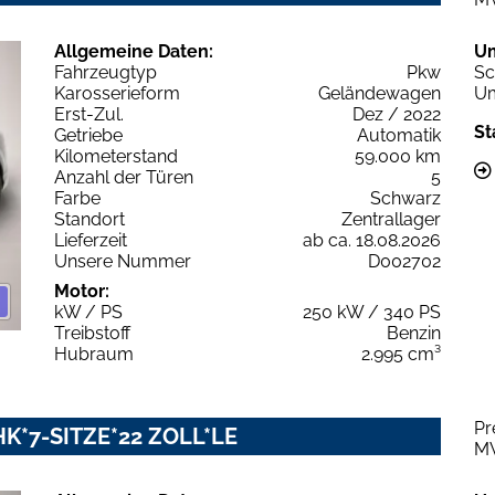
Allgemeine Daten:
U
Fahrzeugtyp
Pkw
Sc
Karosserieform
Geländewagen
Um
Erst-Zul.
Dez / 2022
St
Getriebe
Automatik
Kilometerstand
59.000 km
Anzahl der Türen
5
Farbe
Schwarz
Standort
Zentrallager
Lieferzeit
ab ca. 18.08.2026
Unsere Nummer
D002702
Motor:
kW / PS
250 kW / 340 PS
Treibstoff
Benzin
Hubraum
2.995 cm³
Pr
AHK*7-SITZE*22 ZOLL*LE
M