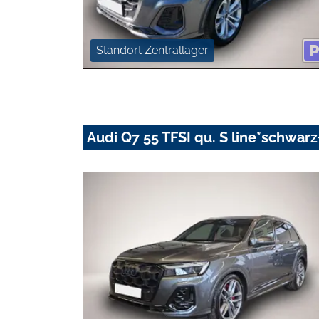
Standort Zentrallager
Audi Q7 55 TFSI qu. S line*schwa