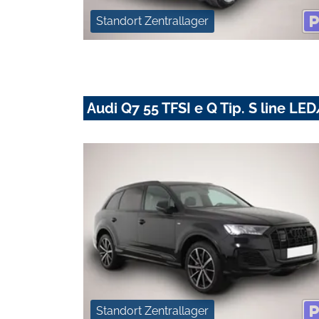
Standort Zentrallager
Audi Q7 55 TFSI e Q Tip. S line 
Standort Zentrallager