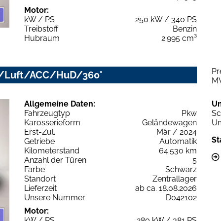
Motor:
kW / PS
250 kW / 340 PS
Treibstoff
Benzin
Hubraum
2.995 cm³
Pr
LED/Luft/ACC/HuD/360°
M
Allgemeine Daten:
U
Fahrzeugtyp
Pkw
Sc
Karosserieform
Geländewagen
Um
Erst-Zul.
Mär / 2024
St
Getriebe
Automatik
Kilometerstand
64.530 km
Anzahl der Türen
5
Farbe
Schwarz
Standort
Zentrallager
Lieferzeit
ab ca. 18.08.2026
Unsere Nummer
D042102
Motor:
kW / PS
280 kW / 381 PS