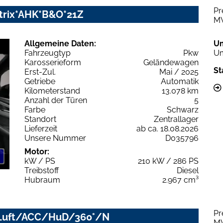
Pr
Matrix*AHK*B&O*21Z
M
Allgemeine Daten:
U
Fahrzeugtyp
Pkw
Um
Karosserieform
Geländewagen
St
Erst-Zul.
Mai / 2025
Getriebe
Automatik
Kilometerstand
13.078 km
Anzahl der Türen
5
Farbe
Schwarz
Standort
Zentrallager
Lieferzeit
ab ca. 18.08.2026
Unsere Nummer
D035796
Motor:
kW / PS
210 kW / 286 PS
Treibstoff
Diesel
Hubraum
2.967 cm³
Pr
ED/Luft/ACC/HuD/360°/N
M