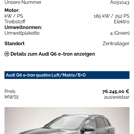
Unsere Nummer
A051043
Motor:
kW / PS
185 kW / 252 PS
Treibstoff
Elektro
Umweltnormen:
Umweltplakette
4 (Green)
Standort
Zentrallager
Details zum Audi Q6 e-tron anzeigen
Audi Q6 e-tron quattro Luft/Matrix/B+O
Preis:
76.245,00 €
MWSt:
ausweisbar