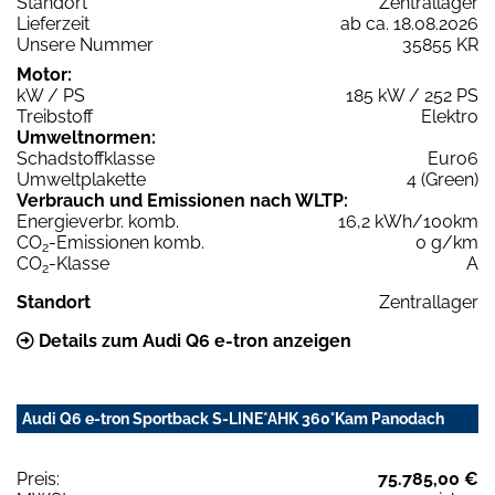
Standort
Zentrallager
Lieferzeit
ab ca. 18.08.2026
Unsere Nummer
35855 KR
Motor:
kW / PS
185 kW / 252 PS
Treibstoff
Elektro
Umweltnormen:
Schadstoffklasse
Euro6
Umweltplakette
4 (Green)
Verbrauch und Emissionen nach WLTP:
Energieverbr. komb.
16,2 kWh/100km
CO
-Emissionen komb.
0 g/km
2
CO
-Klasse
A
2
Standort
Zentrallager
Details zum Audi Q6 e-tron anzeigen
Audi Q6 e-tron Sportback S-LINE*AHK 360°Kam Panodach
Preis:
75.785,00 €