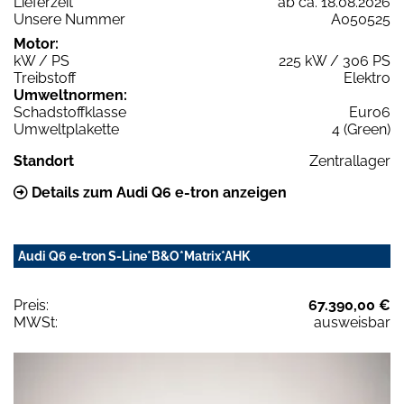
Lieferzeit
ab ca. 18.08.2026
Unsere Nummer
A050525
Motor:
kW / PS
225 kW / 306 PS
Treibstoff
Elektro
Umweltnormen:
Schadstoffklasse
Euro6
Umweltplakette
4 (Green)
Standort
Zentrallager
Details zum Audi Q6 e-tron anzeigen
Audi Q6 e-tron S-Line*B&O*Matrix*AHK
Preis:
67.390,00 €
MWSt:
ausweisbar