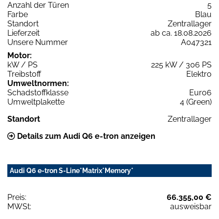
Anzahl der Türen
5
Farbe
Blau
Standort
Zentrallager
Lieferzeit
ab ca. 18.08.2026
Unsere Nummer
A047321
Motor:
kW / PS
225 kW / 306 PS
Treibstoff
Elektro
Umweltnormen:
Schadstoffklasse
Euro6
Umweltplakette
4 (Green)
Standort
Zentrallager
Details zum Audi Q6 e-tron anzeigen
Audi Q6 e-tron S-Line*Matrix*Memory*
Preis:
66.355,00 €
MWSt:
ausweisbar