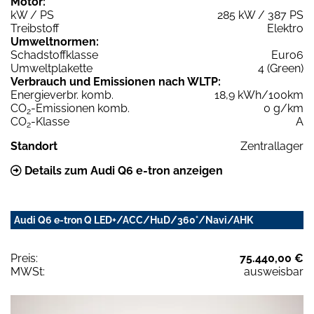
Motor:
kW / PS
285 kW / 387 PS
Treibstoff
Elektro
Umweltnormen:
Schadstoffklasse
Euro6
Umweltplakette
4 (Green)
Verbrauch und Emissionen nach WLTP:
Energieverbr. komb.
18,9 kWh/100km
CO
-Emissionen komb.
0 g/km
2
CO
-Klasse
A
2
Standort
Zentrallager
Details zum Audi Q6 e-tron anzeigen
Audi Q6 e-tron Q LED+/ACC/HuD/360°/Navi/AHK
Preis:
75.440,00 €
MWSt:
ausweisbar