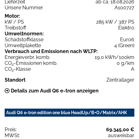
Lieferzeit
ab ca. 18.08.2026
Unsere Nummer
A100727
Motor:
kW / PS
285 kW / 387 PS
Treibstoff
Elektro
Umweltnormen:
Schadstoffklasse
Euro6
Umweltplakette
4 (Green)
Verbrauch und Emissionen nach WLTP:
Energieverbr. komb.
19,0 kWh/100km
CO
-Emissionen komb.
0 g/km
2
CO
-Klasse
A
2
Standort
Zentrallager
Details zum Audi Q6 e-tron anzeigen
Audi Q6 e-tron edition one blue HeadUp/B+O/Matrix/AHK
Preis:
69.345,00 €
MWSt:
ausweisbar