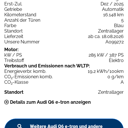
Erst-Zul.
Dez / 2025
Getriebe
Automatik
Kilometerstand
16.148 km
Anzahl der Türen
5
Farbe
Blau
Standort
Zentrallager
Lieferzeit
ab ca. 18.08.2026
Unsere Nummer
A099272
Motor:
kW / PS
285 kW / 387 PS
Treibstoff
Elektro
Verbrauch und Emissionen nach WLTP:
Energieverbr. komb.
19,2 kWh/100km
CO
-Emissionen komb.
0 g/km
2
CO
-Klasse
A
2
Standort
Zentrallager
Details zum Audi Q6 e-tron anzeigen
Weitere Audi Q6 e-tron und andere