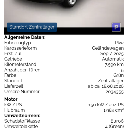
Standort Zentrallager
Allgemeine Daten:
Fahrzeugtyp
Pkw
Karosserieform
Geländewagen
Erst-Zul.
Sep / 2025
Getriebe
Automatik
Kilometerstand
7.590 km
Anzahl der Türen
5
Farbe
Grün
Standort
Zentrallager
Lieferzeit
ab ca. 18.08.2026
Unsere Nummer
2034355
Motor:
kW / PS
150 kW / 204 PS
Hubraum
1.984 cm³
Umweltnormen:
Schadstoffklasse
Euro6
Umweltplakette
4 (Green)