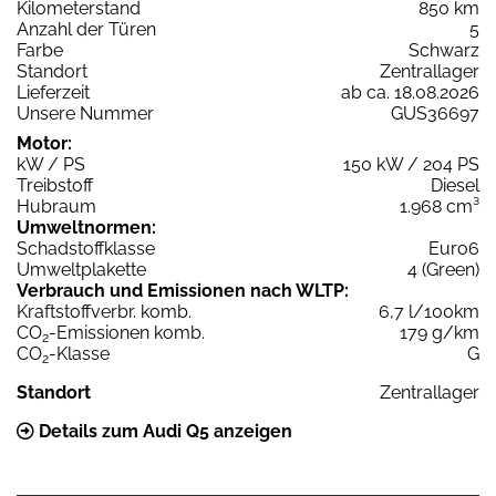
Kilometerstand
850 km
Anzahl der Türen
5
Farbe
Schwarz
Standort
Zentrallager
Lieferzeit
ab ca. 18.08.2026
Unsere Nummer
GUS36697
Motor:
kW / PS
150 kW / 204 PS
Treibstoff
Diesel
Hubraum
1.968 cm³
Umweltnormen:
Schadstoffklasse
Euro6
Umweltplakette
4 (Green)
Verbrauch und Emissionen nach WLTP:
Kraftstoffverbr. komb.
6,7 l/100km
CO
-Emissionen komb.
179 g/km
2
CO
-Klasse
G
2
Standort
Zentrallager
Details zum Audi Q5 anzeigen