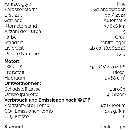
Fahrzeugtyp
Pkw
Karosserieform
Geländewagen
Erst-Zul.
Feb / 2024
Getriebe
Automatik
Kilometerstand
37.836 km
Anzahl der Türen
5
Farbe
Grau
Standort
Zentrallager
Lieferzeit
ab ca. 18.08.2026
Unsere Nummer
14513
Motor:
kW / PS
150 kW / 204 PS
Treibstoff
Diesel
Hubraum
1.968 cm³
Umweltnormen:
Schadstoffklasse
Euro6d
Umweltplakette
4 (Green)
Verbrauch und Emissionen nach WLTP:
Kraftstoffverbr. komb.
6,7 l/100km
CO
-Emissionen komb.
175 g/km
2
CO
-Klasse
F
2
Standort
Zentrallager