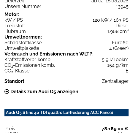
Lieferzeit
ab ca. 18.08.2026
Unsere Nummer
13945
Motor:
kW / PS
120 kW / 163 PS
Treibstoff
Diesel
Hubraum
1.968 cm³
Umweltnormen:
Schadstoffklasse
Euro6d
Umweltplakette
4 (Green)
Verbrauch und Emissionen nach WLTP:
Kraftstoffverbr. komb.
5,9 l/100km
CO
-Emissionen komb.
154 g/km
2
CO
-Klasse
E
2
Standort
Zentrallager
Details zum Audi Q5 anzeigen
Audi Q5 S line 40 TDI quattro Luftfederung ACC Pano S
Preis:
78.189,00 €