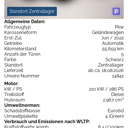
Standort Zentrallager
Allgemeine Daten:
Fahrzeugtyp
Pkw
Karosserieform
Geländewagen
Erst-Zul.
Jun / 2022
Getriebe
Automatik
Kilometerstand
55.659 km
Anzahl der Türen
5
Farbe
Schwarz
Standort
Zentrallager
Lieferzeit
ab ca. 18.08.2026
Unsere Nummer
14841
Motor:
kW / PS
210 kW / 286 PS
Treibstoff
Diesel
Hubraum
2.967 cm³
Umweltnormen:
Schadstoffklasse
Euro6d
Umweltplakette
4 (Green)
Verbrauch und Emissionen nach WLTP:
Kraftstoffverbr. komb.
8,4 l/100km