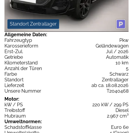
Standort Zentrallager
Allgemeine Daten:
Fahrzeugtyp
Pkw
Karosserieform
Geländewagen
Erst-Zul.
Jul / 2026
Getriebe
Automatik
Kilometerstand
10 km
Anzahl der Türen
5
Farbe
Schwarz
Standort
Zentrallager
Lieferzeit
ab ca. 18.08.2026
Unsere Nummer
T2040468
Motor:
kW / PS
220 kW / 299 PS
Treibstoff
Diesel
Hubraum
2.967 cm³
Umweltnormen:
Schadstoffklasse
Euro 6e
Umweltplakette
4 (Green)