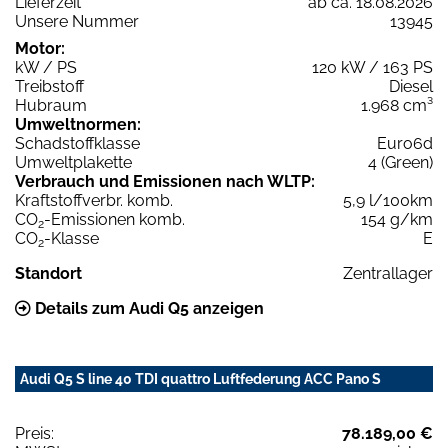
Lieferzeit
ab ca. 18.08.2026
Unsere Nummer
13945
Motor:
kW / PS
120 kW / 163 PS
Treibstoff
Diesel
Hubraum
1.968 cm³
Umweltnormen:
Schadstoffklasse
Euro6d
Umweltplakette
4 (Green)
Verbrauch und Emissionen nach WLTP:
Kraftstoffverbr. komb.
5,9 l/100km
CO
-Emissionen komb.
154 g/km
2
CO
-Klasse
E
2
Standort
Zentrallager
Details zum Audi Q5 anzeigen
Audi Q5 S line 40 TDI quattro Luftfederung ACC Pano S
Preis:
78.189,00 €