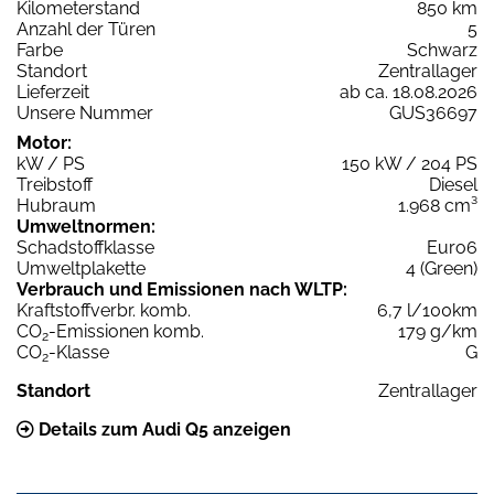
Kilometerstand
850 km
Anzahl der Türen
5
Farbe
Schwarz
Standort
Zentrallager
Lieferzeit
ab ca. 18.08.2026
Unsere Nummer
GUS36697
Motor:
kW / PS
150 kW / 204 PS
Treibstoff
Diesel
Hubraum
1.968 cm³
Umweltnormen:
Schadstoffklasse
Euro6
Umweltplakette
4 (Green)
Verbrauch und Emissionen nach WLTP:
Kraftstoffverbr. komb.
6,7 l/100km
CO
-Emissionen komb.
179 g/km
2
CO
-Klasse
G
2
Standort
Zentrallager
Details zum Audi Q5 anzeigen