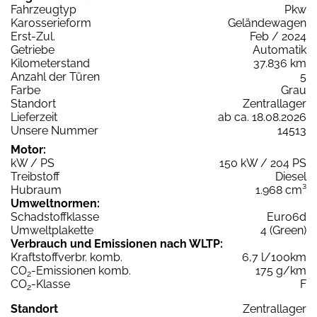
Fahrzeugtyp
Pkw
Karosserieform
Geländewagen
Erst-Zul.
Feb / 2024
Getriebe
Automatik
Kilometerstand
37.836 km
Anzahl der Türen
5
Farbe
Grau
Standort
Zentrallager
Lieferzeit
ab ca. 18.08.2026
Unsere Nummer
14513
Motor:
kW / PS
150 kW / 204 PS
Treibstoff
Diesel
Hubraum
1.968 cm³
Umweltnormen:
Schadstoffklasse
Euro6d
Umweltplakette
4 (Green)
Verbrauch und Emissionen nach WLTP:
Kraftstoffverbr. komb.
6,7 l/100km
CO
-Emissionen komb.
175 g/km
2
CO
-Klasse
F
2
Standort
Zentrallager