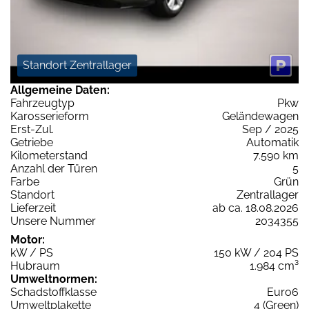
Standort Zentrallager
Allgemeine Daten:
Fahrzeugtyp
Pkw
Karosserieform
Geländewagen
Erst-Zul.
Sep / 2025
Getriebe
Automatik
Kilometerstand
7.590 km
Anzahl der Türen
5
Farbe
Grün
Standort
Zentrallager
Lieferzeit
ab ca. 18.08.2026
Unsere Nummer
2034355
Motor:
kW / PS
150 kW / 204 PS
Hubraum
1.984 cm³
Umweltnormen:
Schadstoffklasse
Euro6
Umweltplakette
4 (Green)