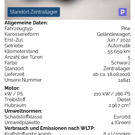
Standort Zentrallager
Allgemeine Daten:
Fahrzeugtyp
Pkw
Karosserieform
Geländewagen
Erst-Zul.
Jun / 2022
Getriebe
Automatik
Kilometerstand
55.659 km
Anzahl der Türen
5
Farbe
Schwarz
Standort
Zentrallager
Lieferzeit
ab ca. 18.08.2026
Unsere Nummer
14841
Motor:
kW / PS
210 kW / 286 PS
Treibstoff
Diesel
Hubraum
2.967 cm³
Umweltnormen:
Schadstoffklasse
Euro6d
Umweltplakette
4 (Green)
Verbrauch und Emissionen nach WLTP:
Kraftstoffverbr. komb.
8,4 l/100km