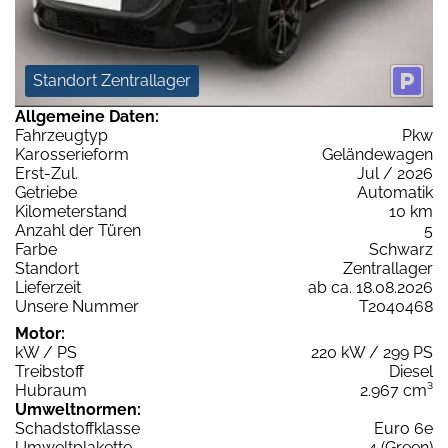
Standort Zentrallager
Allgemeine Daten:
Fahrzeugtyp
Pkw
Karosserieform
Geländewagen
Erst-Zul.
Jul / 2026
Getriebe
Automatik
Kilometerstand
10 km
Anzahl der Türen
5
Farbe
Schwarz
Standort
Zentrallager
Lieferzeit
ab ca. 18.08.2026
Unsere Nummer
T2040468
Motor:
kW / PS
220 kW / 299 PS
Treibstoff
Diesel
Hubraum
2.967 cm³
Umweltnormen:
Schadstoffklasse
Euro 6e
Umweltplakette
4 (Green)