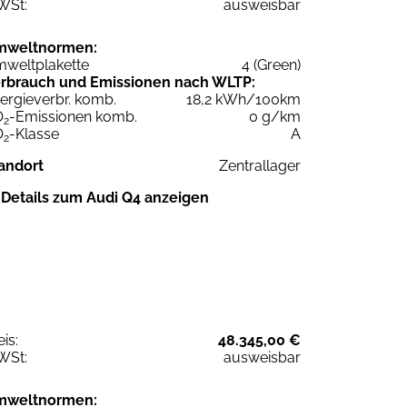
WSt:
ausweisbar
mweltnormen:
weltplakette
4 (Green)
rbrauch und Emissionen nach WLTP:
ergieverbr. komb.
18,2 kWh/100km
O
-Emissionen komb.
0 g/km
2
O
-Klasse
A
2
andort
Zentrallager
Details zum Audi Q4 anzeigen
eis:
48.345,00 €
WSt:
ausweisbar
mweltnormen: