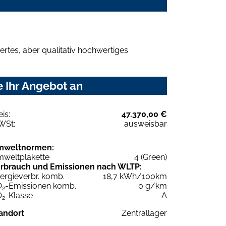
rtes, aber qualitativ hochwertiges
e Ihr Angebot an
eis:
47.370,00 €
WSt:
ausweisbar
mweltnormen:
weltplakette
4 (Green)
rbrauch und Emissionen nach WLTP:
ergieverbr. komb.
18,7 kWh/100km
O
-Emissionen komb.
0 g/km
2
O
-Klasse
A
2
andort
Zentrallager