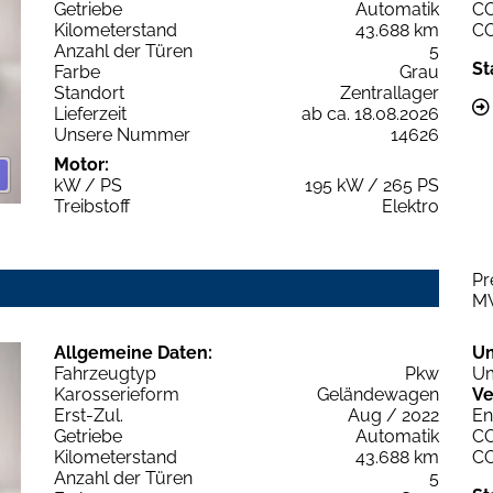
Getriebe
Automatik
C
Kilometerstand
43.688 km
C
Anzahl der Türen
5
St
Farbe
Grau
Standort
Zentrallager
Lieferzeit
ab ca. 18.08.2026
Unsere Nummer
14626
Motor:
kW / PS
195 kW / 265 PS
Treibstoff
Elektro
Pr
M
Allgemeine Daten:
U
Fahrzeugtyp
Pkw
Um
Karosserieform
Geländewagen
Ve
Erst-Zul.
Aug / 2022
En
Getriebe
Automatik
C
Kilometerstand
43.688 km
C
Anzahl der Türen
5