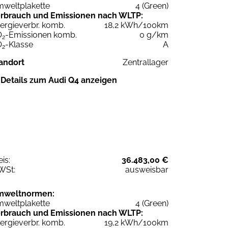
weltplakette
4 (Green)
rbrauch und Emissionen nach WLTP:
ergieverbr. komb.
18,2 kWh/100km
O
-Emissionen komb.
0 g/km
2
O
-Klasse
A
2
andort
Zentrallager
Details zum Audi Q4 anzeigen
eis:
36.483,00 €
WSt:
ausweisbar
mweltnormen:
weltplakette
4 (Green)
rbrauch und Emissionen nach WLTP:
ergieverbr. komb.
19,2 kWh/100km