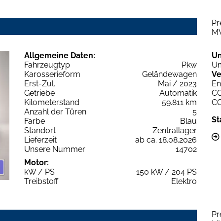
Pr
M
Allgemeine Daten:
U
Fahrzeugtyp
Pkw
Um
Karosserieform
Geländewagen
Ve
Erst-Zul.
Mai / 2023
En
Getriebe
Automatik
C
Kilometerstand
59.811 km
C
Anzahl der Türen
5
St
Farbe
Blau
Standort
Zentrallager
Lieferzeit
ab ca. 18.08.2026
Unsere Nummer
14702
Motor:
kW / PS
150 kW / 204 PS
Treibstoff
Elektro
Pr