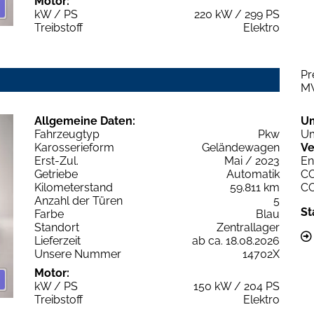
Motor:
kW / PS
220 kW / 299 PS
Treibstoff
Elektro
Pr
M
Allgemeine Daten:
U
Fahrzeugtyp
Pkw
Um
Karosserieform
Geländewagen
Ve
Erst-Zul.
Mai / 2023
En
Getriebe
Automatik
C
Kilometerstand
59.811 km
C
Anzahl der Türen
5
St
Farbe
Blau
Standort
Zentrallager
Lieferzeit
ab ca. 18.08.2026
Unsere Nummer
14702X
Motor:
kW / PS
150 kW / 204 PS
Treibstoff
Elektro