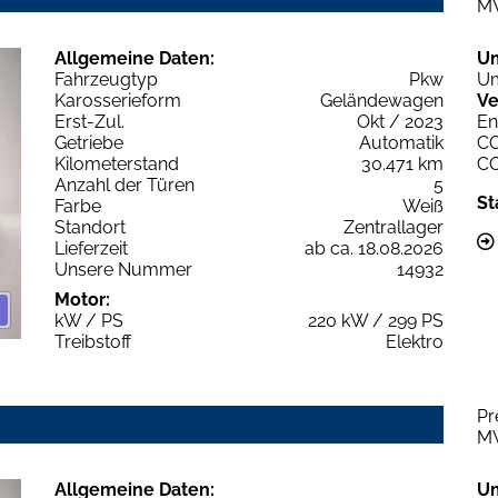
M
Allgemeine Daten:
U
Fahrzeugtyp
Pkw
Um
Karosserieform
Geländewagen
Ve
Erst-Zul.
Okt / 2023
En
Getriebe
Automatik
C
Kilometerstand
30.471 km
C
Anzahl der Türen
5
St
Farbe
Weiß
Standort
Zentrallager
Lieferzeit
ab ca. 18.08.2026
Unsere Nummer
14932
Motor:
kW / PS
220 kW / 299 PS
Treibstoff
Elektro
Pr
M
Allgemeine Daten:
U