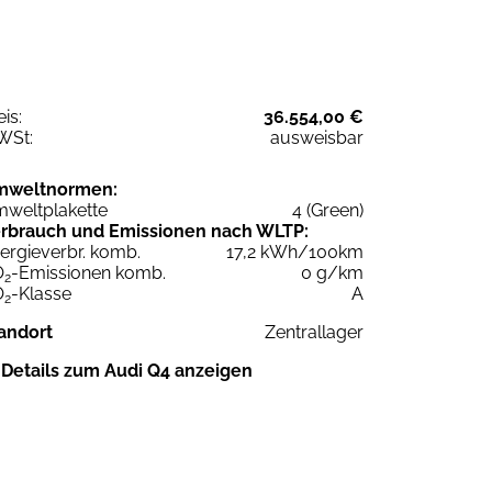
eis:
36.554,00 €
WSt:
ausweisbar
mweltnormen:
weltplakette
4 (Green)
rbrauch und Emissionen nach WLTP:
ergieverbr. komb.
17,2 kWh/100km
O
-Emissionen komb.
0 g/km
2
O
-Klasse
A
2
andort
Zentrallager
Details zum Audi Q4 anzeigen