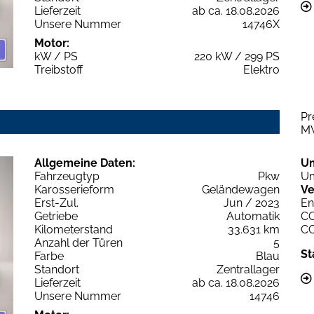
Lieferzeit
ab ca. 18.08.2026
Unsere Nummer
14746X
Motor:
kW / PS
220 kW / 299 PS
Treibstoff
Elektro
Pr
M
Allgemeine Daten:
U
Fahrzeugtyp
Pkw
Um
Karosserieform
Geländewagen
Ve
Erst-Zul.
Jun / 2023
En
Getriebe
Automatik
C
Kilometerstand
33.631 km
C
Anzahl der Türen
5
St
Farbe
Blau
Standort
Zentrallager
Lieferzeit
ab ca. 18.08.2026
Unsere Nummer
14746