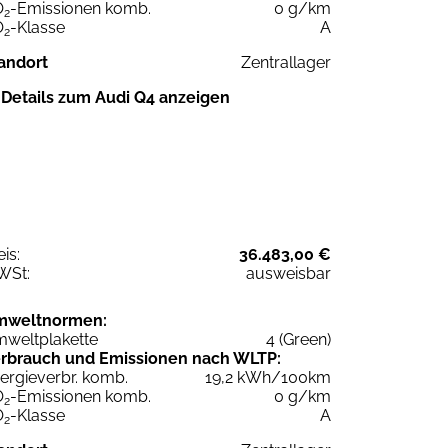
O
-Emissionen komb.
0 g/km
2
O
-Klasse
A
2
andort
Zentrallager
Details zum Audi Q4 anzeigen
eis:
36.483,00 €
WSt:
ausweisbar
mweltnormen:
weltplakette
4 (Green)
rbrauch und Emissionen nach WLTP:
ergieverbr. komb.
19,2 kWh/100km
O
-Emissionen komb.
0 g/km
2
O
-Klasse
A
2