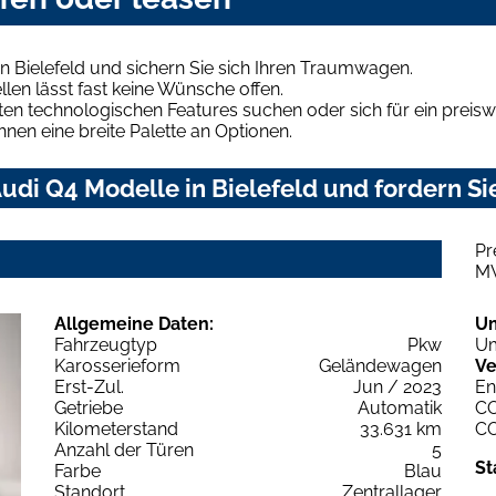
n Bielefeld und sichern Sie sich Ihren Traumwagen.
len lässt fast keine Wünsche offen.
en technologischen Features suchen oder sich für ein preiswe
hnen eine breite Palette an Optionen.
di Q4 Modelle in Bielefeld und fordern Si
Pr
M
Allgemeine Daten:
U
Fahrzeugtyp
Pkw
Um
Karosserieform
Geländewagen
Ve
Erst-Zul.
Jun / 2023
En
Getriebe
Automatik
C
Kilometerstand
33.631 km
C
Anzahl der Türen
5
St
Farbe
Blau
Standort
Zentrallager