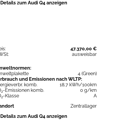
Details zum Audi Q4 anzeigen
eis:
47.370,00 €
WSt:
ausweisbar
mweltnormen:
weltplakette
4 (Green)
rbrauch und Emissionen nach WLTP:
ergieverbr. komb.
18,7 kWh/100km
O
-Emissionen komb.
0 g/km
2
O
-Klasse
A
2
andort
Zentrallager
Details zum Audi Q4 anzeigen