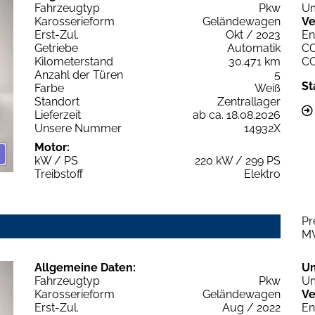
Fahrzeugtyp
Pkw
Um
Karosserieform
Geländewagen
Ve
Erst-Zul.
Okt / 2023
En
Getriebe
Automatik
C
Kilometerstand
30.471 km
C
Anzahl der Türen
5
St
Farbe
Weiß
Standort
Zentrallager
Lieferzeit
ab ca. 18.08.2026
Unsere Nummer
14932X
Motor:
kW / PS
220 kW / 299 PS
Treibstoff
Elektro
Pr
M
Allgemeine Daten:
U
Fahrzeugtyp
Pkw
Um
Karosserieform
Geländewagen
Ve
Erst-Zul.
Aug / 2022
En