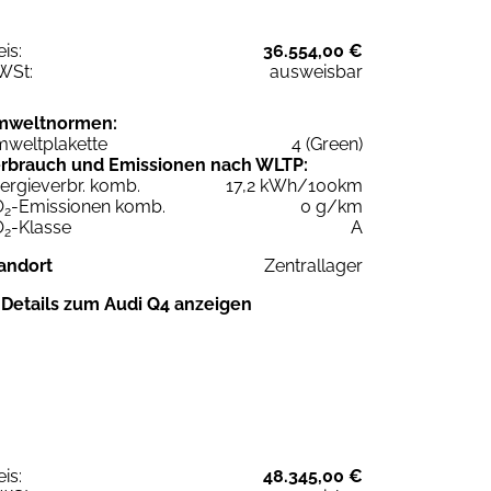
eis:
36.554,00 €
WSt:
ausweisbar
mweltnormen:
weltplakette
4 (Green)
rbrauch und Emissionen nach WLTP:
ergieverbr. komb.
17,2 kWh/100km
O
-Emissionen komb.
0 g/km
2
O
-Klasse
A
2
andort
Zentrallager
Details zum Audi Q4 anzeigen
eis:
48.345,00 €