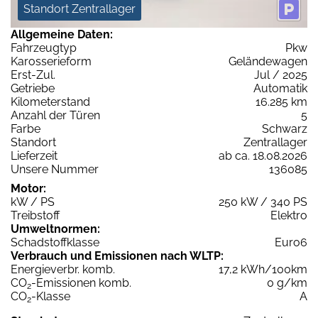
Standort Zentrallager
Allgemeine Daten:
Fahrzeugtyp
Pkw
Karosserieform
Geländewagen
Erst-Zul.
Jul / 2025
Getriebe
Automatik
Kilometerstand
16.285 km
Anzahl der Türen
5
Farbe
Schwarz
Standort
Zentrallager
Lieferzeit
ab ca. 18.08.2026
Unsere Nummer
136085
Motor:
kW / PS
250 kW / 340 PS
Treibstoff
Elektro
Umweltnormen:
Schadstoffklasse
Euro6
Verbrauch und Emissionen nach WLTP:
Energieverbr. komb.
17,2 kWh/100km
CO
-Emissionen komb.
0 g/km
2
CO
-Klasse
A
2