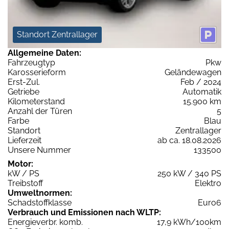
Standort Zentrallager
Allgemeine Daten:
Fahrzeugtyp
Pkw
Karosserieform
Geländewagen
Erst-Zul.
Feb / 2024
Getriebe
Automatik
Kilometerstand
15.900 km
Anzahl der Türen
5
Farbe
Blau
Standort
Zentrallager
Lieferzeit
ab ca. 18.08.2026
Unsere Nummer
133500
Motor:
kW / PS
250 kW / 340 PS
Treibstoff
Elektro
Umweltnormen:
Schadstoffklasse
Euro6
Verbrauch und Emissionen nach WLTP:
Energieverbr. komb.
17,9 kWh/100km