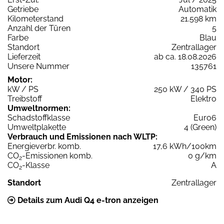
Getriebe
Automatik
Kilometerstand
21.598 km
Anzahl der Türen
5
Farbe
Blau
Standort
Zentrallager
Lieferzeit
ab ca. 18.08.2026
Unsere Nummer
135761
Motor:
kW / PS
250 kW / 340 PS
Treibstoff
Elektro
Umweltnormen:
Schadstoffklasse
Euro6
Umweltplakette
4 (Green)
Verbrauch und Emissionen nach WLTP:
Energieverbr. komb.
17,6 kWh/100km
CO
-Emissionen komb.
0 g/km
2
CO
-Klasse
A
2
Standort
Zentrallager
Details zum Audi Q4 e-tron anzeigen