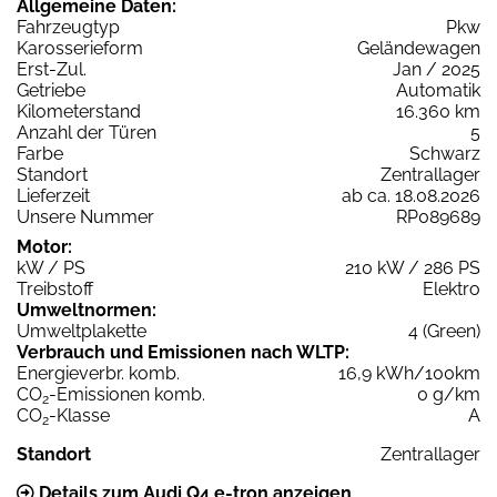
Allgemeine Daten:
Fahrzeugtyp
Pkw
Karosserieform
Geländewagen
Erst-Zul.
Jan / 2025
Getriebe
Automatik
Kilometerstand
16.360 km
Anzahl der Türen
5
Farbe
Schwarz
Standort
Zentrallager
Lieferzeit
ab ca. 18.08.2026
Unsere Nummer
RP089689
Motor:
kW / PS
210 kW / 286 PS
Treibstoff
Elektro
Umweltnormen:
Umweltplakette
4 (Green)
Verbrauch und Emissionen nach WLTP:
Energieverbr. komb.
16,9 kWh/100km
CO
-Emissionen komb.
0 g/km
2
CO
-Klasse
A
2
Standort
Zentrallager
Details zum Audi Q4 e-tron anzeigen