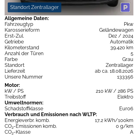
Standort Zentrallager
Allgemeine Daten:
Fahrzeugtyp
Pkw
Karosserieform
Geländewagen
Erst-Zul.
Dez / 2024
Getriebe
Automatik
Kilometerstand
39.420 km
Anzahl der Türen
5
Farbe
Grau
Standort
Zentrallager
Lieferzeit
ab ca. 18.08.2026
Unsere Nummer
133356
Motor:
kW / PS
210 kW / 286 PS
Treibstoff
Elektro
Umweltnormen:
Schadstoffklasse
Euro6
Verbrauch und Emissionen nach WLTP:
Energieverbr. komb.
17,2 kWh/100km
CO
-Emissionen komb.
0 g/km
2
CO
-Klasse
A
2