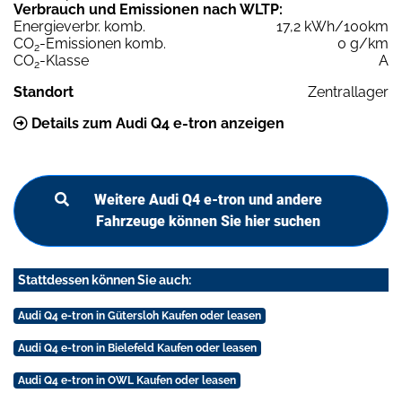
Verbrauch und Emissionen nach WLTP:
Energieverbr. komb.
17,2 kWh/100km
CO
-Emissionen komb.
0 g/km
2
CO
-Klasse
A
2
Standort
Zentrallager
Details zum Audi Q4 e-tron anzeigen
Weitere Audi Q4 e-tron und andere
Fahrzeuge können Sie hier suchen
Stattdessen können Sie auch:
Audi Q4 e-tron in Gütersloh Kaufen oder leasen
Audi Q4 e-tron in Bielefeld Kaufen oder leasen
Audi Q4 e-tron in OWL Kaufen oder leasen