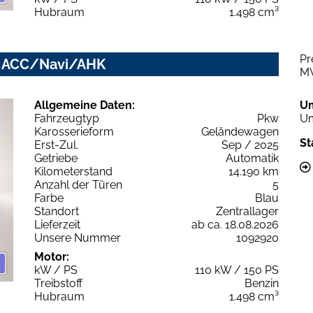
Hubraum
1.498 cm³
Pr
ed ACC/Navi/AHK
M
Allgemeine Daten:
U
Fahrzeugtyp
Pkw
Um
Karosserieform
Geländewagen
St
Erst-Zul.
Sep / 2025
Getriebe
Automatik
Kilometerstand
14.190 km
Anzahl der Türen
5
Farbe
Blau
Standort
Zentrallager
Lieferzeit
ab ca. 18.08.2026
Unsere Nummer
1092920
Motor:
kW / PS
110 kW / 150 PS
Treibstoff
Benzin
Hubraum
1.498 cm³