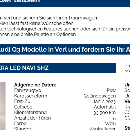
n Verl und sichern Sie sich Ihren Traumwagen.
len lässt fast keine Wünsche offen.
en technologischen Features suchen oder sich für ein preiswe
hnen eine breite Palette an Optionen.
di Q3 Modelle in Verl und fordern Sie Ihr 
Pr
MERA LED NAVI SHZ
M
Allgemeine Daten:
U
Fahrzeugtyp
Pkw
Sc
Karosserieform
Geländewagen
Um
Erst-Zul.
Jan / 2023
Ve
Getriebe
Automatik
Kr
Kilometerstand
33.500 km
C
Anzahl der Türen
5
C
Farbe
Weiß
St
Standort
Zentrallager