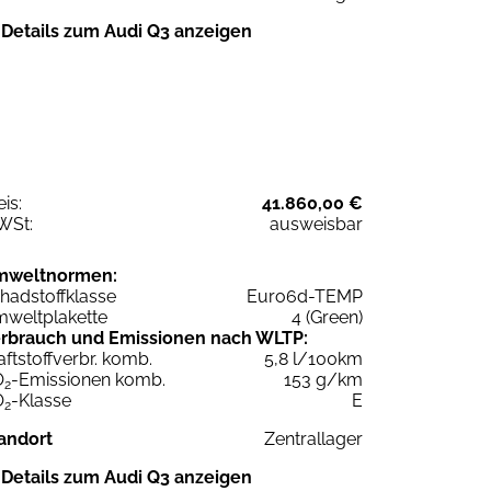
Details zum Audi Q3 anzeigen
eis:
41.860,00 €
WSt:
ausweisbar
mweltnormen:
hadstoffklasse
Euro6d-TEMP
weltplakette
4 (Green)
rbrauch und Emissionen nach WLTP:
aftstoffverbr. komb.
5,8 l/100km
O
-Emissionen komb.
153 g/km
2
O
-Klasse
E
2
andort
Zentrallager
Details zum Audi Q3 anzeigen