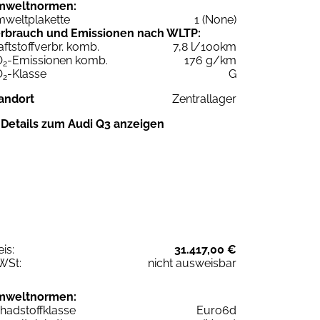
mweltnormen:
weltplakette
1 (None)
rbrauch und Emissionen nach WLTP:
aftstoffverbr. komb.
7,8 l/100km
O
-Emissionen komb.
176 g/km
2
O
-Klasse
G
2
andort
Zentrallager
Details zum Audi Q3 anzeigen
eis:
31.417,00 €
WSt:
nicht ausweisbar
mweltnormen:
hadstoffklasse
Euro6d