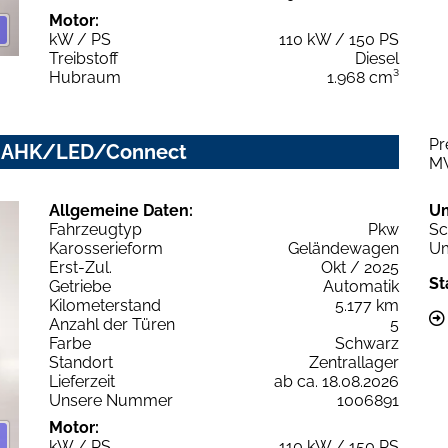
Motor:
kW / PS
110 kW / 150 PS
Treibstoff
Diesel
Hubraum
1.968 cm³
Pr
ed AHK/LED/Connect
M
Allgemeine Daten:
U
Fahrzeugtyp
Pkw
Sc
Karosserieform
Geländewagen
Um
Erst-Zul.
Okt / 2025
St
Getriebe
Automatik
Kilometerstand
5.177 km
Anzahl der Türen
5
Farbe
Schwarz
Standort
Zentrallager
Lieferzeit
ab ca. 18.08.2026
Unsere Nummer
1006891
Motor:
kW / PS
110 kW / 150 PS