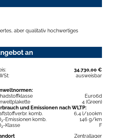
rtes, aber qualitativ hochwertiges
Angebot an
eis:
34.730,00 €
WSt:
ausweisbar
mweltnormen:
hadstoffklasse
Euro6d
weltplakette
4 (Green)
rbrauch und Emissionen nach WLTP:
aftstoffverbr. komb.
6,4 l/100km
O
-Emissionen komb.
146 g/km
2
O
-Klasse
F
2
andort
Zentrallager