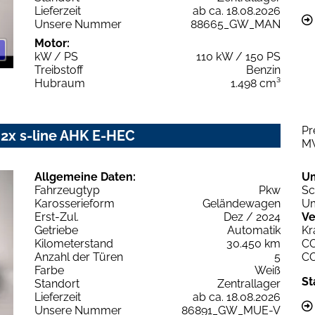
Lieferzeit
ab ca. 18.08.2026
Unsere Nummer
88665_GW_MAN
Motor:
kW / PS
110 kW / 150 PS
Treibstoff
Benzin
Hubraum
1.498 cm³
Pr
 2x s-line AHK E-HEC
M
Allgemeine Daten:
U
Fahrzeugtyp
Pkw
Sc
Karosserieform
Geländewagen
Um
Erst-Zul.
Dez / 2024
Ve
Getriebe
Automatik
Kr
Kilometerstand
30.450 km
C
Anzahl der Türen
5
C
Farbe
Weiß
St
Standort
Zentrallager
Lieferzeit
ab ca. 18.08.2026
Unsere Nummer
86891_GW_MUE-V