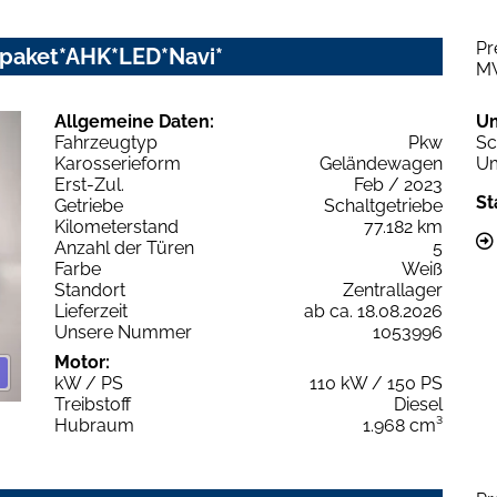
Pr
zpaket*AHK*LED*Navi*
M
Allgemeine Daten:
U
Fahrzeugtyp
Pkw
Sc
Karosserieform
Geländewagen
Um
Erst-Zul.
Feb / 2023
St
Getriebe
Schaltgetriebe
Kilometerstand
77.182 km
Anzahl der Türen
5
Farbe
Weiß
Standort
Zentrallager
Lieferzeit
ab ca. 18.08.2026
Unsere Nummer
1053996
Motor:
kW / PS
110 kW / 150 PS
Treibstoff
Diesel
Hubraum
1.968 cm³