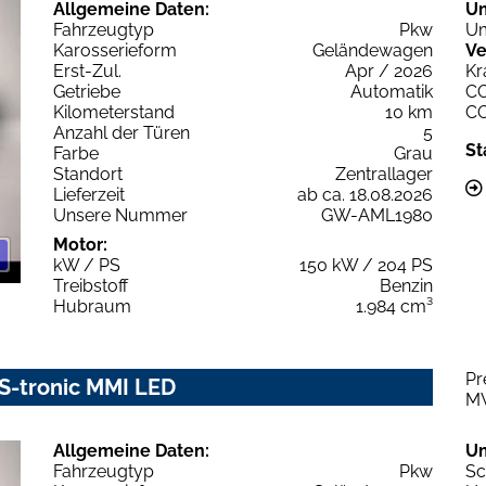
Allgemeine Daten:
U
Fahrzeugtyp
Pkw
Um
Karosserieform
Geländewagen
Ve
Erst-Zul.
Apr / 2026
Kr
Getriebe
Automatik
C
Kilometerstand
10 km
C
Anzahl der Türen
5
St
Farbe
Grau
Standort
Zentrallager
Lieferzeit
ab ca. 18.08.2026
Unsere Nummer
GW-AML1980
Motor:
kW / PS
150 kW / 204 PS
Treibstoff
Benzin
Hubraum
1.984 cm³
Pr
 S-tronic MMI LED
M
Allgemeine Daten:
U
Fahrzeugtyp
Pkw
Sc