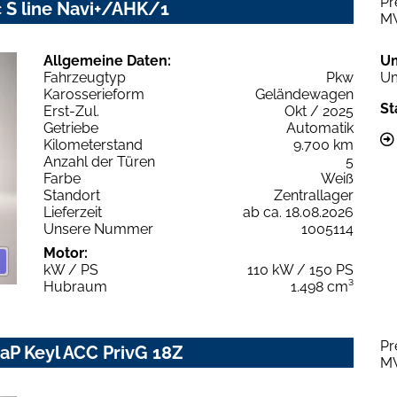
Pr
c S line Navi+/AHK/1
M
Allgemeine Daten:
U
Fahrzeugtyp
Pkw
Um
Karosserieform
Geländewagen
St
Erst-Zul.
Okt / 2025
Getriebe
Automatik
Kilometerstand
9.700 km
Anzahl der Türen
5
Farbe
Weiß
Standort
Zentrallager
Lieferzeit
ab ca. 18.08.2026
Unsere Nummer
1005114
Motor:
kW / PS
110 kW / 150 PS
Hubraum
1.498 cm³
Pr
aP Keyl ACC PrivG 18Z
M