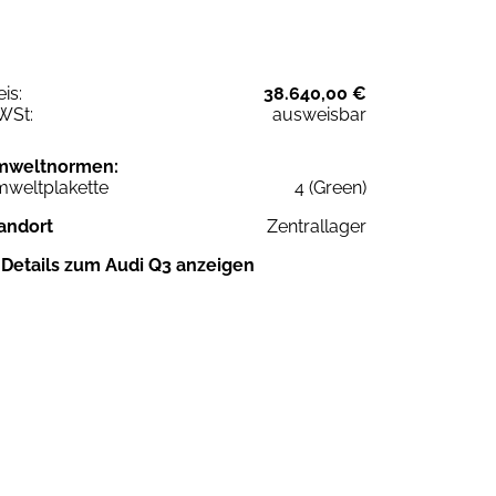
eis:
38.640,00 €
WSt:
ausweisbar
mweltnormen:
weltplakette
4 (Green)
andort
Zentrallager
Details zum Audi Q3 anzeigen