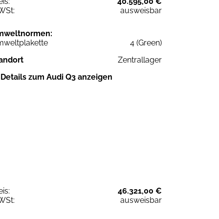
eis:
40.595,00 €
WSt:
ausweisbar
mweltnormen:
weltplakette
4 (Green)
andort
Zentrallager
Details zum Audi Q3 anzeigen
eis:
46.321,00 €
WSt:
ausweisbar