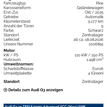
Fahrzeugtyp
Pkw
Karosserieform
Geländewagen
Erst-Zul.
Okt / 2025
Getriebe
Automatik
Kilometerstand
5.177 km
Anzahl der Türen
5
Farbe
Schwarz
Standort
Zentrallager
Lieferzeit
ab ca. 18.08.2026
Unsere Nummer
1006891
Motor:
kW / PS
110 kW / 150 PS
Hubraum
1.498 cm³
Umweltnormen:
Schadstoffklasse
Euro6
Umweltplakette
4 (Green)
Standort
Zentrallager
Details zum Audi Q3 anzeigen
Audi Q3 35 TFSI S tronic Advanced ACC/Navi/AHK