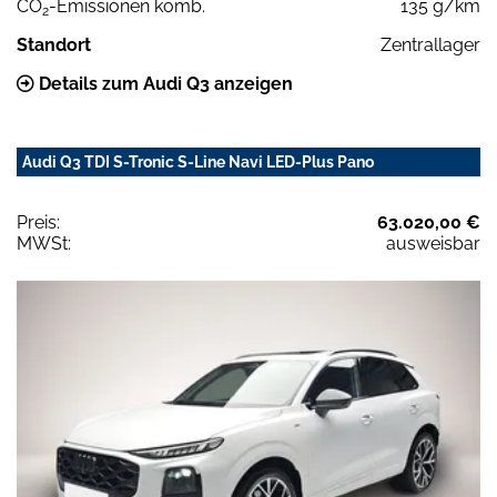
CO
-Emissionen komb.
135 g/km
2
Standort
Zentrallager
Details zum Audi Q3 anzeigen
Audi Q3 TDI S-Tronic S-Line Navi LED-Plus Pano
Preis:
63.020,00 €
MWSt:
ausweisbar