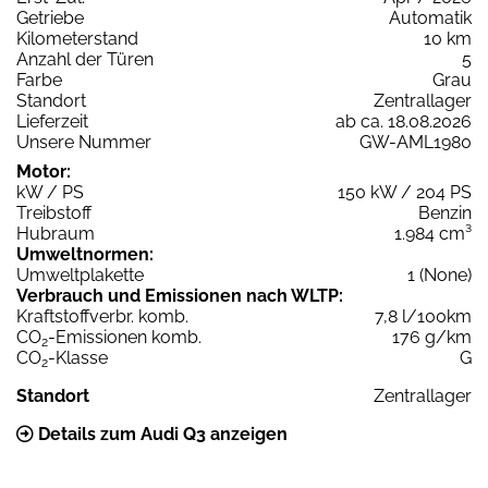
Getriebe
Automatik
Kilometerstand
10 km
Anzahl der Türen
5
Farbe
Grau
Standort
Zentrallager
Lieferzeit
ab ca. 18.08.2026
Unsere Nummer
GW-AML1980
Motor:
kW / PS
150 kW / 204 PS
Treibstoff
Benzin
Hubraum
1.984 cm³
Umweltnormen:
Umweltplakette
1 (None)
Verbrauch und Emissionen nach WLTP:
Kraftstoffverbr. komb.
7,8 l/100km
CO
-Emissionen komb.
176 g/km
2
CO
-Klasse
G
2
Standort
Zentrallager
Details zum Audi Q3 anzeigen