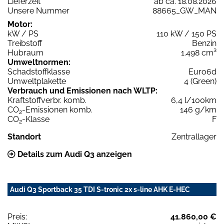
Lieferzeit
ab ca. 18.08.2026
Unsere Nummer
88665_GW_MAN
Motor:
kW / PS
110 kW / 150 PS
Treibstoff
Benzin
Hubraum
1.498 cm³
Umweltnormen:
Schadstoffklasse
Euro6d
Umweltplakette
4 (Green)
Verbrauch und Emissionen nach WLTP:
Kraftstoffverbr. komb.
6,4 l/100km
CO
-Emissionen komb.
146 g/km
2
CO
-Klasse
F
2
Standort
Zentrallager
Details zum Audi Q3 anzeigen
Audi Q3 Sportback 35 TDI S-tronic 2x s-line AHK E-HEC
Preis:
41.860,00 €