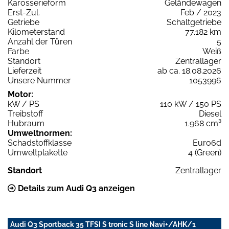
Karosserieform
Geländewagen
Erst-Zul.
Feb / 2023
Getriebe
Schaltgetriebe
Kilometerstand
77.182 km
Anzahl der Türen
5
Farbe
Weiß
Standort
Zentrallager
Lieferzeit
ab ca. 18.08.2026
Unsere Nummer
1053996
Motor:
kW / PS
110 kW / 150 PS
Treibstoff
Diesel
Hubraum
1.968 cm³
Umweltnormen:
Schadstoffklasse
Euro6d
Umweltplakette
4 (Green)
Standort
Zentrallager
Details zum Audi Q3 anzeigen
Audi Q3 Sportback 35 TFSI S tronic S line Navi+/AHK/1