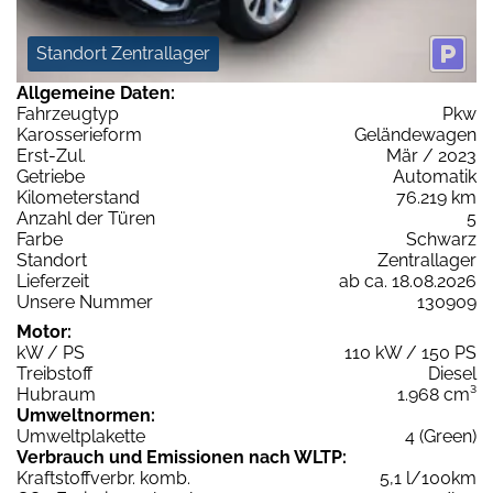
Standort Zentrallager
Allgemeine Daten:
Fahrzeugtyp
Pkw
Karosserieform
Geländewagen
Erst-Zul.
Mär / 2023
Getriebe
Automatik
Kilometerstand
76.219 km
Anzahl der Türen
5
Farbe
Schwarz
Standort
Zentrallager
Lieferzeit
ab ca. 18.08.2026
Unsere Nummer
130909
Motor:
kW / PS
110 kW / 150 PS
Treibstoff
Diesel
Hubraum
1.968 cm³
Umweltnormen:
Umweltplakette
4 (Green)
Verbrauch und Emissionen nach WLTP:
Kraftstoffverbr. komb.
5,1 l/100km