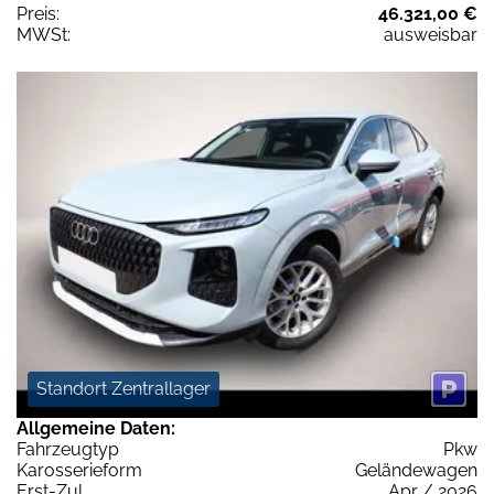
Preis:
46.321,00 €
MWSt:
ausweisbar
Standort Zentrallager
Allgemeine Daten:
Fahrzeugtyp
Pkw
Karosserieform
Geländewagen
Erst-Zul.
Apr / 2026