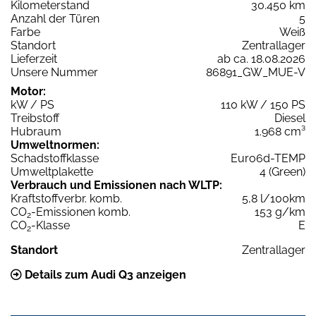
Kilometerstand
30.450 km
Anzahl der Türen
5
Farbe
Weiß
Standort
Zentrallager
Lieferzeit
ab ca. 18.08.2026
Unsere Nummer
86891_GW_MUE-V
Motor:
kW / PS
110 kW / 150 PS
Treibstoff
Diesel
Hubraum
1.968 cm³
Umweltnormen:
Schadstoffklasse
Euro6d-TEMP
Umweltplakette
4 (Green)
Verbrauch und Emissionen nach WLTP:
Kraftstoffverbr. komb.
5,8 l/100km
CO
-Emissionen komb.
153 g/km
2
CO
-Klasse
E
2
Standort
Zentrallager
Details zum Audi Q3 anzeigen