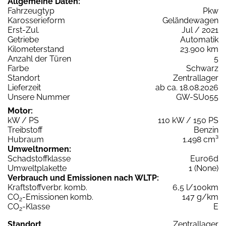
Allgemeine Daten:
Fahrzeugtyp
Pkw
Karosserieform
Geländewagen
Erst-Zul.
Jul / 2021
Getriebe
Automatik
Kilometerstand
23.900 km
Anzahl der Türen
5
Farbe
Schwarz
Standort
Zentrallager
Lieferzeit
ab ca. 18.08.2026
Unsere Nummer
GW-SU055
Motor:
kW / PS
110 kW / 150 PS
Treibstoff
Benzin
Hubraum
1.498 cm³
Umweltnormen:
Schadstoffklasse
Euro6d
Umweltplakette
1 (None)
Verbrauch und Emissionen nach WLTP:
Kraftstoffverbr. komb.
6,5 l/100km
CO
-Emissionen komb.
147 g/km
2
CO
-Klasse
E
2
Standort
Zentrallager