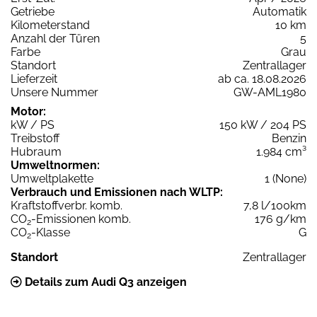
Getriebe
Automatik
Kilometerstand
10 km
Anzahl der Türen
5
Farbe
Grau
Standort
Zentrallager
Lieferzeit
ab ca. 18.08.2026
Unsere Nummer
GW-AML1980
Motor:
kW / PS
150 kW / 204 PS
Treibstoff
Benzin
Hubraum
1.984 cm³
Umweltnormen:
Umweltplakette
1 (None)
Verbrauch und Emissionen nach WLTP:
Kraftstoffverbr. komb.
7,8 l/100km
CO
-Emissionen komb.
176 g/km
2
CO
-Klasse
G
2
Standort
Zentrallager
Details zum Audi Q3 anzeigen