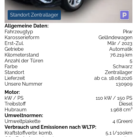
Standort Zentrallager
Allgemeine Daten:
Fahrzeugtyp
Pkw
Karosserieform
Geländewagen
Erst-Zul.
Mär / 2023
Getriebe
Automatik
Kilometerstand
76.219 km
Anzahl der Türen
5
Farbe
Schwarz
Standort
Zentrallager
Lieferzeit
ab ca. 18.08.2026
Unsere Nummer
130909
Motor:
kW / PS
110 kW / 150 PS
Treibstoff
Diesel
Hubraum
1.968 cm³
Umweltnormen:
Umweltplakette
4 (Green)
Verbrauch und Emissionen nach WLTP:
Kraftstoffverbr. komb.
5,1 l/100km