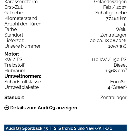
Karosserieform
Geländewagen
Erst-Zul.
Feb / 2023
Getriebe
Schaltgetriebe
Kilometerstand
77.182 km
Anzahl der Türen
5
Farbe
Weiß
Standort
Zentrallager
Lieferzeit
ab ca. 18.08.2026
Unsere Nummer
1053996
Motor:
kW / PS
110 kW / 150 PS
Treibstoff
Diesel
Hubraum
1.968 cm³
Umweltnormen:
Schadstoffklasse
Euro6d
Umweltplakette
4 (Green)
Standort
Zentrallager
Details zum Audi Q3 anzeigen
Audi Q3 Sportback 35 TFSI S tronic S line Navi+/AHK/1