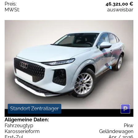
Preis:
46.321,00 €
MWSt:
ausweisbar
Standort Zentrallager
Allgemeine Daten:
Fahrzeugtyp
Pkw
Karosserieform
Geländewagen
Erst-Zul.
Apr / 2026