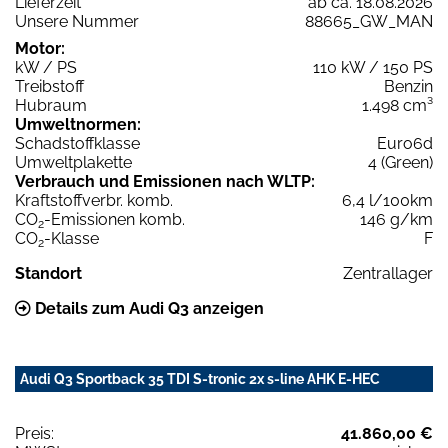
Lieferzeit
ab ca. 18.08.2026
Unsere Nummer
88665_GW_MAN
Motor:
kW / PS
110 kW / 150 PS
Treibstoff
Benzin
Hubraum
1.498 cm³
Umweltnormen:
Schadstoffklasse
Euro6d
Umweltplakette
4 (Green)
Verbrauch und Emissionen nach WLTP:
Kraftstoffverbr. komb.
6,4 l/100km
CO
-Emissionen komb.
146 g/km
2
CO
-Klasse
F
2
Standort
Zentrallager
Details zum Audi Q3 anzeigen
Audi Q3 Sportback 35 TDI S-tronic 2x s-line AHK E-HEC
Preis:
41.860,00 €