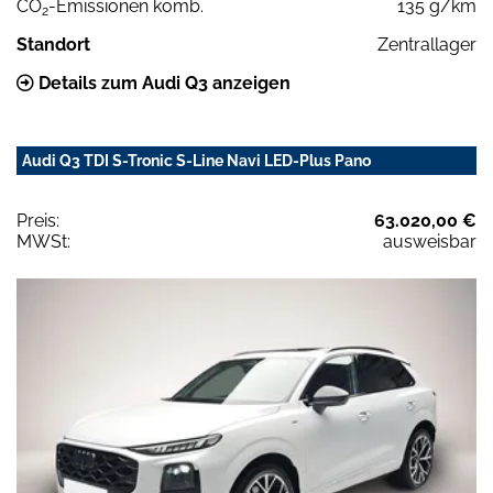
CO
-Emissionen komb.
135 g/km
2
Standort
Zentrallager
Details zum Audi Q3 anzeigen
Audi Q3 TDI S-Tronic S-Line Navi LED-Plus Pano
Preis:
63.020,00 €
MWSt:
ausweisbar