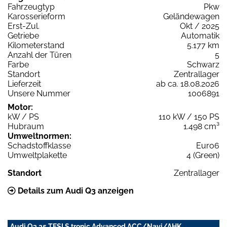
Fahrzeugtyp
Pkw
Karosserieform
Geländewagen
Erst-Zul.
Okt / 2025
Getriebe
Automatik
Kilometerstand
5.177 km
Anzahl der Türen
5
Farbe
Schwarz
Standort
Zentrallager
Lieferzeit
ab ca. 18.08.2026
Unsere Nummer
1006891
Motor:
kW / PS
110 kW / 150 PS
Hubraum
1.498 cm³
Umweltnormen:
Schadstoffklasse
Euro6
Umweltplakette
4 (Green)
Standort
Zentrallager
Details zum Audi Q3 anzeigen
Audi Q3 35 TFSI S tronic Advanced ACC/Navi/AHK