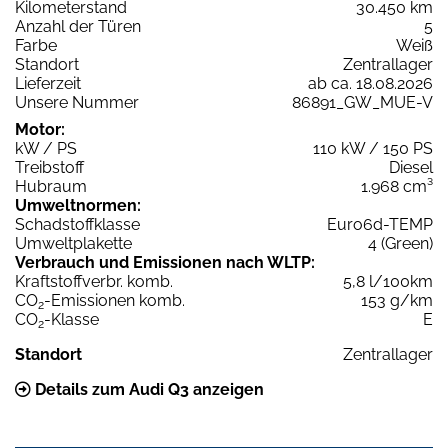
Kilometerstand
30.450 km
Anzahl der Türen
5
Farbe
Weiß
Standort
Zentrallager
Lieferzeit
ab ca. 18.08.2026
Unsere Nummer
86891_GW_MUE-V
Motor:
kW / PS
110 kW / 150 PS
Treibstoff
Diesel
Hubraum
1.968 cm³
Umweltnormen:
Schadstoffklasse
Euro6d-TEMP
Umweltplakette
4 (Green)
Verbrauch und Emissionen nach WLTP:
Kraftstoffverbr. komb.
5,8 l/100km
CO
-Emissionen komb.
153 g/km
2
CO
-Klasse
E
2
Standort
Zentrallager
Details zum Audi Q3 anzeigen