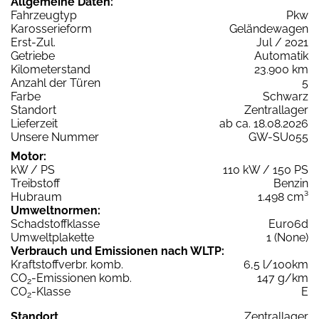
Allgemeine Daten:
Fahrzeugtyp
Pkw
Karosserieform
Geländewagen
Erst-Zul.
Jul / 2021
Getriebe
Automatik
Kilometerstand
23.900 km
Anzahl der Türen
5
Farbe
Schwarz
Standort
Zentrallager
Lieferzeit
ab ca. 18.08.2026
Unsere Nummer
GW-SU055
Motor:
kW / PS
110 kW / 150 PS
Treibstoff
Benzin
Hubraum
1.498 cm³
Umweltnormen:
Schadstoffklasse
Euro6d
Umweltplakette
1 (None)
Verbrauch und Emissionen nach WLTP:
Kraftstoffverbr. komb.
6,5 l/100km
CO
-Emissionen komb.
147 g/km
2
CO
-Klasse
E
2
Standort
Zentrallager