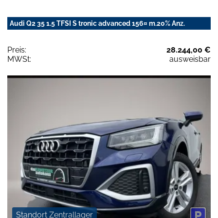
Audi Q2 35 1.5 TFSI S tronic advanced 156¤ m.20% Anz.
Preis:
28.244,00 €
MWSt:
ausweisbar
Standort Zentrallager