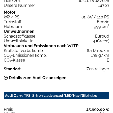
Lieferzeit
ab ca. 18.08.2026
Unsere Nummer
14703
Motor:
kW / PS
81 kW / 110 PS
Treibstoff
Benzin
Hubraum
999 cm³
Umweltnormen:
Schadstoffklasse
Euro6d
Umweltplakette
4 (Green)
Verbrauch und Emissionen nach WLTP:
Kraftstoffverbr. komb.
6,1 l/100km
CO
-Emissionen komb.
138 g/km
2
CO
-Klasse
E
2
Standort
Zentrallager
Details zum Audi Q2 anzeigen
Audi Q2 35 TFSI S-tronic advanced *LED*Navi*Sitzheizu
Preis:
25.990,00 €