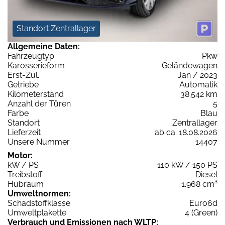
Standort Zentrallager
Allgemeine Daten:
Fahrzeugtyp
Pkw
Karosserieform
Geländewagen
Erst-Zul.
Jan / 2023
Getriebe
Automatik
Kilometerstand
38.542 km
Anzahl der Türen
5
Farbe
Blau
Standort
Zentrallager
Lieferzeit
ab ca. 18.08.2026
Unsere Nummer
14407
Motor:
kW / PS
110 kW / 150 PS
Treibstoff
Diesel
Hubraum
1.968 cm³
Umweltnormen:
Schadstoffklasse
Euro6d
Umweltplakette
4 (Green)
Verbrauch und Emissionen nach WLTP: