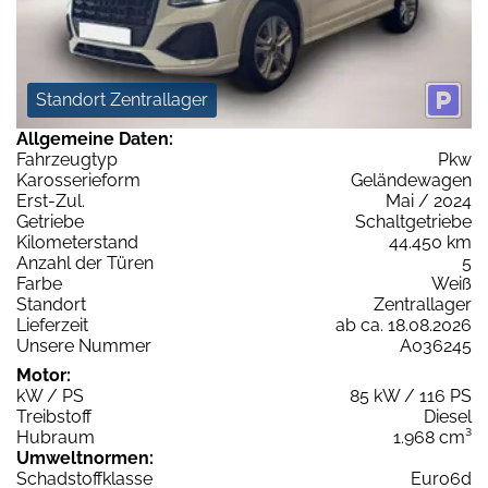
Standort Zentrallager
Allgemeine Daten:
Fahrzeugtyp
Pkw
Karosserieform
Geländewagen
Erst-Zul.
Mai / 2024
Getriebe
Schaltgetriebe
Kilometerstand
44.450 km
Anzahl der Türen
5
Farbe
Weiß
Standort
Zentrallager
Lieferzeit
ab ca. 18.08.2026
Unsere Nummer
A036245
Motor:
kW / PS
85 kW / 116 PS
Treibstoff
Diesel
Hubraum
1.968 cm³
Umweltnormen:
Schadstoffklasse
Euro6d