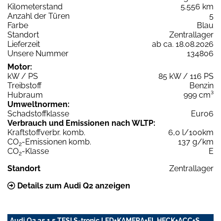
Kilometerstand
5.556 km
Anzahl der Türen
5
Farbe
Blau
Standort
Zentrallager
Lieferzeit
ab ca. 18.08.2026
Unsere Nummer
134806
Motor:
kW / PS
85 kW / 116 PS
Treibstoff
Benzin
Hubraum
999 cm³
Umweltnormen:
Schadstoffklasse
Euro6
Verbrauch und Emissionen nach WLTP:
Kraftstoffverbr. komb.
6,0 l/100km
CO
-Emissionen komb.
137 g/km
2
CO
-Klasse
E
2
Standort
Zentrallager
Details zum Audi Q2 anzeigen
Audi Q2 35 1.5 TFSI S-tronic LED+KAMERA+EL.HECK+ACC+S