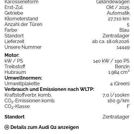
Karosserieform
Geländewagen
Erst-Zul.
Okt / 2025
Getriebe
Automatik
Kilometerstand
27.710 km
Anzahl der Türen
5
Farbe
Blau
Standort
Zentrallager
Lieferzeit
ab ca. 18.08.2026
Unsere Nummer
14449
Motor:
kW / PS
140 kW / 190 PS
Treibstoff
Benzin
Hubraum
1.984 cm³
Umweltnormen:
Umweltplakette
4 (Green)
Verbrauch und Emissionen nach WLTP:
Kraftstoffverbr. komb.
7,0 l/100km
CO
-Emissionen komb.
160 g/km
2
CO
-Klasse
F
2
Standort
Zentrallager
Details zum Audi Q2 anzeigen