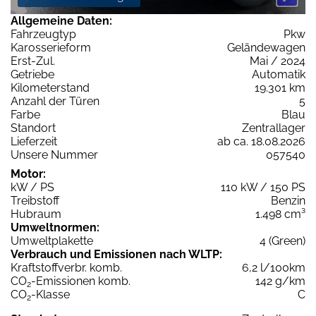
Allgemeine Daten:
Fahrzeugtyp
Pkw
Karosserieform
Geländewagen
Erst-Zul.
Mai / 2024
Getriebe
Automatik
Kilometerstand
19.301 km
Anzahl der Türen
5
Farbe
Blau
Standort
Zentrallager
Lieferzeit
ab ca. 18.08.2026
Unsere Nummer
057540
Motor:
kW / PS
110 kW / 150 PS
Treibstoff
Benzin
Hubraum
1.498 cm³
Umweltnormen:
Umweltplakette
4 (Green)
Verbrauch und Emissionen nach WLTP:
Kraftstoffverbr. komb.
6,2 l/100km
CO
-Emissionen komb.
142 g/km
2
CO
-Klasse
C
2