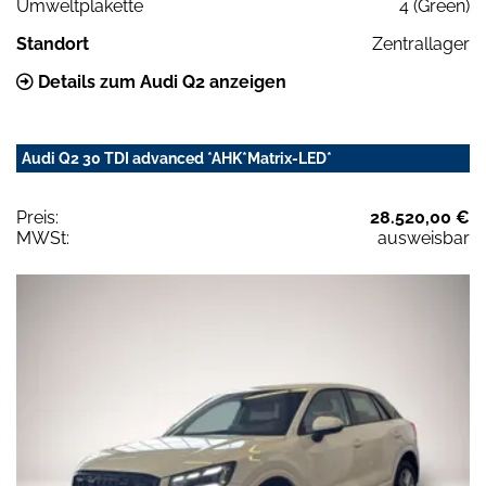
Umweltplakette
4 (Green)
Standort
Zentrallager
Details zum Audi Q2 anzeigen
Audi Q2 30 TDI advanced *AHK*Matrix-LED*
Preis:
28.520,00 €
MWSt:
ausweisbar