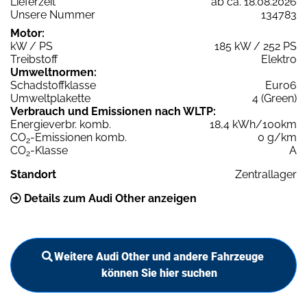
Lieferzeit
ab ca. 18.08.2026
Unsere Nummer
134783
Motor:
kW / PS
185 kW / 252 PS
Treibstoff
Elektro
Umweltnormen:
Schadstoffklasse
Euro6
Umweltplakette
4 (Green)
Verbrauch und Emissionen nach WLTP:
Energieverbr. komb.
18,4 kWh/100km
CO
-Emissionen komb.
0 g/km
2
CO
-Klasse
A
2
Standort
Zentrallager
Details zum Audi Other anzeigen
Weitere Audi Other und andere Fahrzeuge
können Sie hier suchen