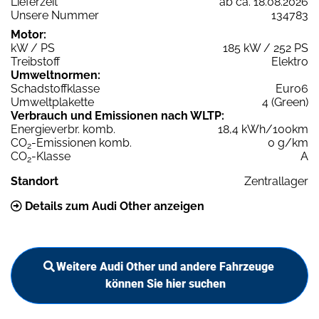
Lieferzeit
ab ca. 18.08.2026
Unsere Nummer
134783
Motor:
kW / PS
185 kW / 252 PS
Treibstoff
Elektro
Umweltnormen:
Schadstoffklasse
Euro6
Umweltplakette
4 (Green)
Verbrauch und Emissionen nach WLTP:
Energieverbr. komb.
18,4 kWh/100km
CO
-Emissionen komb.
0 g/km
2
CO
-Klasse
A
2
Standort
Zentrallager
Details zum Audi Other anzeigen
Weitere Audi Other und andere Fahrzeuge
können Sie hier suchen