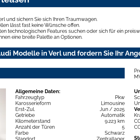
erl und sichern Sie sich Ihren Traumwagen.
len lässt fast keine Wünsche offen.
en technologischen Features suchen oder sich für ein preiswe
hnen eine breite Palette an Optionen.
di Modelle in Verl und fordern Sie Ihr Ang
Pr
M
Allgemeine Daten:
U
Fahrzeugtyp
Pkw
Sc
Karosserieform
Limousine
Um
Erst-Zul.
Jun / 2025
Ve
Getriebe
Automatik
Kr
Kilometerstand
9.223 km
C
Anzahl der Türen
5
C
Farbe
Schwarz
St
Standort
Zentrallager