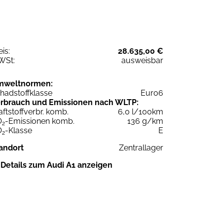
eis:
28.635,00 €
WSt:
ausweisbar
mweltnormen:
hadstoffklasse
Euro6
rbrauch und Emissionen nach WLTP:
aftstoffverbr. komb.
6,0 l/100km
O
-Emissionen komb.
136 g/km
2
O
-Klasse
E
2
andort
Zentrallager
Details zum Audi A1 anzeigen