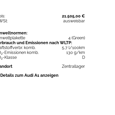
eis:
21.505,00 €
WSt:
ausweisbar
mweltnormen:
weltplakette
4 (Green)
rbrauch und Emissionen nach WLTP:
aftstoffverbr. komb.
5,7 l/100km
O
-Emissionen komb.
130 g/km
2
O
-Klasse
D
2
andort
Zentrallager
Details zum Audi A1 anzeigen