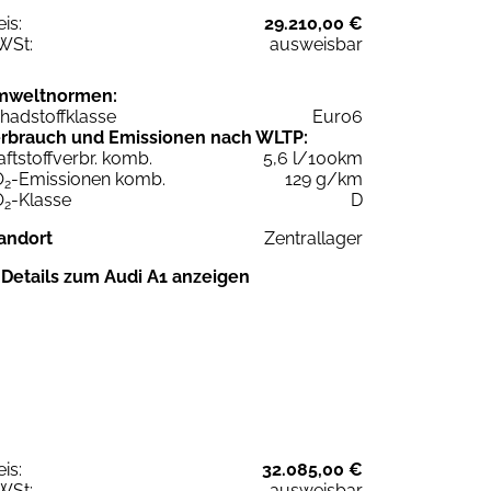
eis:
29.210,00 €
WSt:
ausweisbar
mweltnormen:
hadstoffklasse
Euro6
rbrauch und Emissionen nach WLTP:
aftstoffverbr. komb.
5,6 l/100km
O
-Emissionen komb.
129 g/km
2
O
-Klasse
D
2
andort
Zentrallager
Details zum Audi A1 anzeigen
eis:
32.085,00 €
WSt:
ausweisbar