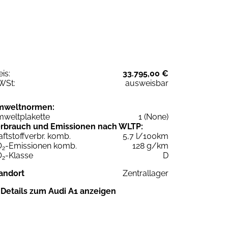
eis:
33.795,00 €
WSt:
ausweisbar
mweltnormen:
weltplakette
1 (None)
rbrauch und Emissionen nach WLTP:
aftstoffverbr. komb.
5,7 l/100km
O
-Emissionen komb.
128 g/km
2
O
-Klasse
D
2
andort
Zentrallager
Details zum Audi A1 anzeigen