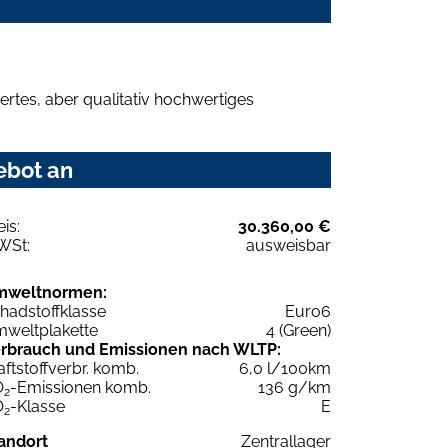
rtes, aber qualitativ hochwertiges
ebot an
eis:
30.360,00 €
WSt:
ausweisbar
mweltnormen:
hadstoffklasse
Euro6
weltplakette
4 (Green)
rbrauch und Emissionen nach WLTP:
aftstoffverbr. komb.
6,0 l/100km
O
-Emissionen komb.
136 g/km
2
O
-Klasse
E
2
andort
Zentrallager