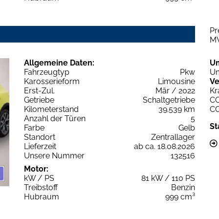
Pr
M
Allgemeine Daten:
U
Fahrzeugtyp
Pkw
Um
Karosserieform
Limousine
Ve
Erst-Zul.
Mär / 2022
Kr
Getriebe
Schaltgetriebe
C
Kilometerstand
39.539 km
C
Anzahl der Türen
5
St
Farbe
Gelb
Standort
Zentrallager
Lieferzeit
ab ca. 18.08.2026
Unsere Nummer
132516
Motor:
kW / PS
81 kW / 110 PS
Treibstoff
Benzin
Hubraum
999 cm³