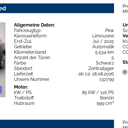
Pr
ced
M
Allgemeine Daten:
U
Fahrzeugtyp
Pkw
Sc
Karosserieform
Limousine
Ve
Erst-Zul.
Jul / 2025
Kr
Getriebe
Automatik
C
Kilometerstand
5.534 km
C
Anzahl der Türen
5
St
Farbe
Schwarz
Standort
Zentrallager
Lieferzeit
ab ca. 18.08.2026
Unsere Nummer
132799
Motor:
kW / PS
85 kW / 116 PS
Treibstoff
Benzin
Hubraum
999 cm³
Pr
M