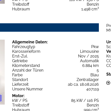
Treibstoff
Benzin
Hubraum
1.498 cm³
Pr
M
Allgemeine Daten:
U
Fahrzeugtyp
Pkw
Sc
Karosserieform
Limousine
Ve
Erst-Zul.
Nov / 2025
Kr
Getriebe
Automatik
C
Kilometerstand
6.884 km
C
Anzahl der Türen
5
St
Farbe
Blau
Standort
Zentrallager
Lieferzeit
ab ca. 18.08.2026
Unsere Nummer
407119
Motor:
kW / PS
85 kW / 116 PS
Treibstoff
Benzin
Hubraum
999 cm³