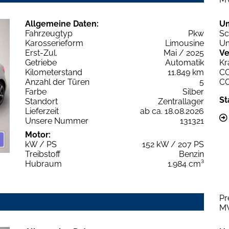
Allgemeine Daten:
U
Fahrzeugtyp
Pkw
Sc
Karosserieform
Limousine
Um
Erst-Zul.
Mai / 2025
Ve
Getriebe
Automatik
Kr
Kilometerstand
11.849 km
C
Anzahl der Türen
5
C
Farbe
Silber
St
Standort
Zentrallager
Lieferzeit
ab ca. 18.08.2026
Unsere Nummer
131321
Motor:
kW / PS
152 kW / 207 PS
Treibstoff
Benzin
Hubraum
1.984 cm³
Pr
M