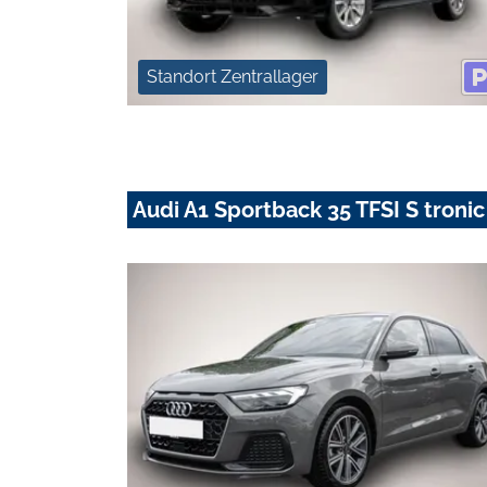
Standort Zentrallager
Audi A1 Sportback 35 TFSI S troni