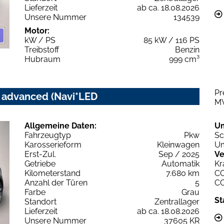
Lieferzeit
ab ca. 18.08.2026
Unsere Nummer
134539
Motor:
kW / PS
85 kW / 116 PS
Treibstoff
Benzin
Hubraum
999 cm³
Pr
c advanced (Navi*LED
M
Allgemeine Daten:
U
Fahrzeugtyp
Pkw
Sc
Karosserieform
Kleinwagen
Um
Erst-Zul.
Sep / 2025
Ve
Getriebe
Automatik
Kr
Kilometerstand
7.680 km
C
Anzahl der Türen
5
C
Farbe
Grau
St
Standort
Zentrallager
Lieferzeit
ab ca. 18.08.2026
Unsere Nummer
37605 KR