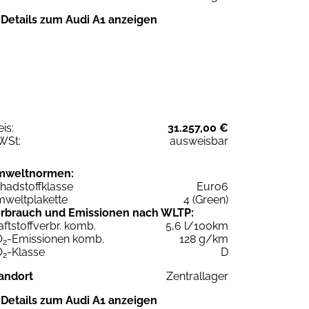
Details zum Audi A1 anzeigen
eis:
31.257,00 €
WSt:
ausweisbar
mweltnormen:
hadstoffklasse
Euro6
weltplakette
4 (Green)
rbrauch und Emissionen nach WLTP:
aftstoffverbr. komb.
5,6 l/100km
O
-Emissionen komb.
128 g/km
2
O
-Klasse
D
2
andort
Zentrallager
Details zum Audi A1 anzeigen