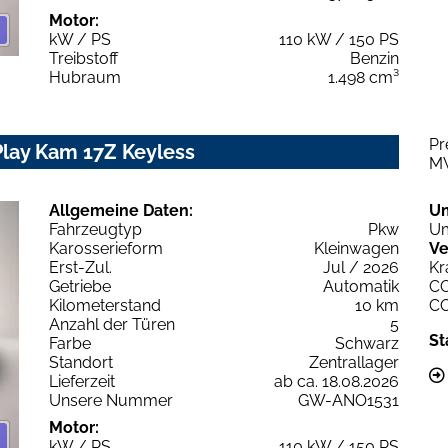
Motor:
kW / PS
110 kW / 150 PS
Treibstoff
Benzin
Hubraum
1.498 cm³
Pr
Play Kam 17Z Keyless
M
Allgemeine Daten:
U
Fahrzeugtyp
Pkw
Um
Karosserieform
Kleinwagen
Ve
Erst-Zul.
Jul / 2026
Kr
Getriebe
Automatik
C
Kilometerstand
10 km
C
Anzahl der Türen
5
St
Farbe
Schwarz
Standort
Zentrallager
Lieferzeit
ab ca. 18.08.2026
Unsere Nummer
GW-ANO1531
Motor:
kW / PS
110 kW / 150 PS