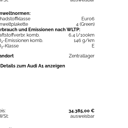
mweltnormen:
hadstoffklasse
Euro6
weltplakette
4 (Green)
rbrauch und Emissionen nach WLTP:
aftstoffverbr. komb.
6,4 l/100km
O
-Emissionen komb.
146 g/km
2
O
-Klasse
E
2
andort
Zentrallager
Details zum Audi A1 anzeigen
eis:
34.385,00 €
WSt:
ausweisbar