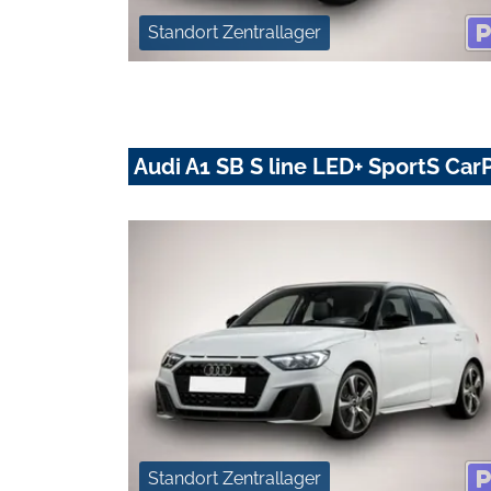
Standort Zentrallager
Audi A1 SB S line LED+ SportS Car
Standort Zentrallager