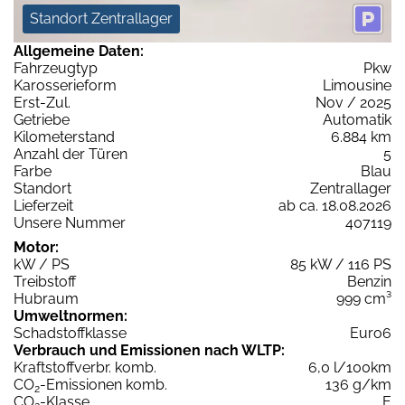
Standort Zentrallager
Allgemeine Daten:
Fahrzeugtyp
Pkw
Karosserieform
Limousine
Erst-Zul.
Nov / 2025
Getriebe
Automatik
Kilometerstand
6.884 km
Anzahl der Türen
5
Farbe
Blau
Standort
Zentrallager
Lieferzeit
ab ca. 18.08.2026
Unsere Nummer
407119
Motor:
kW / PS
85 kW / 116 PS
Treibstoff
Benzin
Hubraum
999 cm³
Umweltnormen:
Schadstoffklasse
Euro6
Verbrauch und Emissionen nach WLTP:
Kraftstoffverbr. komb.
6,0 l/100km
CO
-Emissionen komb.
136 g/km
2
CO
-Klasse
E