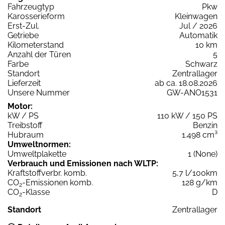
Fahrzeugtyp
Pkw
Karosserieform
Kleinwagen
Erst-Zul.
Jul / 2026
Getriebe
Automatik
Kilometerstand
10 km
Anzahl der Türen
5
Farbe
Schwarz
Standort
Zentrallager
Lieferzeit
ab ca. 18.08.2026
Unsere Nummer
GW-ANO1531
Motor:
kW / PS
110 kW / 150 PS
Treibstoff
Benzin
Hubraum
1.498 cm³
Umweltnormen:
Umweltplakette
1 (None)
Verbrauch und Emissionen nach WLTP:
Kraftstoffverbr. komb.
5,7 l/100km
CO
-Emissionen komb.
128 g/km
2
CO
-Klasse
D
2
Standort
Zentrallager