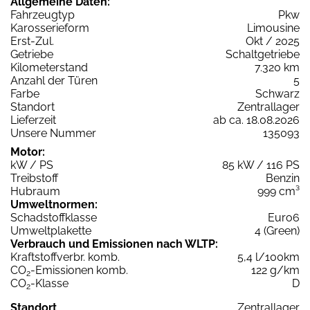
Allgemeine Daten:
Fahrzeugtyp
Pkw
Karosserieform
Limousine
Erst-Zul.
Okt / 2025
Getriebe
Schaltgetriebe
Kilometerstand
7.320 km
Anzahl der Türen
5
Farbe
Schwarz
Standort
Zentrallager
Lieferzeit
ab ca. 18.08.2026
Unsere Nummer
135093
Motor:
kW / PS
85 kW / 116 PS
Treibstoff
Benzin
Hubraum
999 cm³
Umweltnormen:
Schadstoffklasse
Euro6
Umweltplakette
4 (Green)
Verbrauch und Emissionen nach WLTP:
Kraftstoffverbr. komb.
5,4 l/100km
CO
-Emissionen komb.
122 g/km
2
CO
-Klasse
D
2
Standort
Zentrallager