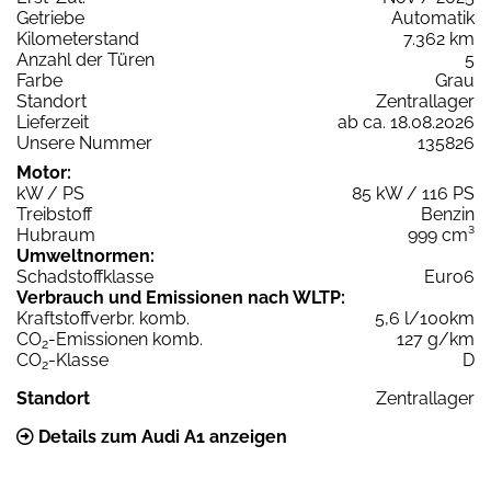
Getriebe
Automatik
Kilometerstand
7.362 km
Anzahl der Türen
5
Farbe
Grau
Standort
Zentrallager
Lieferzeit
ab ca. 18.08.2026
Unsere Nummer
135826
Motor:
kW / PS
85 kW / 116 PS
Treibstoff
Benzin
Hubraum
999 cm³
Umweltnormen:
Schadstoffklasse
Euro6
Verbrauch und Emissionen nach WLTP:
Kraftstoffverbr. komb.
5,6 l/100km
CO
-Emissionen komb.
127 g/km
2
CO
-Klasse
D
2
Standort
Zentrallager
Details zum Audi A1 anzeigen