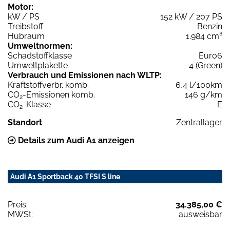
Motor:
kW / PS
152 kW / 207 PS
Treibstoff
Benzin
Hubraum
1.984 cm³
Umweltnormen:
Schadstoffklasse
Euro6
Umweltplakette
4 (Green)
Verbrauch und Emissionen nach WLTP:
Kraftstoffverbr. komb.
6,4 l/100km
CO
-Emissionen komb.
146 g/km
2
CO
-Klasse
E
2
Standort
Zentrallager
Details zum Audi A1 anzeigen
Audi A1 Sportback 40 TFSI S line
Preis:
34.385,00 €
MWSt:
ausweisbar