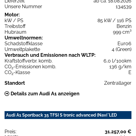
Lieferzeit
ab ca. 18.08.2026
Unsere Nummer
134539
Motor:
kW / PS
85 kW / 116 PS
Treibstoff
Benzin
Hubraum
999 cm³
Umweltnormen:
Schadstoffklasse
Euro6
Umweltplakette
4 (Green)
Verbrauch und Emissionen nach WLTP:
Kraftstoffverbr. komb.
6,0 l/100km
CO
-Emissionen komb.
136 g/km
2
CO
-Klasse
E
2
Standort
Zentrallager
Details zum Audi A1 anzeigen
Audi A1 Sportback 35 TFSI S tronic advanced (Navi*LED
Preis:
31.257,00 €