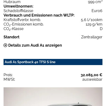
Hubraum
999 cm³
Umweltnormen:
Schadstoffklasse
Euro6
Verbrauch und Emissionen nach WLTP:
Kraftstoffverbr. komb.
5,6 l/100km
CO
-Emissionen komb.
129 g/km
2
CO
-Klasse
D
2
Standort
Zentrallager
Details zum Audi A1 anzeigen
Audi A1 Sportback 40 TFSI S line
Preis:
32.085,00 €
MWSt:
ausweisbar