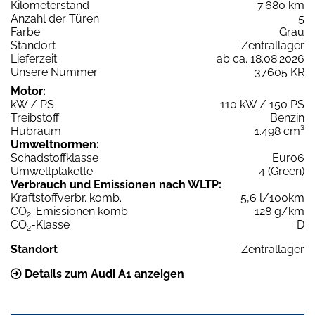
Kilometerstand
7.680 km
Anzahl der Türen
5
Farbe
Grau
Standort
Zentrallager
Lieferzeit
ab ca. 18.08.2026
Unsere Nummer
37605 KR
Motor:
kW / PS
110 kW / 150 PS
Treibstoff
Benzin
Hubraum
1.498 cm³
Umweltnormen:
Schadstoffklasse
Euro6
Umweltplakette
4 (Green)
Verbrauch und Emissionen nach WLTP:
Kraftstoffverbr. komb.
5,6 l/100km
CO
-Emissionen komb.
128 g/km
2
CO
-Klasse
D
2
Standort
Zentrallager
Details zum Audi A1 anzeigen