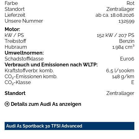
Farbe
Rot
Standort
Zentrallager
Lieferzeit
ab ca. 18.08.2026
Unsere Nummer
132599
Motor:
kW / PS
152 kW / 207 PS
Treibstoff
Benzin
Hubraum
1.984 cm³
Umweltnormen:
Schadstoffklasse
Euro6
Verbrauch und Emissionen nach WLTP:
Kraftstoffverbr. komb.
6,5 l/100km
CO
-Emissionen komb.
148 g/km
2
CO
-Klasse
E
2
Standort
Zentrallager
Details zum Audi A1 anzeigen
Audi A1 Sportback 30 TFSI Advanced