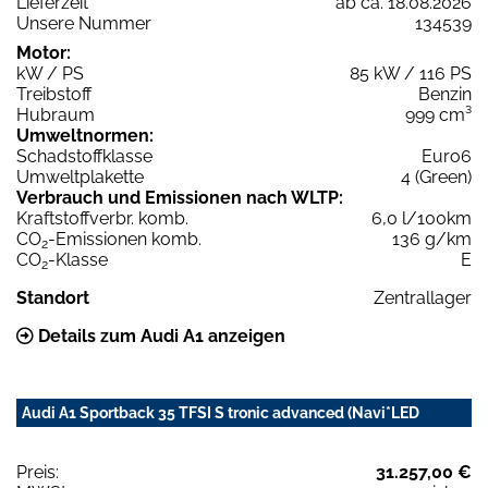
Lieferzeit
ab ca. 18.08.2026
Unsere Nummer
134539
Motor:
kW / PS
85 kW / 116 PS
Treibstoff
Benzin
Hubraum
999 cm³
Umweltnormen:
Schadstoffklasse
Euro6
Umweltplakette
4 (Green)
Verbrauch und Emissionen nach WLTP:
Kraftstoffverbr. komb.
6,0 l/100km
CO
-Emissionen komb.
136 g/km
2
CO
-Klasse
E
2
Standort
Zentrallager
Details zum Audi A1 anzeigen
Audi A1 Sportback 35 TFSI S tronic advanced (Navi*LED
Preis:
31.257,00 €