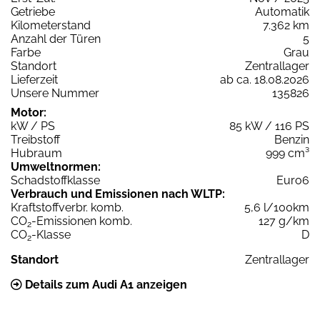
Getriebe
Automatik
Kilometerstand
7.362 km
Anzahl der Türen
5
Farbe
Grau
Standort
Zentrallager
Lieferzeit
ab ca. 18.08.2026
Unsere Nummer
135826
Motor:
kW / PS
85 kW / 116 PS
Treibstoff
Benzin
Hubraum
999 cm³
Umweltnormen:
Schadstoffklasse
Euro6
Verbrauch und Emissionen nach WLTP:
Kraftstoffverbr. komb.
5,6 l/100km
CO
-Emissionen komb.
127 g/km
2
CO
-Klasse
D
2
Standort
Zentrallager
Details zum Audi A1 anzeigen