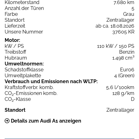
Kilometerstand
7.680 km
Anzahl der Türen
5
Farbe
Grau
Standort
Zentrallager
Lieferzeit
ab ca. 18.08.2026
Unsere Nummer
37605 KR
Motor:
kW / PS
110 kW / 150 PS
Treibstoff
Benzin
Hubraum
1.498 cm³
Umweltnormen:
Schadstoffklasse
Euro6
Umweltplakette
4 (Green)
Verbrauch und Emissionen nach WLTP:
Kraftstoffverbr. komb.
5,6 l/100km
CO
-Emissionen komb.
128 g/km
2
CO
-Klasse
D
2
Standort
Zentrallager
Details zum Audi A1 anzeigen