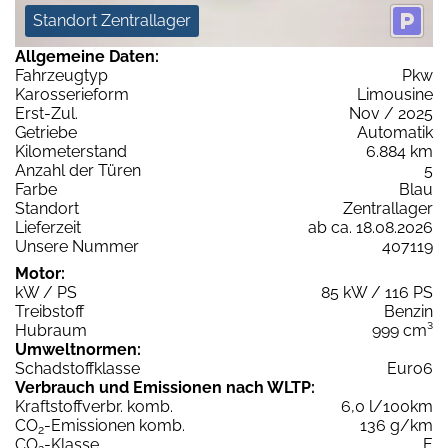
Standort Zentrallager
Allgemeine Daten:
Fahrzeugtyp
Pkw
Karosserieform
Limousine
Erst-Zul.
Nov / 2025
Getriebe
Automatik
Kilometerstand
6.884 km
Anzahl der Türen
5
Farbe
Blau
Standort
Zentrallager
Lieferzeit
ab ca. 18.08.2026
Unsere Nummer
407119
Motor:
kW / PS
85 kW / 116 PS
Treibstoff
Benzin
Hubraum
999 cm³
Umweltnormen:
Schadstoffklasse
Euro6
Verbrauch und Emissionen nach WLTP:
Kraftstoffverbr. komb.
6,0 l/100km
CO
-Emissionen komb.
136 g/km
2
CO
-Klasse
E