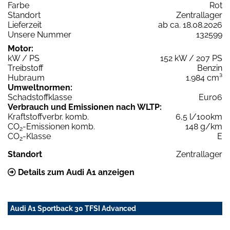
Farbe
Rot
Standort
Zentrallager
Lieferzeit
ab ca. 18.08.2026
Unsere Nummer
132599
Motor:
kW / PS
152 kW / 207 PS
Treibstoff
Benzin
Hubraum
1.984 cm³
Umweltnormen:
Schadstoffklasse
Euro6
Verbrauch und Emissionen nach WLTP:
Kraftstoffverbr. komb.
6,5 l/100km
CO
-Emissionen komb.
148 g/km
2
CO
-Klasse
E
2
Standort
Zentrallager
Details zum Audi A1 anzeigen
Audi A1 Sportback 30 TFSI Advanced