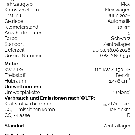
Fahrzeugtyp
Pkw
Karosserieform
Kleinwagen
Erst-Zul.
Jul / 2026
Getriebe
Automatik
Kilometerstand
10 km
Anzahl der Türen
5
Farbe
Schwarz
Standort
Zentrallager
Lieferzeit
ab ca. 18.08.2026
Unsere Nummer
GW-ANO1531
Motor:
kW / PS
110 kW / 150 PS
Treibstoff
Benzin
Hubraum
1.498 cm³
Umweltnormen:
Umweltplakette
1 (None)
Verbrauch und Emissionen nach WLTP:
Kraftstoffverbr. komb.
5,7 l/100km
CO
-Emissionen komb.
128 g/km
2
CO
-Klasse
D
2
Standort
Zentrallager