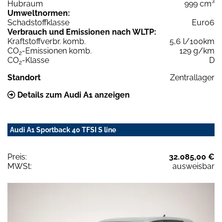
Hubraum
999 cm³
Umweltnormen:
Schadstoffklasse
Euro6
Verbrauch und Emissionen nach WLTP:
Kraftstoffverbr. komb.
5,6 l/100km
CO
-Emissionen komb.
129 g/km
2
CO
-Klasse
D
2
Standort
Zentrallager
Details zum Audi A1 anzeigen
Audi A1 Sportback 40 TFSI S line
Preis:
32.085,00 €
MWSt:
ausweisbar