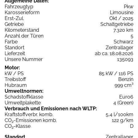
Allgemeine Daten:
Fahrzeugtyp
Pkw
Karosserieform
Limousine
Erst-Zul.
Okt / 2025
Getriebe
Schaltgetriebe
Kilometerstand
7.320 km
Anzahl der Türen
5
Farbe
Schwarz
Standort
Zentrallager
Lieferzeit
ab ca. 18.08.2026
Unsere Nummer
135093
Motor:
kW / PS
85 kW / 116 PS
Treibstoff
Benzin
Hubraum
999 cm³
Umweltnormen:
Schadstoffklasse
Euro6
Umweltplakette
4 (Green)
Verbrauch und Emissionen nach WLTP:
Kraftstoffverbr. komb.
5,4 l/100km
CO
-Emissionen komb.
122 g/km
2
CO
-Klasse
D
2
Standort
Zentrallager