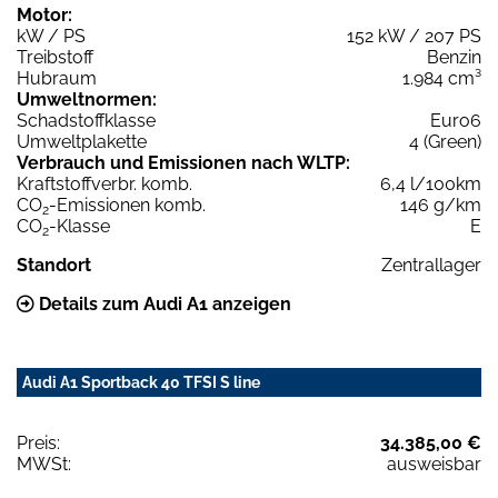
Motor:
kW / PS
152 kW / 207 PS
Treibstoff
Benzin
Hubraum
1.984 cm³
Umweltnormen:
Schadstoffklasse
Euro6
Umweltplakette
4 (Green)
Verbrauch und Emissionen nach WLTP:
Kraftstoffverbr. komb.
6,4 l/100km
CO
-Emissionen komb.
146 g/km
2
CO
-Klasse
E
2
Standort
Zentrallager
Details zum Audi A1 anzeigen
Audi A1 Sportback 40 TFSI S line
Preis:
34.385,00 €
MWSt:
ausweisbar