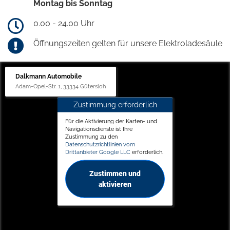
Montag bis Sonntag
0.00 - 24.00 Uhr
Öffnungszeiten gelten für unsere Elektroladesäule
Dalkmann Automobile
Adam-Opel-Str. 1, 33334 Gütersloh
Zustimmung erforderlich
Für die Aktivierung der Karten- und
Navigationsdienste ist Ihre
Zustimmung zu den
Datenschutzrichtlinien vom
Drittanbieter Google LLC
erforderlich.
Zustimmen und
aktivieren