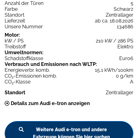
Anzahl der Türen
5
Farbe
Schwarz
Standort
Zentrallager
Lieferzeit
ab ca. 18.08.2026
Unsere Nummer
134686
Motor:
kW / PS
210 kW / 286 PS
Treibstoff
Elektro
Umweltnormen:
Schadstoffklasse
Euro6
Verbrauch und Emissionen nach WLTP:
Energieverbr. komb.
15,1 kWh/100km
CO
-Emissionen komb.
0 g/km
2
CO
-Klasse
A
2
Standort
Zentrallager
Details zum Audi e-tron anzeigen
Weitere Audi e-tron und andere
Fahrzeuge können Sie hier suchen