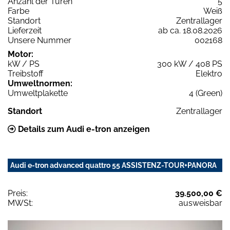
Anzahl der Türen
5
Farbe
Weiß
Standort
Zentrallager
Lieferzeit
ab ca. 18.08.2026
Unsere Nummer
002168
Motor:
kW / PS
300 kW / 408 PS
Treibstoff
Elektro
Umweltnormen:
Umweltplakette
4 (Green)
Standort
Zentrallager
Details zum Audi e-tron anzeigen
Audi e-tron advanced quattro 55 ASSISTENZ-TOUR+PANORA
Preis:
39.500,00 €
MWSt:
ausweisbar