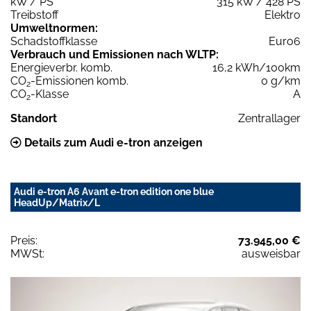
kW / PS
315 kW / 428 PS
Treibstoff
Elektro
Umweltnormen:
Schadstoffklasse
Euro6
Verbrauch und Emissionen nach WLTP:
Energieverbr. komb.
16,2 kWh/100km
CO
-Emissionen komb.
0 g/km
2
CO
-Klasse
A
2
Standort
Zentrallager
Details zum Audi e-tron anzeigen
Audi e-tron A6 Avant e-tron edition one blue
HeadUp/Matrix/L
Preis:
73.945,00 €
MWSt:
ausweisbar