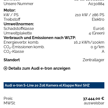
Unsere Nummer
A030884
Motor:
kW / PS
210 kW / 286 PS
Treibstoff
Elektro
Umweltnormen:
Schadstoffklasse
Euro6
Umweltplakette
4 (Green)
Verbrauch und Emissionen nach WLTP:
Energieverbr. komb.
16,2 kWh/100km
CO
-Emissionen komb.
0 g/km
2
CO
-Klasse
A
2
Standort
Zentrallager
Details zum Audi e-tron anzeigen
Audi e-tron S-Line 20 Zoll Kamera el.Klappe Navi SHZ
Preis:
37.444,00 €
MWSt:
ausweisbar