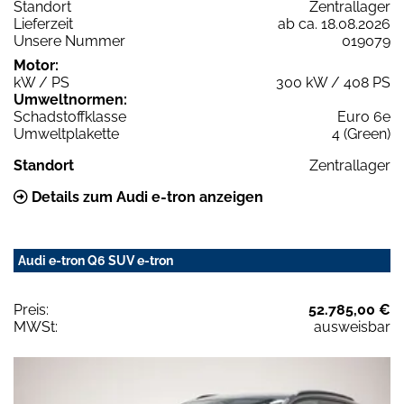
Standort
Zentrallager
Lieferzeit
ab ca. 18.08.2026
Unsere Nummer
019079
Motor:
kW / PS
300 kW / 408 PS
Umweltnormen:
Schadstoffklasse
Euro 6e
Umweltplakette
4 (Green)
Standort
Zentrallager
Details zum Audi e-tron anzeigen
Audi e-tron Q6 SUV e-tron
Preis:
52.785,00 €
MWSt:
ausweisbar