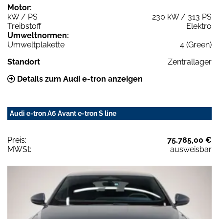
Motor:
kW / PS
230 kW / 313 PS
Treibstoff
Elektro
Umweltnormen:
Umweltplakette
4 (Green)
Standort
Zentrallager
Details zum Audi e-tron anzeigen
Audi e-tron A6 Avant e-tron S line
Preis:
75.785,00 €
MWSt:
ausweisbar