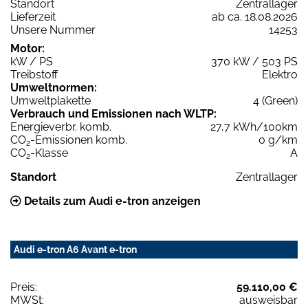
Standort
Zentrallager
Lieferzeit
ab ca. 18.08.2026
Unsere Nummer
14253
Motor:
kW / PS
370 kW / 503 PS
Treibstoff
Elektro
Umweltnormen:
Umweltplakette
4 (Green)
Verbrauch und Emissionen nach WLTP:
Energieverbr. komb.
27,7 kWh/100km
CO
-Emissionen komb.
0 g/km
2
CO
-Klasse
A
2
Standort
Zentrallager
Details zum Audi e-tron anzeigen
Audi e-tron A6 Avant e-tron
Preis:
59.110,00 €
MWSt:
ausweisbar