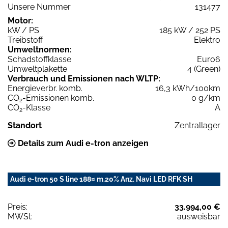
Unsere Nummer
131477
Motor:
kW / PS
185 kW / 252 PS
Treibstoff
Elektro
Umweltnormen:
Schadstoffklasse
Euro6
Umweltplakette
4 (Green)
Verbrauch und Emissionen nach WLTP:
Energieverbr. komb.
16,3 kWh/100km
CO
-Emissionen komb.
0 g/km
2
CO
-Klasse
A
2
Standort
Zentrallager
Details zum Audi e-tron anzeigen
Audi e-tron 50 S line 188¤ m.20% Anz. Navi LED RFK SH
Preis:
33.994,00 €
MWSt:
ausweisbar