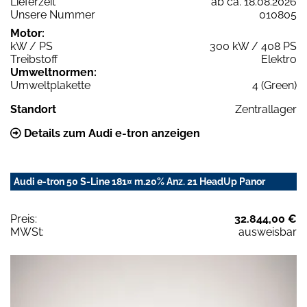
Lieferzeit
ab ca. 18.08.2026
Unsere Nummer
010805
Motor:
kW / PS
300 kW / 408 PS
Treibstoff
Elektro
Umweltnormen:
Umweltplakette
4 (Green)
Standort
Zentrallager
Details zum Audi e-tron anzeigen
Audi e-tron 50 S-Line 181¤ m.20% Anz. 21 HeadUp Panor
Preis:
32.844,00 €
MWSt:
ausweisbar