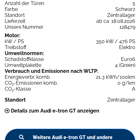
Anzahl der Türen
5
Farbe
Schwarz
Standort
Zentrallager
Lieferzeit
ab ca. 18.08.2026
Unsere Nummer
128479
Motor:
kW / PS
350 kW / 476 PS
Treibstoff
Elektro
Umweltnormen:
Schadstoffklasse
Euro6
Umweltplakette
4 (Green)
Verbrauch und Emissionen nach WLTP:
Energieverbr. komb.
21,3 kWh/100km
CO
-Emissionen komb.
0 g/km
2
CO
-Klasse
A
2
Standort
Zentrallager
Details zum Audi e-tron GT anzeigen
Weitere Audi e-tron GT und andere