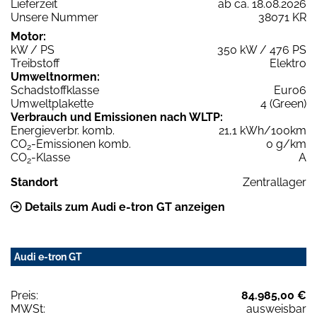
Lieferzeit
ab ca. 18.08.2026
Unsere Nummer
38071 KR
Motor:
kW / PS
350 kW / 476 PS
Treibstoff
Elektro
Umweltnormen:
Schadstoffklasse
Euro6
Umweltplakette
4 (Green)
Verbrauch und Emissionen nach WLTP:
Energieverbr. komb.
21,1 kWh/100km
CO
-Emissionen komb.
0 g/km
2
CO
-Klasse
A
2
Standort
Zentrallager
Details zum Audi e-tron GT anzeigen
Audi e-tron GT
Preis:
84.985,00 €
MWSt:
ausweisbar