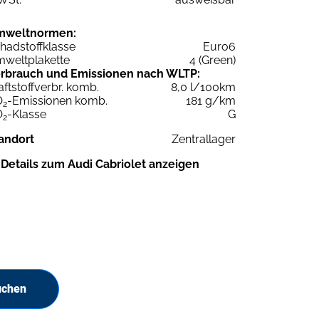
mweltnormen:
hadstoffklasse
Euro6
weltplakette
4 (Green)
rbrauch und Emissionen nach WLTP:
aftstoffverbr. komb.
8,0 l/100km
O
-Emissionen komb.
181 g/km
2
O
-Klasse
G
2
andort
Zentrallager
Details zum Audi Cabriolet anzeigen
uchen