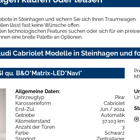
ebote in Steinhagen und sichern Sie sich Ihren Traumwagen.
len lässt fast keine Wünsche offen.
en technologischen Features suchen oder sich für ein preiswe
hnen eine breite Palette an Optionen.
di Cabriolet Modelle in Steinhagen und fo
Pr
FSI qu. B&O*Matrix-LED*Navi*
M
Allgemeine Daten:
U
Fahrzeugtyp
Pkw
Um
Karosserieform
Cabriolet
St
Erst-Zul.
Jun / 2024
Getriebe
Automatik
Kilometerstand
37.103 km
Anzahl der Türen
3
Farbe
Schwarz
Standort
Zentrallager