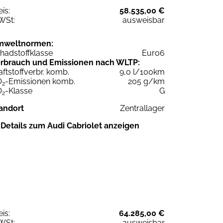
eis:
58.535,00 €
WSt:
ausweisbar
mweltnormen:
hadstoffklasse
Euro6
rbrauch und Emissionen nach WLTP:
aftstoffverbr. komb.
9,0 l/100km
O
-Emissionen komb.
205 g/km
2
O
-Klasse
G
2
andort
Zentrallager
Details zum Audi Cabriolet anzeigen
eis:
64.285,00 €
WSt:
ausweisbar