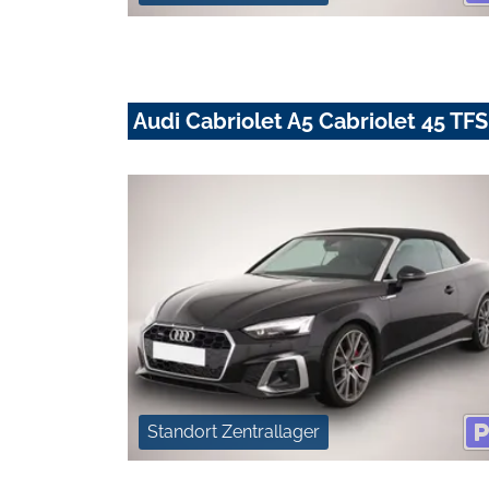
Audi Cabriolet A5 Cabriolet 45 TFSI
Standort Zentrallager