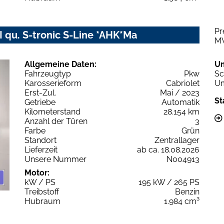
Pr
I qu. S-tronic S-Line *AHK*Ma
M
Allgemeine Daten:
U
Fahrzeugtyp
Pkw
Sc
Karosserieform
Cabriolet
Um
Erst-Zul.
Mai / 2023
St
Getriebe
Automatik
Kilometerstand
28.154 km
Anzahl der Türen
3
Farbe
Grün
Standort
Zentrallager
Lieferzeit
ab ca. 18.08.2026
Unsere Nummer
N004913
Motor:
kW / PS
195 kW / 265 PS
Treibstoff
Benzin
Hubraum
1.984 cm³