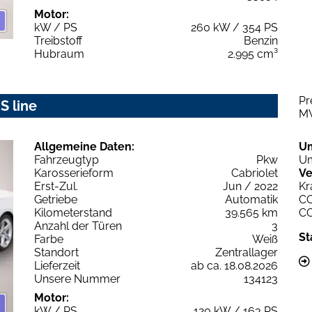
Motor:
kW / PS
260 kW / 354 PS
Treibstoff
Benzin
Hubraum
2.995 cm³
Pr
S line
M
Allgemeine Daten:
U
Fahrzeugtyp
Pkw
Um
Karosserieform
Cabriolet
Ve
Erst-Zul.
Jun / 2022
Kr
Getriebe
Automatik
C
Kilometerstand
39.565 km
C
Anzahl der Türen
3
St
Farbe
Weiß
Standort
Zentrallager
Lieferzeit
ab ca. 18.08.2026
Unsere Nummer
134123
Motor:
kW / PS
120 kW / 163 PS