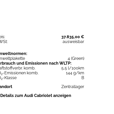
eis:
37.835,00 €
WSt:
ausweisbar
mweltnormen:
weltplakette
4 (Green)
rbrauch und Emissionen nach WLTP:
aftstoffverbr. komb.
5,5 l/100km
O
-Emissionen komb.
144 g/km
2
O
-Klasse
B
2
andort
Zentrallager
Details zum Audi Cabriolet anzeigen