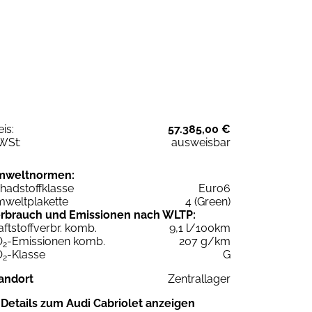
eis:
57.385,00 €
WSt:
ausweisbar
mweltnormen:
hadstoffklasse
Euro6
weltplakette
4 (Green)
rbrauch und Emissionen nach WLTP:
aftstoffverbr. komb.
9,1 l/100km
O
-Emissionen komb.
207 g/km
2
O
-Klasse
G
2
andort
Zentrallager
Details zum Audi Cabriolet anzeigen