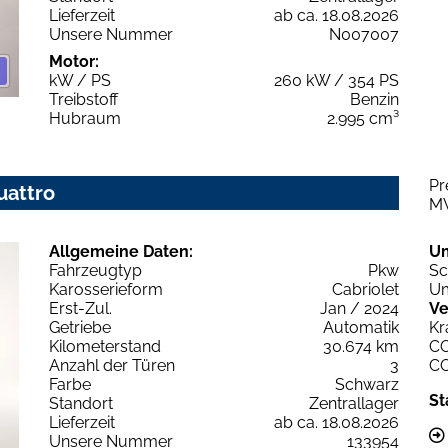
Lieferzeit
ab ca. 18.08.2026
Unsere Nummer
N007007
Motor:
kW / PS
260 kW / 354 PS
Treibstoff
Benzin
Hubraum
2.995 cm³
Pr
uattro
M
Allgemeine Daten:
U
Fahrzeugtyp
Pkw
Sc
Karosserieform
Cabriolet
Um
Erst-Zul.
Jan / 2024
Ve
Getriebe
Automatik
Kr
Kilometerstand
30.674 km
C
Anzahl der Türen
3
C
Farbe
Schwarz
St
Standort
Zentrallager
Lieferzeit
ab ca. 18.08.2026
Unsere Nummer
133954