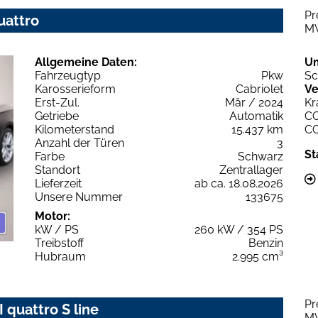
Pr
uattro
M
Allgemeine Daten:
U
Fahrzeugtyp
Pkw
Sc
Karosserieform
Cabriolet
Ve
Erst-Zul.
Mär / 2024
Kr
Getriebe
Automatik
C
Kilometerstand
15.437 km
C
Anzahl der Türen
3
St
Farbe
Schwarz
Standort
Zentrallager
Lieferzeit
ab ca. 18.08.2026
Unsere Nummer
133675
Motor:
kW / PS
260 kW / 354 PS
Treibstoff
Benzin
Hubraum
2.995 cm³
Pr
 quattro S line
M