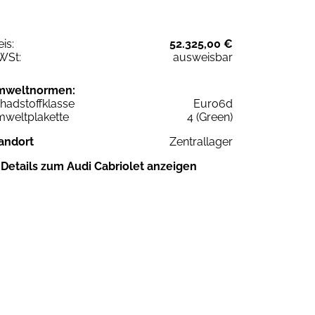
eis:
52.325,00 €
WSt:
ausweisbar
mweltnormen:
hadstoffklasse
Euro6d
weltplakette
4 (Green)
andort
Zentrallager
Details zum Audi Cabriolet anzeigen