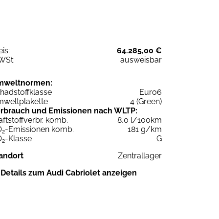
eis:
64.285,00 €
WSt:
ausweisbar
mweltnormen:
hadstoffklasse
Euro6
weltplakette
4 (Green)
rbrauch und Emissionen nach WLTP:
aftstoffverbr. komb.
8,0 l/100km
O
-Emissionen komb.
181 g/km
2
O
-Klasse
G
2
andort
Zentrallager
Details zum Audi Cabriolet anzeigen