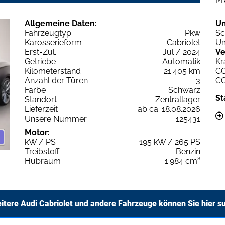
Allgemeine Daten:
U
Fahrzeugtyp
Pkw
Sc
Karosserieform
Cabriolet
Um
Erst-Zul.
Jul / 2024
Ve
Getriebe
Automatik
Kr
Kilometerstand
21.405 km
C
Anzahl der Türen
3
C
Farbe
Schwarz
St
Standort
Zentrallager
Lieferzeit
ab ca. 18.08.2026
Unsere Nummer
125431
Motor:
kW / PS
195 kW / 265 PS
Treibstoff
Benzin
Hubraum
1.984 cm³
itere Audi Cabriolet und andere Fahrzeuge können Sie hier s