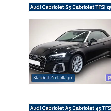
Audi Cabriolet S5 Cabriolet TFSI q
Standort Zentrallager
Audi Cabriolet A5 Cabriolet 45 TFSI