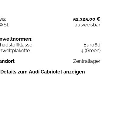
eis:
52.325,00 €
WSt:
ausweisbar
mweltnormen:
hadstoffklasse
Euro6d
weltplakette
4 (Green)
andort
Zentrallager
Details zum Audi Cabriolet anzeigen