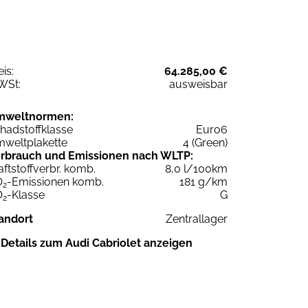
eis:
64.285,00 €
WSt:
ausweisbar
mweltnormen:
hadstoffklasse
Euro6
weltplakette
4 (Green)
rbrauch und Emissionen nach WLTP:
aftstoffverbr. komb.
8,0 l/100km
O
-Emissionen komb.
181 g/km
2
O
-Klasse
G
2
andort
Zentrallager
Details zum Audi Cabriolet anzeigen