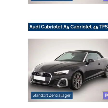
Audi Cabriolet A5 Cabriolet 45 TFSI
Standort Zentrallager