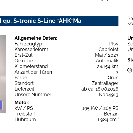
Pr
I qu. S-tronic S-Line *AHK*Ma
M
Allgemeine Daten:
U
Fahrzeugtyp
Pkw
Sc
Karosserieform
Cabriolet
Um
Erst-Zul.
Mai / 2023
St
Getriebe
Automatik
Kilometerstand
28.154 km
Anzahl der Türen
3
Farbe
Grün
Standort
Zentrallager
Lieferzeit
ab ca. 18.08.2026
Unsere Nummer
N004913
Motor:
kW / PS
195 kW / 265 PS
Treibstoff
Benzin
Hubraum
1.984 cm³