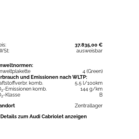
eis:
37.835,00 €
WSt:
ausweisbar
mweltnormen:
weltplakette
4 (Green)
rbrauch und Emissionen nach WLTP:
aftstoffverbr. komb.
5,5 l/100km
O
-Emissionen komb.
144 g/km
2
O
-Klasse
B
2
andort
Zentrallager
Details zum Audi Cabriolet anzeigen