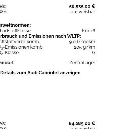
eis:
58.535,00 €
WSt:
ausweisbar
mweltnormen:
hadstoffklasse
Euro6
rbrauch und Emissionen nach WLTP:
aftstoffverbr. komb.
9,0 l/100km
O
-Emissionen komb.
205 g/km
2
O
-Klasse
G
2
andort
Zentrallager
Details zum Audi Cabriolet anzeigen
eis:
64.285,00 €
WSt:
ausweisbar