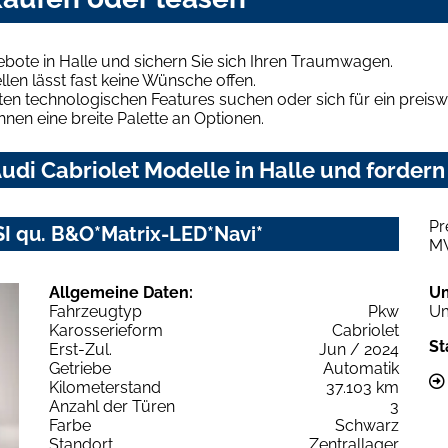
ebote in Halle und sichern Sie sich Ihren Traumwagen.
len lässt fast keine Wünsche offen.
en technologischen Features suchen oder sich für ein preiswe
hnen eine breite Palette an Optionen.
di Cabriolet Modelle in Halle und fordern 
Pr
FSI qu. B&O*Matrix-LED*Navi*
M
Allgemeine Daten:
U
Fahrzeugtyp
Pkw
Um
Karosserieform
Cabriolet
St
Erst-Zul.
Jun / 2024
Getriebe
Automatik
Kilometerstand
37.103 km
Anzahl der Türen
3
Farbe
Schwarz
Standort
Zentrallager