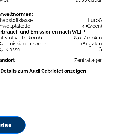
mweltnormen:
hadstoffklasse
Euro6
weltplakette
4 (Green)
rbrauch und Emissionen nach WLTP:
aftstoffverbr. komb.
8,0 l/100km
O
-Emissionen komb.
181 g/km
2
O
-Klasse
G
2
andort
Zentrallager
Details zum Audi Cabriolet anzeigen
uchen