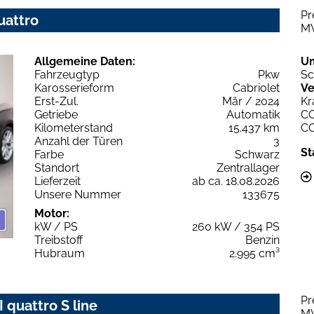
Pr
uattro
M
Allgemeine Daten:
U
Fahrzeugtyp
Pkw
Sc
Karosserieform
Cabriolet
Ve
Erst-Zul.
Mär / 2024
Kr
Getriebe
Automatik
C
Kilometerstand
15.437 km
C
Anzahl der Türen
3
St
Farbe
Schwarz
Standort
Zentrallager
Lieferzeit
ab ca. 18.08.2026
Unsere Nummer
133675
Motor:
kW / PS
260 kW / 354 PS
Treibstoff
Benzin
Hubraum
2.995 cm³
Pr
 quattro S line
M