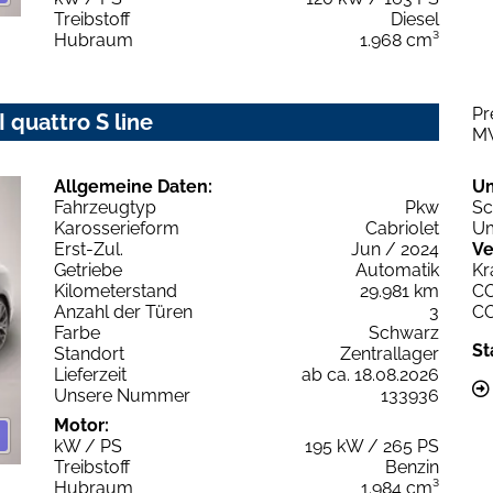
Treibstoff
Diesel
Hubraum
1.968 cm³
Pr
 quattro S line
M
Allgemeine Daten:
U
Fahrzeugtyp
Pkw
Sc
Karosserieform
Cabriolet
Um
Erst-Zul.
Jun / 2024
Ve
Getriebe
Automatik
Kr
Kilometerstand
29.981 km
C
Anzahl der Türen
3
C
Farbe
Schwarz
St
Standort
Zentrallager
Lieferzeit
ab ca. 18.08.2026
Unsere Nummer
133936
Motor:
kW / PS
195 kW / 265 PS
Treibstoff
Benzin
Hubraum
1.984 cm³