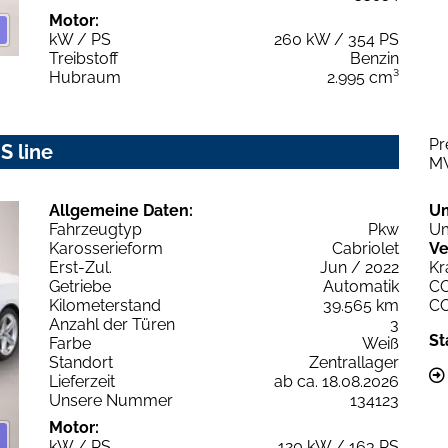
Motor:
kW / PS
260 kW / 354 PS
Treibstoff
Benzin
Hubraum
2.995 cm³
Pr
S line
M
Allgemeine Daten:
U
Fahrzeugtyp
Pkw
Um
Karosserieform
Cabriolet
Ve
Erst-Zul.
Jun / 2022
Kr
Getriebe
Automatik
C
Kilometerstand
39.565 km
C
Anzahl der Türen
3
St
Farbe
Weiß
Standort
Zentrallager
Lieferzeit
ab ca. 18.08.2026
Unsere Nummer
134123
Motor:
kW / PS
120 kW / 163 PS