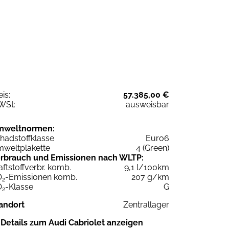
eis:
57.385,00 €
WSt:
ausweisbar
mweltnormen:
hadstoffklasse
Euro6
weltplakette
4 (Green)
rbrauch und Emissionen nach WLTP:
aftstoffverbr. komb.
9,1 l/100km
O
-Emissionen komb.
207 g/km
2
O
-Klasse
G
2
andort
Zentrallager
Details zum Audi Cabriolet anzeigen