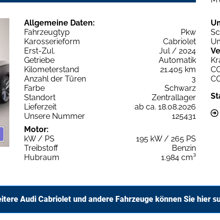
Allgemeine Daten:
U
Fahrzeugtyp
Pkw
Sc
Karosserieform
Cabriolet
Um
Erst-Zul.
Jul / 2024
Ve
Getriebe
Automatik
Kr
Kilometerstand
21.405 km
C
Anzahl der Türen
3
C
Farbe
Schwarz
St
Standort
Zentrallager
Lieferzeit
ab ca. 18.08.2026
Unsere Nummer
125431
Motor:
kW / PS
195 kW / 265 PS
Treibstoff
Benzin
Hubraum
1.984 cm³
itere Audi Cabriolet und andere Fahrzeuge können Sie hier s