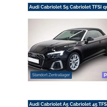
Audi Cabriolet S5 Cabriolet TFSI q
Standort Zentrallager
Audi Cabriolet A5 Cabriolet 45 TFSI