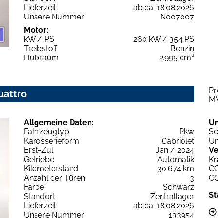
Lieferzeit
ab ca. 18.08.2026
Unsere Nummer
N007007
Motor:
kW / PS
260 kW / 354 PS
Treibstoff
Benzin
Hubraum
2.995 cm³
Pr
uattro
M
Allgemeine Daten:
U
Fahrzeugtyp
Pkw
Sc
Karosserieform
Cabriolet
Um
Erst-Zul.
Jan / 2024
Ve
Getriebe
Automatik
Kr
Kilometerstand
30.674 km
C
Anzahl der Türen
3
C
Farbe
Schwarz
St
Standort
Zentrallager
Lieferzeit
ab ca. 18.08.2026
Unsere Nummer
133954