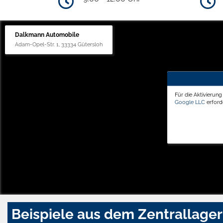
Dalkmann Automobile
Adam-Opel-Str. 1, 33334 Gütersloh
Für die Aktivierun
Google LLC
erforde
Beispiele aus dem Zentrallager