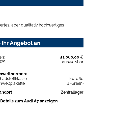
rtes, aber qualitativ hochwertiges
 Ihr Angebot an
eis:
51.060,00 €
WSt:
ausweisbar
mweltnormen:
hadstoffklasse
Euro6d
weltplakette
4 (Green)
andort
Zentrallager
Details zum Audi A7 anzeigen