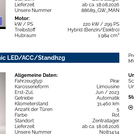
Lieferzeit
ab ca. 18.08.2026
Unsere Nummer
88689_GW_MAN
Motor:
kW / PS
220 kW / 299 PS
Treibstoff
Hybrid (Benzin/Elektro)
Hubraum
1.984 cm³
Pr
ronic LED/ACC/Standhzg
M
Allgemeine Daten:
U
Fahrzeugtyp
Pkw
Sc
Karosserieform
Limousine
Um
Erst-Zul.
Jun / 2023
St
Getriebe
Automatik
Kilometerstand
31.460 km
Anzahl der Türen
5
Farbe
Rot
Standort
Zentrallager
Lieferzeit
ab ca. 18.08.2026
Unsere Nummer
N083434