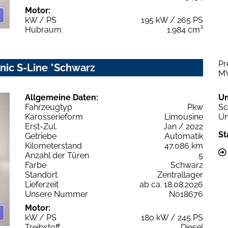
Motor:
kW / PS
195 kW / 265 PS
Hubraum
1.984 cm³
Pr
onic S-Line *Schwarz
M
Allgemeine Daten:
U
Fahrzeugtyp
Pkw
Sc
Karosserieform
Limousine
Um
Erst-Zul.
Jan / 2022
St
Getriebe
Automatik
Kilometerstand
47.086 km
Anzahl der Türen
5
Farbe
Schwarz
Standort
Zentrallager
Lieferzeit
ab ca. 18.08.2026
Unsere Nummer
N018676
Motor:
kW / PS
180 kW / 245 PS
Treibstoff
Diesel