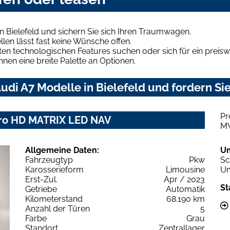
n Bielefeld und sichern Sie sich Ihren Traumwagen.
len lässt fast keine Wünsche offen.
en technologischen Features suchen oder sich für ein preiswe
hnen eine breite Palette an Optionen.
di A7 Modelle in Bielefeld und fordern Sie
Pr
ttro HD MATRIX LED NAV
M
Allgemeine Daten:
U
Fahrzeugtyp
Pkw
Sc
Karosserieform
Limousine
Um
Erst-Zul.
Apr / 2023
St
Getriebe
Automatik
Kilometerstand
68.190 km
Anzahl der Türen
5
Farbe
Grau
Standort
Zentrallager