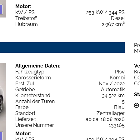
Motor:
kW / PS
253 kW / 344 PS
Treibstoff
Diesel
Hubraum
2.967 cm³
Pr
M
Allgemeine Daten:
Ve
Fahrzeugtyp
Pkw
Kr
Karosserieform
Kombi
C
Erst-Zul.
Nov / 2022
C
Getriebe
Automatik
St
Kilometerstand
34.522 km
Anzahl der Türen
5
Farbe
Blau
Standort
Zentrallager
Lieferzeit
ab ca. 18.08.2026
Unsere Nummer
133165
Motor:
kW / PS
150 kW / 204 PS