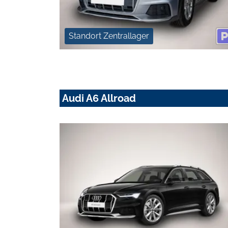
Standort Zentrallager
Audi A6 Allroad