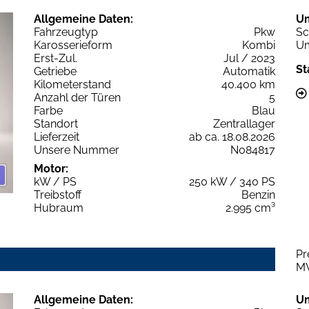
Allgemeine Daten:
U
Fahrzeugtyp
Pkw
Sc
Karosserieform
Kombi
Um
Erst-Zul.
Jul / 2023
St
Getriebe
Automatik
Kilometerstand
40.400 km
Anzahl der Türen
5
Farbe
Blau
Standort
Zentrallager
Lieferzeit
ab ca. 18.08.2026
Unsere Nummer
N084817
Motor:
kW / PS
250 kW / 340 PS
Treibstoff
Benzin
Hubraum
2.995 cm³
Pr
M
Allgemeine Daten:
U