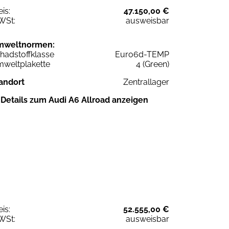
eis:
47.150,00 €
WSt:
ausweisbar
mweltnormen:
hadstoffklasse
Euro6d-TEMP
weltplakette
4 (Green)
andort
Zentrallager
Details zum Audi A6 Allroad anzeigen
eis:
52.555,00 €
WSt:
ausweisbar