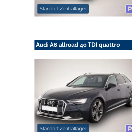
Standort Zentrallager
Audi A6 allroad 40 TDI quattro
Standort Zentrallager