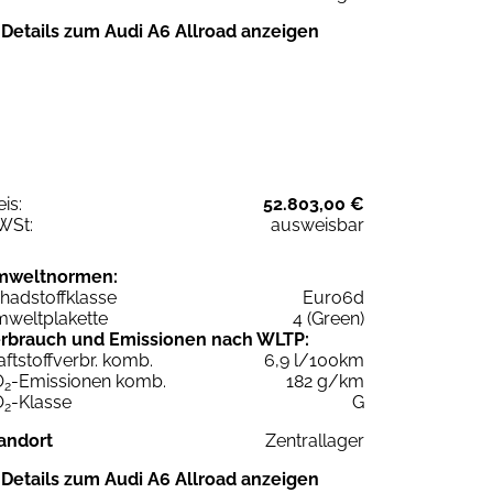
Details zum Audi A6 Allroad anzeigen
eis:
52.803,00 €
WSt:
ausweisbar
mweltnormen:
hadstoffklasse
Euro6d
weltplakette
4 (Green)
rbrauch und Emissionen nach WLTP:
aftstoffverbr. komb.
6,9 l/100km
O
-Emissionen komb.
182 g/km
2
O
-Klasse
G
2
andort
Zentrallager
Details zum Audi A6 Allroad anzeigen