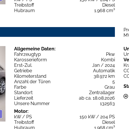
Treibstoff
Diesel
Hubraum
1.968 cm³
Pr
M
Allgemeine Daten:
U
Fahrzeugtyp
Pkw
Um
Karosserieform
Kombi
Ve
Erst-Zul.
Jan / 2024
Kr
Getriebe
Automatik
C
Kilometerstand
38.972 km
C
Anzahl der Türen
5
St
Farbe
Grau
Standort
Zentrallager
Lieferzeit
ab ca. 18.08.2026
Unsere Nummer
132563
Motor:
kW / PS
150 kW / 204 PS
Treibstoff
Diesel
Hubraum
1.968 cm³