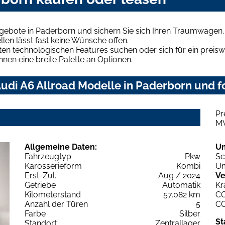
gebote in Paderborn und sichern Sie sich Ihren Traumwagen.
len lässt fast keine Wünsche offen.
en technologischen Features suchen oder sich für ein preiswe
hnen eine breite Palette an Optionen.
udi A6 Allroad Modelle in Paderborn und fo
Pr
M
Allgemeine Daten:
U
Fahrzeugtyp
Pkw
Sc
Karosserieform
Kombi
Um
Erst-Zul.
Aug / 2024
Ve
Getriebe
Automatik
Kr
Kilometerstand
57.082 km
C
Anzahl der Türen
5
C
Farbe
Silber
St
Standort
Zentrallager