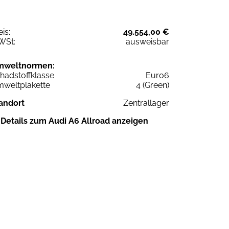
eis:
49.554,00 €
WSt:
ausweisbar
mweltnormen:
hadstoffklasse
Euro6
weltplakette
4 (Green)
andort
Zentrallager
Details zum Audi A6 Allroad anzeigen