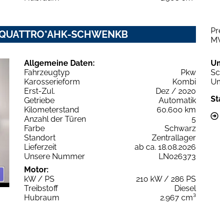
Pr
NIC QUATTRO*AHK-SCHWENKB
M
Allgemeine Daten:
U
Fahrzeugtyp
Pkw
Sc
Karosserieform
Kombi
Um
Erst-Zul.
Dez / 2020
St
Getriebe
Automatik
Kilometerstand
60.600 km
Anzahl der Türen
5
Farbe
Schwarz
Standort
Zentrallager
Lieferzeit
ab ca. 18.08.2026
Unsere Nummer
LN026373
Motor:
kW / PS
210 kW / 286 PS
Treibstoff
Diesel
Hubraum
2.967 cm³