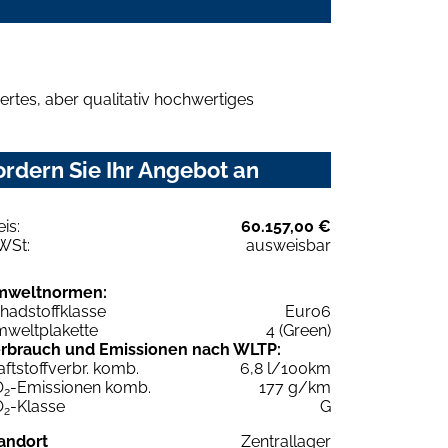
rtes, aber qualitativ hochwertiges
rdern Sie Ihr Angebot an
eis:
60.157,00 €
WSt:
ausweisbar
mweltnormen:
hadstoffklasse
Euro6
weltplakette
4 (Green)
rbrauch und Emissionen nach WLTP:
aftstoffverbr. komb.
6,8 l/100km
O
-Emissionen komb.
177 g/km
2
O
-Klasse
G
2
andort
Zentrallager