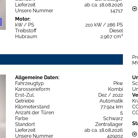
Lieferzeit
ab ca. 18.08.2026
Unsere Nummer
14717
Motor:
kW / PS
210 kW / 286 PS
Treibstoff
Diesel
Hubraum
2.967 cm³
Pr
M
Allgemeine Daten:
U
Fahrzeugtyp
Pkw
Sc
Karosserieform
Kombi
Um
Erst-Zul.
Dez / 2022
Ve
Getriebe
Automatik
Kr
Kilometerstand
77.924 km
C
Anzahl der Türen
5
C
Farbe
Schwarz
St
Standort
Zentrallager
Lieferzeit
ab ca. 18.08.2026
Unsere Nummer
429202