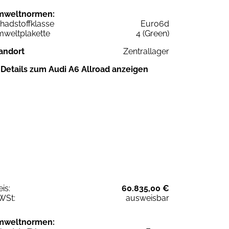
mweltnormen:
hadstoffklasse
Euro6d
weltplakette
4 (Green)
andort
Zentrallager
Details zum Audi A6 Allroad anzeigen
eis:
60.835,00 €
WSt:
ausweisbar
mweltnormen: