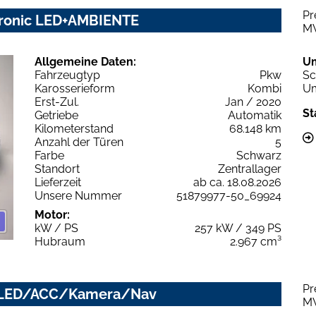
Pr
ptronic LED+AMBIENTE
M
Allgemeine Daten:
U
Fahrzeugtyp
Pkw
Sc
Karosserieform
Kombi
Um
Erst-Zul.
Jan / 2020
St
Getriebe
Automatik
Kilometerstand
68.148 km
Anzahl der Türen
5
Farbe
Schwarz
Standort
Zentrallager
Lieferzeit
ab ca. 18.08.2026
Unsere Nummer
51879977-50_69924
Motor:
kW / PS
257 kW / 349 PS
Hubraum
2.967 cm³
Pr
nic LED/ACC/Kamera/Nav
M