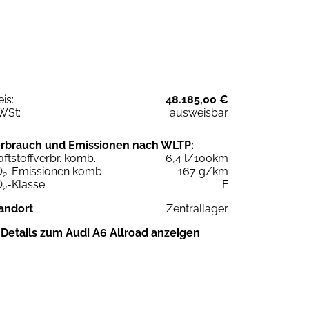
eis:
48.185,00 €
WSt:
ausweisbar
rbrauch und Emissionen nach WLTP:
aftstoffverbr. komb.
6,4 l/100km
O
-Emissionen komb.
167 g/km
2
O
-Klasse
F
2
andort
Zentrallager
Details zum Audi A6 Allroad anzeigen