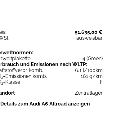
eis:
51.635,00 €
WSt:
ausweisbar
mweltnormen:
weltplakette
4 (Green)
rbrauch und Emissionen nach WLTP:
aftstoffverbr. komb.
6,1 l/100km
O
-Emissionen komb.
161 g/km
2
O
-Klasse
F
2
andort
Zentrallager
Details zum Audi A6 Allroad anzeigen