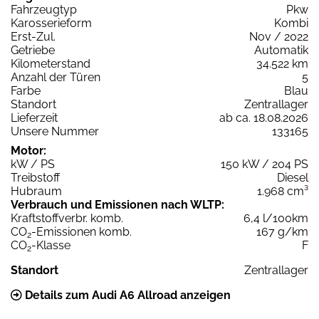
Fahrzeugtyp
Pkw
Karosserieform
Kombi
Erst-Zul.
Nov / 2022
Getriebe
Automatik
Kilometerstand
34.522 km
Anzahl der Türen
5
Farbe
Blau
Standort
Zentrallager
Lieferzeit
ab ca. 18.08.2026
Unsere Nummer
133165
Motor:
kW / PS
150 kW / 204 PS
Treibstoff
Diesel
Hubraum
1.968 cm³
Verbrauch und Emissionen nach WLTP:
Kraftstoffverbr. komb.
6,4 l/100km
CO
-Emissionen komb.
167 g/km
2
CO
-Klasse
F
2
Standort
Zentrallager
Details zum Audi A6 Allroad anzeigen