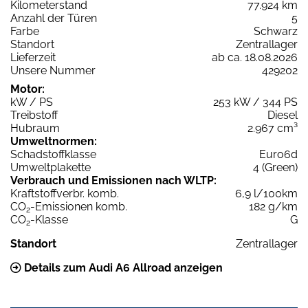
Kilometerstand
77.924 km
Anzahl der Türen
5
Farbe
Schwarz
Standort
Zentrallager
Lieferzeit
ab ca. 18.08.2026
Unsere Nummer
429202
Motor:
kW / PS
253 kW / 344 PS
Treibstoff
Diesel
Hubraum
2.967 cm³
Umweltnormen:
Schadstoffklasse
Euro6d
Umweltplakette
4 (Green)
Verbrauch und Emissionen nach WLTP:
Kraftstoffverbr. komb.
6,9 l/100km
CO
-Emissionen komb.
182 g/km
2
CO
-Klasse
G
2
Standort
Zentrallager
Details zum Audi A6 Allroad anzeigen