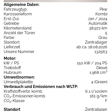
Allgemeine Daten:
Fahrzeugtyp
Pkw
Karosserieform
Kombi
Erst-Zul.
Jan / 2024
Getriebe
Automatik
Kilometerstand
38.972 km
Anzahl der Türen
5
Farbe
Grau
Standort
Zentrallager
Lieferzeit
ab ca. 18.08.2026
Unsere Nummer
132563
Motor:
kW / PS
150 kW / 204 PS
Treibstoff
Diesel
Hubraum
1.968 cm³
Umweltnormen:
Umweltplakette
4 (Green)
Verbrauch und Emissionen nach WLTP:
Kraftstoffverbr. komb.
6,1 l/100km
CO
-Emissionen komb.
161 g/km
2
CO
-Klasse
F
2
Standort
Zentrallager