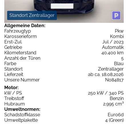
Standort Zentrallager
Allgemeine Daten:
Fahrzeugtyp
Pkw
Karosserieform
Kombi
Erst-Zul.
Jul / 2023
Getriebe
Automatik
Kilometerstand
40.400 km
Anzahl der Türen
5
Farbe
Blau
Standort
Zentrallager
Lieferzeit
ab ca. 18.08.2026
Unsere Nummer
N084817
Motor:
kW / PS
250 kW / 340 PS
Treibstoff
Benzin
Hubraum
2.995 cm³
Umweltnormen:
Schadstoffklasse
Euro6d
Umweltplakette
4 (Green)