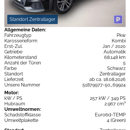
Standort Zentrallager
Allgemeine Daten:
Fahrzeugtyp
Pkw
Karosserieform
Kombi
Erst-Zul.
Jan / 2020
Getriebe
Automatik
Kilometerstand
68.148 km
Anzahl der Türen
5
Farbe
Schwarz
Standort
Zentrallager
Lieferzeit
ab ca. 18.08.2026
Unsere Nummer
51879977-50_69924
Motor:
kW / PS
257 kW / 349 PS
Hubraum
2.967 cm³
Umweltnormen:
Schadstoffklasse
Euro6d-TEMP
Umweltplakette
4 (Green)