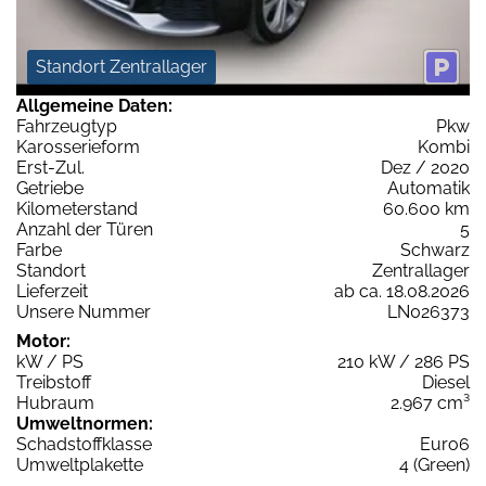
Standort Zentrallager
Allgemeine Daten:
Fahrzeugtyp
Pkw
Karosserieform
Kombi
Erst-Zul.
Dez / 2020
Getriebe
Automatik
Kilometerstand
60.600 km
Anzahl der Türen
5
Farbe
Schwarz
Standort
Zentrallager
Lieferzeit
ab ca. 18.08.2026
Unsere Nummer
LN026373
Motor:
kW / PS
210 kW / 286 PS
Treibstoff
Diesel
Hubraum
2.967 cm³
Umweltnormen:
Schadstoffklasse
Euro6
Umweltplakette
4 (Green)