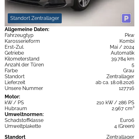
Standort Zentrallager
Allgemeine Daten:
Fahrzeugtyp
Pkw
Karosserieform
Kombi
Erst-Zul.
Mai / 2024
Getriebe
Automatik
Kilometerstand
39.784 km
Anzahl der Türen
5
Farbe
Grau
Standort
Zentrallager
Lieferzeit
ab ca. 18.08.2026
Unsere Nummer
127716
Motor:
kW / PS
210 kW / 286 PS
Hubraum
2.967 cm³
Umweltnormen:
Schadstoffklasse
Euro6
Umweltplakette
4 (Green)
Standort
Zentrallager