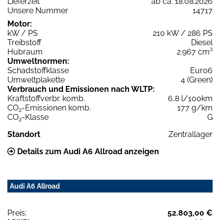
Lieferzeit
ab ca. 18.08.2026
Unsere Nummer
14717
Motor:
kW / PS
210 kW / 286 PS
Treibstoff
Diesel
Hubraum
2.967 cm³
Umweltnormen:
Schadstoffklasse
Euro6
Umweltplakette
4 (Green)
Verbrauch und Emissionen nach WLTP:
Kraftstoffverbr. komb.
6,8 l/100km
CO
-Emissionen komb.
177 g/km
2
CO
-Klasse
G
2
Standort
Zentrallager
Details zum Audi A6 Allroad anzeigen
Audi A6 Allroad
Preis:
52.803,00 €