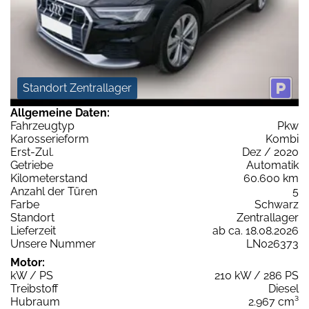
Standort Zentrallager
Allgemeine Daten:
Fahrzeugtyp
Pkw
Karosserieform
Kombi
Erst-Zul.
Dez / 2020
Getriebe
Automatik
Kilometerstand
60.600 km
Anzahl der Türen
5
Farbe
Schwarz
Standort
Zentrallager
Lieferzeit
ab ca. 18.08.2026
Unsere Nummer
LN026373
Motor:
kW / PS
210 kW / 286 PS
Treibstoff
Diesel
Hubraum
2.967 cm³