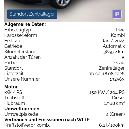
Standort Zentrallager
Allgemeine Daten:
Fahrzeugtyp
Pkw
Karosserieform
Kombi
Erst-Zul.
Jan / 2024
Getriebe
Automatik
Kilometerstand
38.972 km
Anzahl der Türen
5
Farbe
Grau
Standort
Zentrallager
Lieferzeit
ab ca. 18.08.2026
Unsere Nummer
132563
Motor:
kW / PS
150 kW / 204 PS
Treibstoff
Diesel
Hubraum
1.968 cm³
Umweltnormen:
Umweltplakette
4 (Green)
Verbrauch und Emissionen nach WLTP:
Kraftstoffverbr. komb.
6,1 l/100km