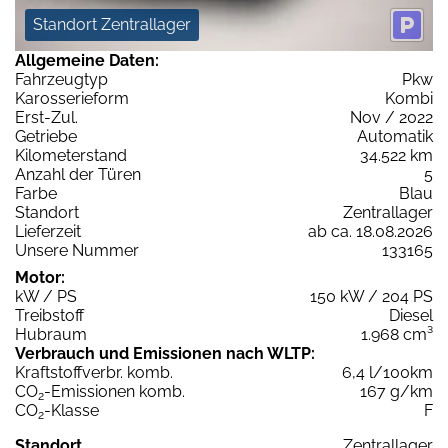
Standort Zentrallager
Allgemeine Daten:
Fahrzeugtyp
Pkw
Karosserieform
Kombi
Erst-Zul.
Nov / 2022
Getriebe
Automatik
Kilometerstand
34.522 km
Anzahl der Türen
5
Farbe
Blau
Standort
Zentrallager
Lieferzeit
ab ca. 18.08.2026
Unsere Nummer
133165
Motor:
kW / PS
150 kW / 204 PS
Treibstoff
Diesel
Hubraum
1.968 cm³
Verbrauch und Emissionen nach WLTP:
Kraftstoffverbr. komb.
6,4 l/100km
CO
-Emissionen komb.
167 g/km
2
CO
-Klasse
F
2
Standort
Zentrallager