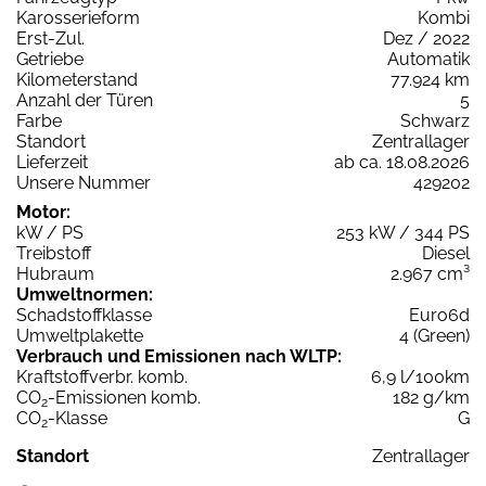
Karosserieform
Kombi
Erst-Zul.
Dez / 2022
Getriebe
Automatik
Kilometerstand
77.924 km
Anzahl der Türen
5
Farbe
Schwarz
Standort
Zentrallager
Lieferzeit
ab ca. 18.08.2026
Unsere Nummer
429202
Motor:
kW / PS
253 kW / 344 PS
Treibstoff
Diesel
Hubraum
2.967 cm³
Umweltnormen:
Schadstoffklasse
Euro6d
Umweltplakette
4 (Green)
Verbrauch und Emissionen nach WLTP:
Kraftstoffverbr. komb.
6,9 l/100km
CO
-Emissionen komb.
182 g/km
2
CO
-Klasse
G
2
Standort
Zentrallager