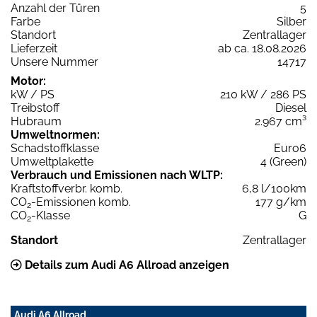
Anzahl der Türen
5
Farbe
Silber
Standort
Zentrallager
Lieferzeit
ab ca. 18.08.2026
Unsere Nummer
14717
Motor:
kW / PS
210 kW / 286 PS
Treibstoff
Diesel
Hubraum
2.967 cm³
Umweltnormen:
Schadstoffklasse
Euro6
Umweltplakette
4 (Green)
Verbrauch und Emissionen nach WLTP:
Kraftstoffverbr. komb.
6,8 l/100km
CO
-Emissionen komb.
177 g/km
2
CO
-Klasse
G
2
Standort
Zentrallager
Details zum Audi A6 Allroad anzeigen
Audi A6 Allroad