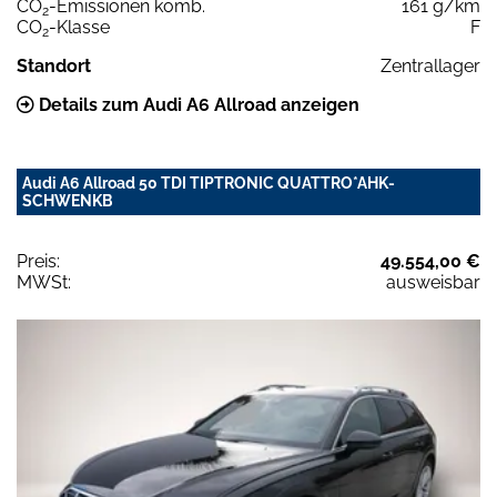
CO
-Emissionen komb.
161 g/km
2
CO
-Klasse
F
2
Standort
Zentrallager
Details zum Audi A6 Allroad anzeigen
Audi A6 Allroad 50 TDI TIPTRONIC QUATTRO*AHK-
SCHWENKB
Preis:
49.554,00 €
MWSt:
ausweisbar