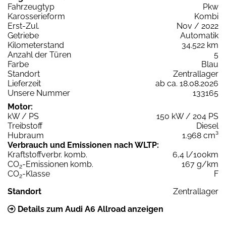
Fahrzeugtyp
Pkw
Karosserieform
Kombi
Erst-Zul.
Nov / 2022
Getriebe
Automatik
Kilometerstand
34.522 km
Anzahl der Türen
5
Farbe
Blau
Standort
Zentrallager
Lieferzeit
ab ca. 18.08.2026
Unsere Nummer
133165
Motor:
kW / PS
150 kW / 204 PS
Treibstoff
Diesel
Hubraum
1.968 cm³
Verbrauch und Emissionen nach WLTP:
Kraftstoffverbr. komb.
6,4 l/100km
CO
-Emissionen komb.
167 g/km
2
CO
-Klasse
F
2
Standort
Zentrallager
Details zum Audi A6 Allroad anzeigen