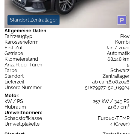
Standort Zentrallager
Allgemeine Daten:
Fahrzeugtyp
Pkw
Karosserieform
Kombi
Erst-Zul.
Jan / 2020
Getriebe
Automatik
Kilometerstand
68.148 km
Anzahl der Türen
5
Farbe
Schwarz
Standort
Zentrallager
Lieferzeit
ab ca. 18.08.2026
Unsere Nummer
51879977-50_69924
Motor:
kW / PS
257 kW / 349 PS
Hubraum
2.967 cm³
Umweltnormen:
Schadstoffklasse
Euro6d-TEMP
Umweltplakette
4 (Green)