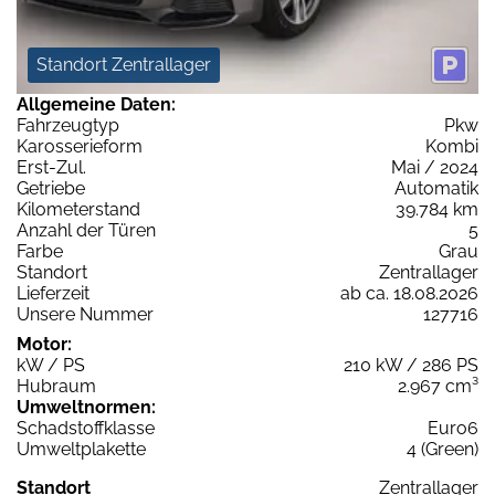
Standort Zentrallager
Allgemeine Daten:
Fahrzeugtyp
Pkw
Karosserieform
Kombi
Erst-Zul.
Mai / 2024
Getriebe
Automatik
Kilometerstand
39.784 km
Anzahl der Türen
5
Farbe
Grau
Standort
Zentrallager
Lieferzeit
ab ca. 18.08.2026
Unsere Nummer
127716
Motor:
kW / PS
210 kW / 286 PS
Hubraum
2.967 cm³
Umweltnormen:
Schadstoffklasse
Euro6
Umweltplakette
4 (Green)
Standort
Zentrallager