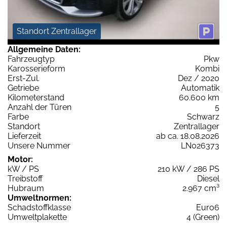
Standort Zentrallager
Allgemeine Daten:
Fahrzeugtyp
Pkw
Karosserieform
Kombi
Erst-Zul.
Dez / 2020
Getriebe
Automatik
Kilometerstand
60.600 km
Anzahl der Türen
5
Farbe
Schwarz
Standort
Zentrallager
Lieferzeit
ab ca. 18.08.2026
Unsere Nummer
LN026373
Motor:
kW / PS
210 kW / 286 PS
Treibstoff
Diesel
Hubraum
2.967 cm³
Umweltnormen:
Schadstoffklasse
Euro6
Umweltplakette
4 (Green)