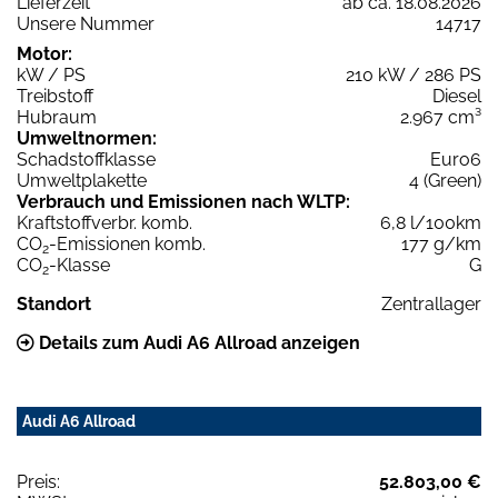
Lieferzeit
ab ca. 18.08.2026
Unsere Nummer
14717
Motor:
kW / PS
210 kW / 286 PS
Treibstoff
Diesel
Hubraum
2.967 cm³
Umweltnormen:
Schadstoffklasse
Euro6
Umweltplakette
4 (Green)
Verbrauch und Emissionen nach WLTP:
Kraftstoffverbr. komb.
6,8 l/100km
CO
-Emissionen komb.
177 g/km
2
CO
-Klasse
G
2
Standort
Zentrallager
Details zum Audi A6 Allroad anzeigen
Audi A6 Allroad
Preis:
52.803,00 €