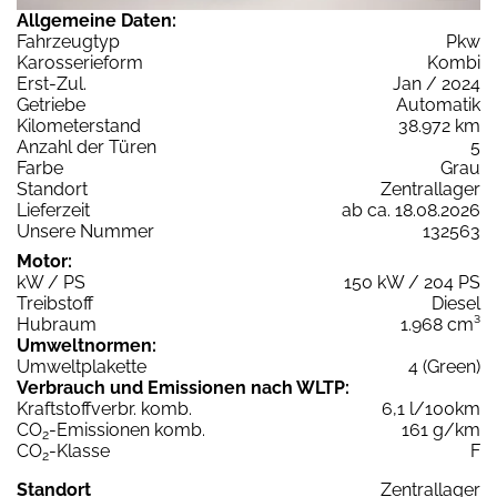
Allgemeine Daten:
Fahrzeugtyp
Pkw
Karosserieform
Kombi
Erst-Zul.
Jan / 2024
Getriebe
Automatik
Kilometerstand
38.972 km
Anzahl der Türen
5
Farbe
Grau
Standort
Zentrallager
Lieferzeit
ab ca. 18.08.2026
Unsere Nummer
132563
Motor:
kW / PS
150 kW / 204 PS
Treibstoff
Diesel
Hubraum
1.968 cm³
Umweltnormen:
Umweltplakette
4 (Green)
Verbrauch und Emissionen nach WLTP:
Kraftstoffverbr. komb.
6,1 l/100km
CO
-Emissionen komb.
161 g/km
2
CO
-Klasse
F
2
Standort
Zentrallager