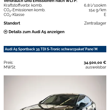
Verbrauch und Emissionen nach WLTP:
Kraftstoffverbr. komb.
6,8 l/100km
CO
-Emissionen komb.
154 g/km
2
CO
-Klasse
E
2
Standort
Zentrallager
Details zum Audi A5 anzeigen
Audi A5 Sportback 35 TDI S-Tronic schwarzpaket*Pano*M
Preis:
34.500,00 €
MWSt:
ausweisbar