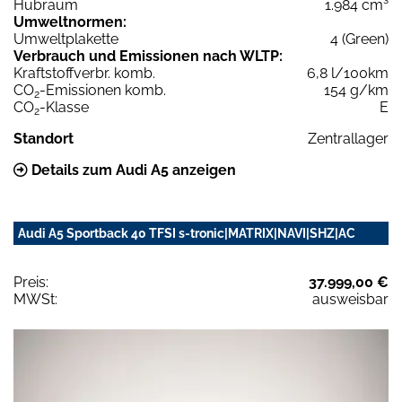
Hubraum
1.984 cm³
Umweltnormen:
Umweltplakette
4 (Green)
Verbrauch und Emissionen nach WLTP:
Kraftstoffverbr. komb.
6,8 l/100km
CO
-Emissionen komb.
154 g/km
2
CO
-Klasse
E
2
Standort
Zentrallager
Details zum Audi A5 anzeigen
Audi A5 Sportback 40 TFSI s-tronic|MATRIX|NAVI|SHZ|AC
Preis:
37.999,00 €
MWSt:
ausweisbar