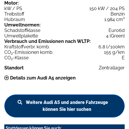
Motor:
kW / PS
150 kW / 204 PS
Treibstoff
Benzin
Hubraum
1.984 cm³
Umweltnormen:
Schadstoffklasse
Euro6d
Umweltplakette
4 (Green)
Verbrauch und Emissionen nach WLTP:
Kraftstoffverbr. komb.
6,8 l/100km
CO
-Emissionen komb.
155 g/km
2
CO
-Klasse
E
2
Standort
Zentrallager
Details zum Audi A5 anzeigen
Weitere Audi A5 und andere Fahrzeuge
können Sie hier suchen
Stattdessen können Sie auch: