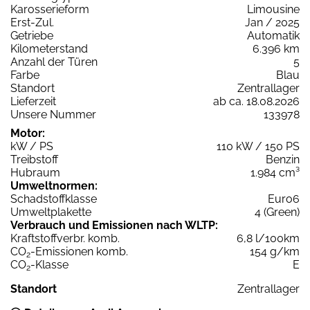
Karosserieform
Limousine
Erst-Zul.
Jan / 2025
Getriebe
Automatik
Kilometerstand
6.396 km
Anzahl der Türen
5
Farbe
Blau
Standort
Zentrallager
Lieferzeit
ab ca. 18.08.2026
Unsere Nummer
133978
Motor:
kW / PS
110 kW / 150 PS
Treibstoff
Benzin
Hubraum
1.984 cm³
Umweltnormen:
Schadstoffklasse
Euro6
Umweltplakette
4 (Green)
Verbrauch und Emissionen nach WLTP:
Kraftstoffverbr. komb.
6,8 l/100km
CO
-Emissionen komb.
154 g/km
2
CO
-Klasse
E
2
Standort
Zentrallager