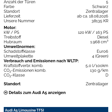
Anzahl der Türen
5
Farbe
Schwarz
Standort
Zentrallager
Lieferzeit
ab ca. 18.08.2026
Unsere Nummer
38135 KR
Motor:
kW / PS
120 kW / 163 PS
Treibstoff
Diesel
Hubraum
1.968 cm³
Umweltnormen:
Schadstoffklasse
Euro6
Umweltplakette
4 (Green)
Verbrauch und Emissionen nach WLTP:
Kraftstoffverbr. komb.
5,0 l/100km
CO
-Emissionen komb.
130 g/km
2
CO
-Klasse
D
2
Standort
Zentrallager
Details zum Audi A5 anzeigen
Audi A5 Limousine TFSI