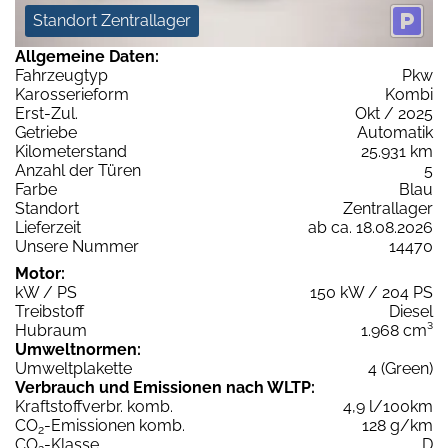
Standort Zentrallager
Allgemeine Daten:
Fahrzeugtyp
Pkw
Karosserieform
Kombi
Erst-Zul.
Okt / 2025
Getriebe
Automatik
Kilometerstand
25.931 km
Anzahl der Türen
5
Farbe
Blau
Standort
Zentrallager
Lieferzeit
ab ca. 18.08.2026
Unsere Nummer
14470
Motor:
kW / PS
150 kW / 204 PS
Treibstoff
Diesel
Hubraum
1.968 cm³
Umweltnormen:
Umweltplakette
4 (Green)
Verbrauch und Emissionen nach WLTP:
Kraftstoffverbr. komb.
4,9 l/100km
CO
-Emissionen komb.
128 g/km
2
CO
-Klasse
D