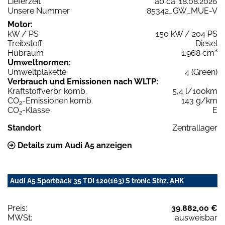
Lieferzeit
ab ca. 18.08.2026
Unsere Nummer
85342_GW_MUE-V
Motor:
kW / PS
150 kW / 204 PS
Treibstoff
Diesel
Hubraum
1.968 cm³
Umweltnormen:
Umweltplakette
4 (Green)
Verbrauch und Emissionen nach WLTP:
Kraftstoffverbr. komb.
5,4 l/100km
CO
-Emissionen komb.
143 g/km
2
CO
-Klasse
E
2
Standort
Zentrallager
Details zum Audi A5 anzeigen
Audi A5 Sportback 35 TDI 120(163) S tronic Sthz. AHK
Preis:
39.882,00 €
MWSt:
ausweisbar