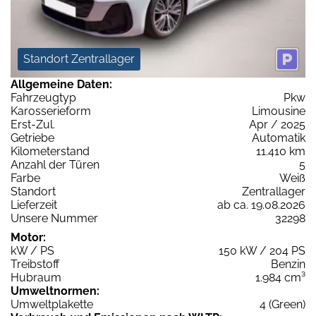
Standort Zentrallager
Allgemeine Daten:
Fahrzeugtyp
Pkw
Karosserieform
Limousine
Erst-Zul.
Apr / 2025
Getriebe
Automatik
Kilometerstand
11.410 km
Anzahl der Türen
5
Farbe
Weiß
Standort
Zentrallager
Lieferzeit
ab ca. 19.08.2026
Unsere Nummer
32298
Motor:
kW / PS
150 kW / 204 PS
Treibstoff
Benzin
Hubraum
1.984 cm³
Umweltnormen:
Umweltplakette
4 (Green)