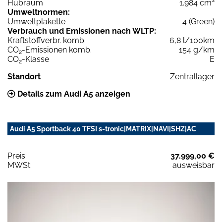
Hubraum
1.984 cm³
Umweltnormen:
Umweltplakette
4 (Green)
Verbrauch und Emissionen nach WLTP:
Kraftstoffverbr. komb.
6,8 l/100km
CO
-Emissionen komb.
154 g/km
2
CO
-Klasse
E
2
Standort
Zentrallager
Details zum Audi A5 anzeigen
Audi A5 Sportback 40 TFSI s-tronic|MATRIX|NAVI|SHZ|AC
Preis:
37.999,00 €
MWSt:
ausweisbar