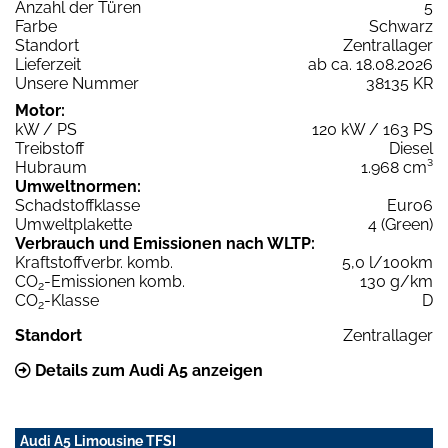
Anzahl der Türen
5
Farbe
Schwarz
Standort
Zentrallager
Lieferzeit
ab ca. 18.08.2026
Unsere Nummer
38135 KR
Motor:
kW / PS
120 kW / 163 PS
Treibstoff
Diesel
Hubraum
1.968 cm³
Umweltnormen:
Schadstoffklasse
Euro6
Umweltplakette
4 (Green)
Verbrauch und Emissionen nach WLTP:
Kraftstoffverbr. komb.
5,0 l/100km
CO
-Emissionen komb.
130 g/km
2
CO
-Klasse
D
2
Standort
Zentrallager
Details zum Audi A5 anzeigen
Audi A5 Limousine TFSI