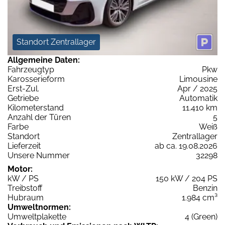
Standort Zentrallager
Allgemeine Daten:
Fahrzeugtyp
Pkw
Karosserieform
Limousine
Erst-Zul.
Apr / 2025
Getriebe
Automatik
Kilometerstand
11.410 km
Anzahl der Türen
5
Farbe
Weiß
Standort
Zentrallager
Lieferzeit
ab ca. 19.08.2026
Unsere Nummer
32298
Motor:
kW / PS
150 kW / 204 PS
Treibstoff
Benzin
Hubraum
1.984 cm³
Umweltnormen:
Umweltplakette
4 (Green)