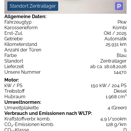
Standort Zentrallager
Allgemeine Daten:
Fahrzeugtyp
Pkw
Karosserieform
Kombi
Erst-Zul.
Okt / 2025
Getriebe
Automatik
Kilometerstand
25.931 km
Anzahl der Türen
5
Farbe
Blau
Standort
Zentrallager
Lieferzeit
ab ca. 18.08.2026
Unsere Nummer
14470
Motor:
kW / PS
150 kW / 204 PS
Treibstoff
Diesel
Hubraum
1.968 cm³
Umweltnormen:
Umweltplakette
4 (Green)
Verbrauch und Emissionen nach WLTP:
Kraftstoffverbr. komb.
4,9 l/100km
CO
-Emissionen komb.
128 g/km
2
CO
-Klasse
D