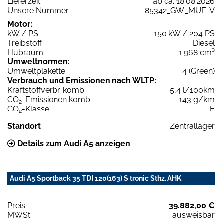
Lieferzeit
ab ca. 18.08.2026
Unsere Nummer
85342_GW_MUE-V
Motor:
kW / PS
150 kW / 204 PS
Treibstoff
Diesel
Hubraum
1.968 cm³
Umweltnormen:
Umweltplakette
4 (Green)
Verbrauch und Emissionen nach WLTP:
Kraftstoffverbr. komb.
5,4 l/100km
CO
-Emissionen komb.
143 g/km
2
CO
-Klasse
E
2
Standort
Zentrallager
Details zum Audi A5 anzeigen
Audi A5 Sportback 35 TDI 120(163) S tronic Sthz. AHK
Preis:
39.882,00 €
MWSt:
ausweisbar