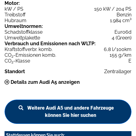
Motor:
kW / PS
150 kW / 204 PS
Treibstoff
Benzin
Hubraum
1.984 cm³
Umweltnormen:
Schadstoffklasse
Euro6d
Umweltplakette
4 (Green)
Verbrauch und Emissionen nach WLTP:
Kraftstoffverbr. komb.
6,8 l/100km
CO
-Emissionen komb.
155 g/km
2
CO
-Klasse
E
2
Standort
Zentrallager
Details zum Audi A5 anzeigen
Weitere Audi A5 und andere Fahrzeuge
können Sie hier suchen
Stattdessen können Sie auch: