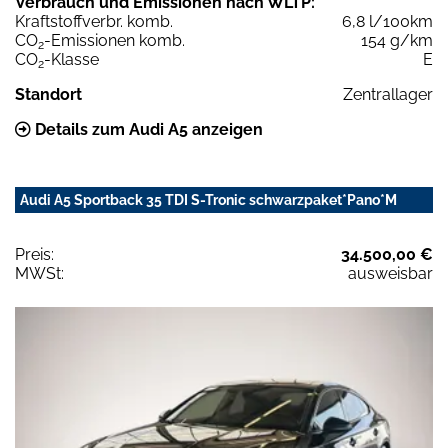
Verbrauch und Emissionen nach WLTP:
Kraftstoffverbr. komb.
6,8 l/100km
CO
-Emissionen komb.
154 g/km
2
CO
-Klasse
E
2
Standort
Zentrallager
Details zum Audi A5 anzeigen
Audi A5 Sportback 35 TDI S-Tronic schwarzpaket*Pano*M
Preis:
34.500,00 €
MWSt:
ausweisbar