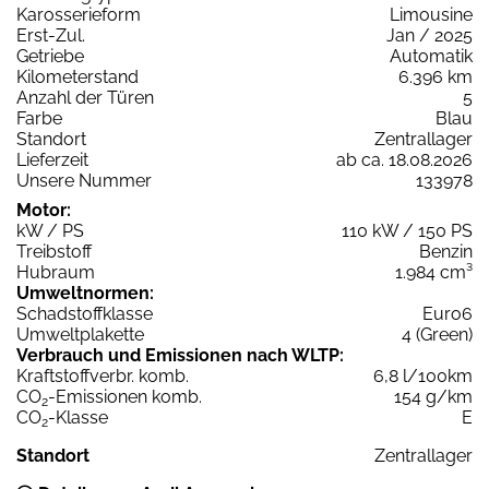
Karosserieform
Limousine
Erst-Zul.
Jan / 2025
Getriebe
Automatik
Kilometerstand
6.396 km
Anzahl der Türen
5
Farbe
Blau
Standort
Zentrallager
Lieferzeit
ab ca. 18.08.2026
Unsere Nummer
133978
Motor:
kW / PS
110 kW / 150 PS
Treibstoff
Benzin
Hubraum
1.984 cm³
Umweltnormen:
Schadstoffklasse
Euro6
Umweltplakette
4 (Green)
Verbrauch und Emissionen nach WLTP:
Kraftstoffverbr. komb.
6,8 l/100km
CO
-Emissionen komb.
154 g/km
2
CO
-Klasse
E
2
Standort
Zentrallager