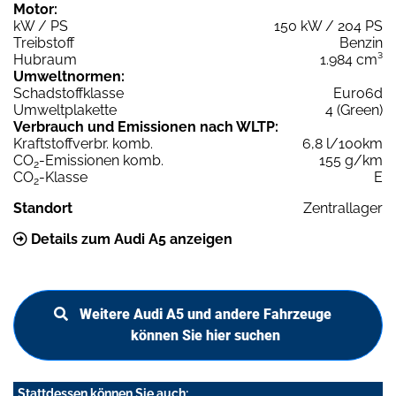
Motor:
kW / PS
150 kW / 204 PS
Treibstoff
Benzin
Hubraum
1.984 cm³
Umweltnormen:
Schadstoffklasse
Euro6d
Umweltplakette
4 (Green)
Verbrauch und Emissionen nach WLTP:
Kraftstoffverbr. komb.
6,8 l/100km
CO
-Emissionen komb.
155 g/km
2
CO
-Klasse
E
2
Standort
Zentrallager
Details zum Audi A5 anzeigen
Weitere Audi A5 und andere Fahrzeuge
können Sie hier suchen
Stattdessen können Sie auch: