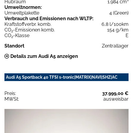
Hubraum
1.984 cm³
Umweltnormen:
Umweltplakette
4 (Green)
Verbrauch und Emissionen nach WLTP:
Kraftstoffverbr. komb.
6,8 l/100km
CO
-Emissionen komb.
154 g/km
2
CO
-Klasse
E
2
Standort
Zentrallager
Details zum Audi A5 anzeigen
Audi A5 Sportback 40 TFSI s-tronic|MATRIX|NAVI|SHZ|AC
Preis:
37.999,00 €
MWSt:
ausweisbar