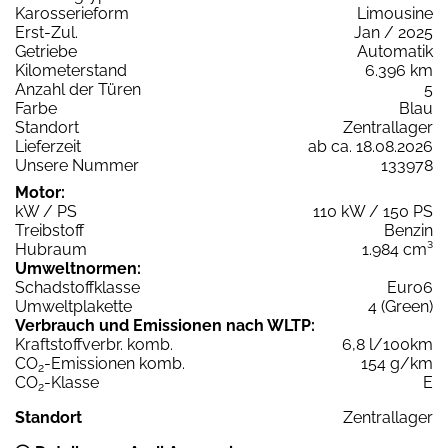
Karosserieform
Limousine
Erst-Zul.
Jan / 2025
Getriebe
Automatik
Kilometerstand
6.396 km
Anzahl der Türen
5
Farbe
Blau
Standort
Zentrallager
Lieferzeit
ab ca. 18.08.2026
Unsere Nummer
133978
Motor:
kW / PS
110 kW / 150 PS
Treibstoff
Benzin
Hubraum
1.984 cm³
Umweltnormen:
Schadstoffklasse
Euro6
Umweltplakette
4 (Green)
Verbrauch und Emissionen nach WLTP:
Kraftstoffverbr. komb.
6,8 l/100km
CO
-Emissionen komb.
154 g/km
2
CO
-Klasse
E
2
Standort
Zentrallager