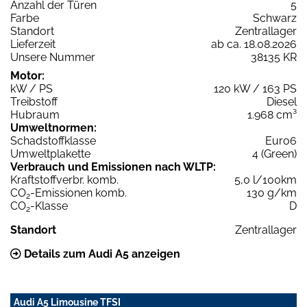
Anzahl der Türen
5
Farbe
Schwarz
Standort
Zentrallager
Lieferzeit
ab ca. 18.08.2026
Unsere Nummer
38135 KR
Motor:
kW / PS
120 kW / 163 PS
Treibstoff
Diesel
Hubraum
1.968 cm³
Umweltnormen:
Schadstoffklasse
Euro6
Umweltplakette
4 (Green)
Verbrauch und Emissionen nach WLTP:
Kraftstoffverbr. komb.
5,0 l/100km
CO
-Emissionen komb.
130 g/km
2
CO
-Klasse
D
2
Standort
Zentrallager
Details zum Audi A5 anzeigen
Audi A5 Limousine TFSI