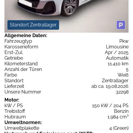
Standort Zentrallager
Allgemeine Daten:
Fahrzeugtyp
Pkw
Karosserieform
Limousine
Erst-Zul.
Apr / 2025
Getriebe
Automatik
Kilometerstand
11.410 km
Anzahl der Türen
5
Farbe
Weiß
Standort
Zentrallager
Lieferzeit
ab ca. 19.08.2026
Unsere Nummer
32298
Motor:
kW / PS
150 kW / 204 PS
Treibstoff
Benzin
Hubraum
1.984 cm³
Umweltnormen:
Umweltplakette
4 (Green)