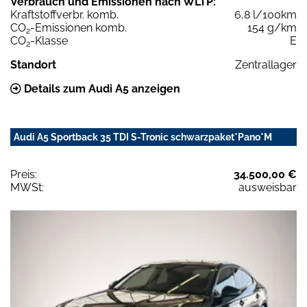
Verbrauch und Emissionen nach WLTP:
Kraftstoffverbr. komb.
6,8 l/100km
CO
-Emissionen komb.
154 g/km
2
CO
-Klasse
E
2
Standort
Zentrallager
Details zum Audi A5 anzeigen
Audi A5 Sportback 35 TDI S-Tronic schwarzpaket*Pano*M
Preis:
34.500,00 €
MWSt:
ausweisbar