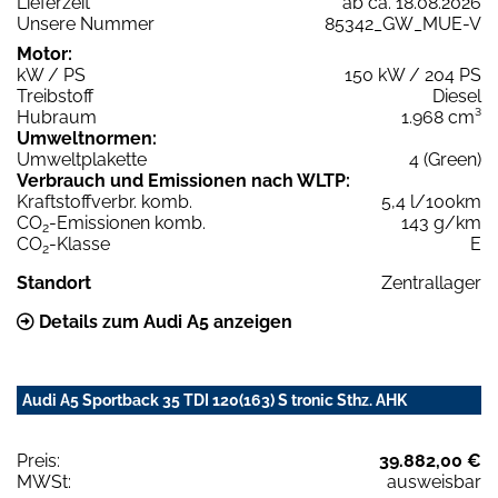
Lieferzeit
ab ca. 18.08.2026
Unsere Nummer
85342_GW_MUE-V
Motor:
kW / PS
150 kW / 204 PS
Treibstoff
Diesel
Hubraum
1.968 cm³
Umweltnormen:
Umweltplakette
4 (Green)
Verbrauch und Emissionen nach WLTP:
Kraftstoffverbr. komb.
5,4 l/100km
CO
-Emissionen komb.
143 g/km
2
CO
-Klasse
E
2
Standort
Zentrallager
Details zum Audi A5 anzeigen
Audi A5 Sportback 35 TDI 120(163) S tronic Sthz. AHK
Preis:
39.882,00 €
MWSt:
ausweisbar