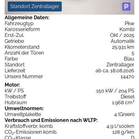
Standort Zentrallager
Allgemeine Daten:
Fahrzeugtyp
Pkw
Karosserieform
Kombi
Erst-Zul.
Okt / 2025
Getriebe
Automatik
Kilometerstand
25.931 km
Anzahl der Türen
5
Farbe
Blau
Standort
Zentrallager
Lieferzeit
ab ca. 18.08.2026
Unsere Nummer
14470
Motor:
kW / PS
150 kW / 204 PS
Treibstoff
Diesel
Hubraum
1.968 cm³
Umweltnormen:
Umweltplakette
4 (Green)
Verbrauch und Emissionen nach WLTP:
Kraftstoffverbr. komb.
4,9 l/100km
CO
-Emissionen komb.
128 g/km
2
CO
-Klasse
D