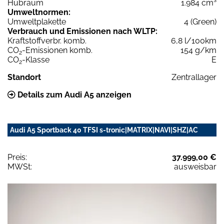
Hubraum
1.984 cm³
Umweltnormen:
Umweltplakette
4 (Green)
Verbrauch und Emissionen nach WLTP:
Kraftstoffverbr. komb.
6,8 l/100km
CO
-Emissionen komb.
154 g/km
2
CO
-Klasse
E
2
Standort
Zentrallager
Details zum Audi A5 anzeigen
Audi A5 Sportback 40 TFSI s-tronic|MATRIX|NAVI|SHZ|AC
Preis:
37.999,00 €
MWSt:
ausweisbar