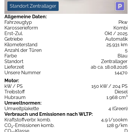
Standort Zentrallager
Allgemeine Daten:
Fahrzeugtyp
Pkw
Karosserieform
Kombi
Erst-Zul.
Okt / 2025
Getriebe
Automatik
Kilometerstand
25.931 km
Anzahl der Türen
5
Farbe
Blau
Standort
Zentrallager
Lieferzeit
ab ca. 18.08.2026
Unsere Nummer
14470
Motor:
kW / PS
150 kW / 204 PS
Treibstoff
Diesel
Hubraum
1.968 cm³
Umweltnormen:
Umweltplakette
4 (Green)
Verbrauch und Emissionen nach WLTP:
Kraftstoffverbr. komb.
4,9 l/100km
CO
-Emissionen komb.
128 g/km
2
CO
-Klasse
D