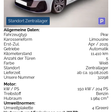
Standort Zentrallager
Allgemeine Daten:
Fahrzeugtyp
Pkw
Karosserieform
Limousine
Erst-Zul.
Apr / 2025
Getriebe
Automatik
Kilometerstand
11.410 km
Anzahl der Türen
5
Farbe
Weiß
Standort
Zentrallager
Lieferzeit
ab ca. 19.08.2026
Unsere Nummer
32298
Motor:
kW / PS
150 kW / 204 PS
Treibstoff
Benzin
Hubraum
1.984 cm³
Umweltnormen:
Umweltplakette
4 (Green)