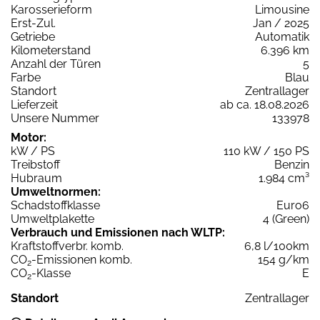
Karosserieform
Limousine
Erst-Zul.
Jan / 2025
Getriebe
Automatik
Kilometerstand
6.396 km
Anzahl der Türen
5
Farbe
Blau
Standort
Zentrallager
Lieferzeit
ab ca. 18.08.2026
Unsere Nummer
133978
Motor:
kW / PS
110 kW / 150 PS
Treibstoff
Benzin
Hubraum
1.984 cm³
Umweltnormen:
Schadstoffklasse
Euro6
Umweltplakette
4 (Green)
Verbrauch und Emissionen nach WLTP:
Kraftstoffverbr. komb.
6,8 l/100km
CO
-Emissionen komb.
154 g/km
2
CO
-Klasse
E
2
Standort
Zentrallager