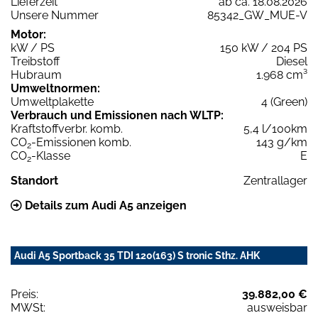
Lieferzeit
ab ca. 18.08.2026
Unsere Nummer
85342_GW_MUE-V
Motor:
kW / PS
150 kW / 204 PS
Treibstoff
Diesel
Hubraum
1.968 cm³
Umweltnormen:
Umweltplakette
4 (Green)
Verbrauch und Emissionen nach WLTP:
Kraftstoffverbr. komb.
5,4 l/100km
CO
-Emissionen komb.
143 g/km
2
CO
-Klasse
E
2
Standort
Zentrallager
Details zum Audi A5 anzeigen
Audi A5 Sportback 35 TDI 120(163) S tronic Sthz. AHK
Preis:
39.882,00 €
MWSt:
ausweisbar