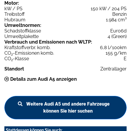
Motor:
kW / PS
150 kW / 204 PS
Treibstoff
Benzin
Hubraum
1.984 cm³
Umweltnormen:
Schadstoffklasse
Euro6d
Umweltplakette
4 (Green)
Verbrauch und Emissionen nach WLTP:
Kraftstoffverbr. komb.
6,8 l/100km
CO
-Emissionen komb.
155 g/km
2
CO
-Klasse
E
2
Standort
Zentrallager
Details zum Audi A5 anzeigen
Weitere Audi A5 und andere Fahrzeuge
können Sie hier suchen
Stattdessen können Sie auch: