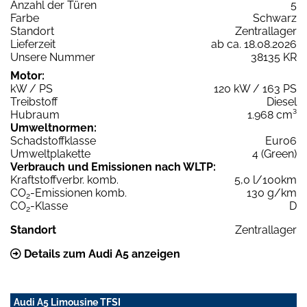
Anzahl der Türen
5
Farbe
Schwarz
Standort
Zentrallager
Lieferzeit
ab ca. 18.08.2026
Unsere Nummer
38135 KR
Motor:
kW / PS
120 kW / 163 PS
Treibstoff
Diesel
Hubraum
1.968 cm³
Umweltnormen:
Schadstoffklasse
Euro6
Umweltplakette
4 (Green)
Verbrauch und Emissionen nach WLTP:
Kraftstoffverbr. komb.
5,0 l/100km
CO
-Emissionen komb.
130 g/km
2
CO
-Klasse
D
2
Standort
Zentrallager
Details zum Audi A5 anzeigen
Audi A5 Limousine TFSI