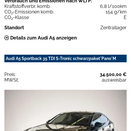
Verbrauch und Emissionen nach WLTP:
Kraftstoffverbr. komb.
6,8 l/100km
CO
-Emissionen komb.
154 g/km
2
CO
-Klasse
E
2
Standort
Zentrallager
Details zum Audi A5 anzeigen
Audi A5 Sportback 35 TDI S-Tronic schwarzpaket*Pano*M
Preis:
34.500,00 €
MWSt:
ausweisbar