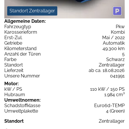
Standort Zentrallager
Allgemeine Daten:
Fahrzeugtyp
Pkw
Karosserieform
Kombi
Erst-Zul.
Mai / 2022
Getriebe
Automatik
Kilometerstand
49.300 km
Anzahl der Türen
5
Farbe
Schwarz
Standort
Zentrallager
Lieferzeit
ab ca. 18.08.2026
Unsere Nummer
041991
Motor:
kW / PS
110 kW / 150 PS
Hubraum
1.984 cm³
Umweltnormen:
Schadstoffklasse
Euro6d-TEMP
Umweltplakette
4 (Green)
Standort
Zentrallager