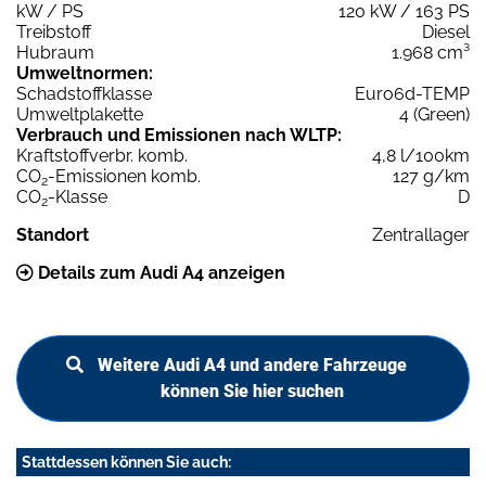
kW / PS
120 kW / 163 PS
Treibstoff
Diesel
Hubraum
1.968 cm³
Umweltnormen:
Schadstoffklasse
Euro6d-TEMP
Umweltplakette
4 (Green)
Verbrauch und Emissionen nach WLTP:
Kraftstoffverbr. komb.
4,8 l/100km
CO
-Emissionen komb.
127 g/km
2
CO
-Klasse
D
2
Standort
Zentrallager
Details zum Audi A4 anzeigen
Weitere Audi A4 und andere Fahrzeuge
können Sie hier suchen
Stattdessen können Sie auch: