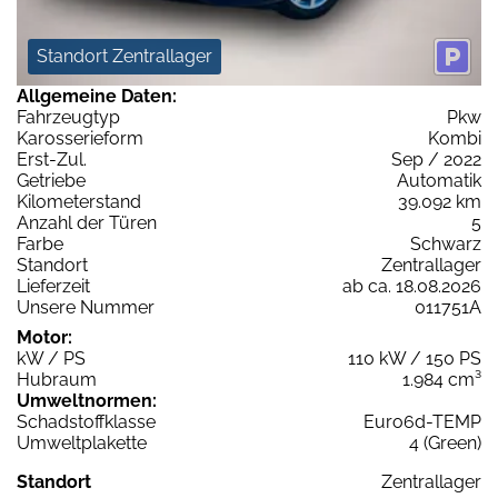
Standort Zentrallager
Allgemeine Daten:
Fahrzeugtyp
Pkw
Karosserieform
Kombi
Erst-Zul.
Sep / 2022
Getriebe
Automatik
Kilometerstand
39.092 km
Anzahl der Türen
5
Farbe
Schwarz
Standort
Zentrallager
Lieferzeit
ab ca. 18.08.2026
Unsere Nummer
011751A
Motor:
kW / PS
110 kW / 150 PS
Hubraum
1.984 cm³
Umweltnormen:
Schadstoffklasse
Euro6d-TEMP
Umweltplakette
4 (Green)
Standort
Zentrallager