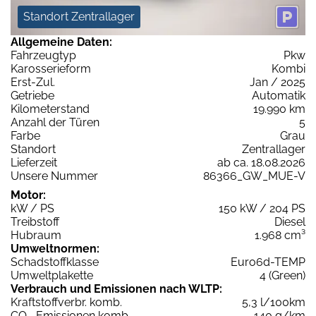
Standort Zentrallager
Allgemeine Daten:
Fahrzeugtyp
Pkw
Karosserieform
Kombi
Erst-Zul.
Jan / 2025
Getriebe
Automatik
Kilometerstand
19.990 km
Anzahl der Türen
5
Farbe
Grau
Standort
Zentrallager
Lieferzeit
ab ca. 18.08.2026
Unsere Nummer
86366_GW_MUE-V
Motor:
kW / PS
150 kW / 204 PS
Treibstoff
Diesel
Hubraum
1.968 cm³
Umweltnormen:
Schadstoffklasse
Euro6d-TEMP
Umweltplakette
4 (Green)
Verbrauch und Emissionen nach WLTP:
Kraftstoffverbr. komb.
5,3 l/100km
CO
-Emissionen komb.
140 g/km