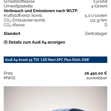
Schadstoffklasse
Euro6d
Umweltplakette
4 (Green)
Verbrauch und Emissionen nach WLTP:
Kraftstoffverbr. komb.
5,0 l/100km
CO
-Emissionen komb.
131 g/km
2
CO
-Klasse
D
2
Standort
Zentrallager
Details zum Audi A4 anzeigen
Audi A4 Avant 35 TDI *LED Navi APC Plus Sitzh. DAB*
Preis:
26.450,00 €
MWSt:
ausweisbar