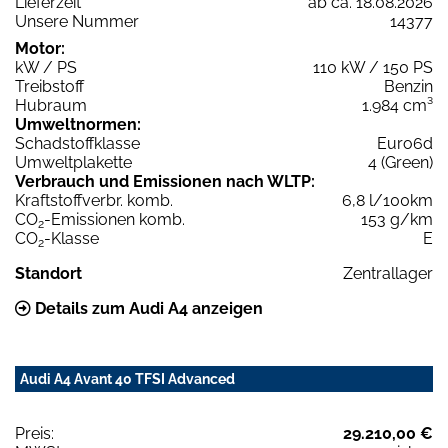
Lieferzeit
ab ca. 18.08.2026
Unsere Nummer
14377
Motor:
kW / PS
110 kW / 150 PS
Treibstoff
Benzin
Hubraum
1.984 cm³
Umweltnormen:
Schadstoffklasse
Euro6d
Umweltplakette
4 (Green)
Verbrauch und Emissionen nach WLTP:
Kraftstoffverbr. komb.
6,8 l/100km
CO
-Emissionen komb.
153 g/km
2
CO
-Klasse
E
2
Standort
Zentrallager
Details zum Audi A4 anzeigen
Audi A4 Avant 40 TFSI Advanced
Preis:
29.210,00 €