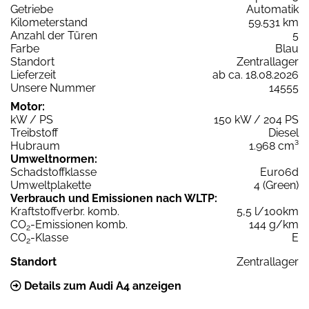
Getriebe
Automatik
Kilometerstand
59.531 km
Anzahl der Türen
5
Farbe
Blau
Standort
Zentrallager
Lieferzeit
ab ca. 18.08.2026
Unsere Nummer
14555
Motor:
kW / PS
150 kW / 204 PS
Treibstoff
Diesel
Hubraum
1.968 cm³
Umweltnormen:
Schadstoffklasse
Euro6d
Umweltplakette
4 (Green)
Verbrauch und Emissionen nach WLTP:
Kraftstoffverbr. komb.
5,5 l/100km
CO
-Emissionen komb.
144 g/km
2
CO
-Klasse
E
2
Standort
Zentrallager
Details zum Audi A4 anzeigen