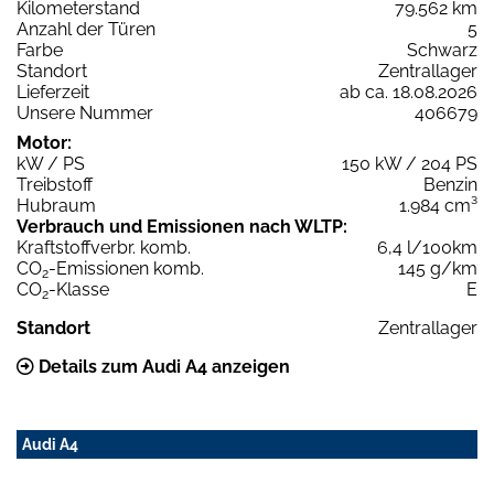
Kilometerstand
79.562 km
Anzahl der Türen
5
Farbe
Schwarz
Standort
Zentrallager
Lieferzeit
ab ca. 18.08.2026
Unsere Nummer
406679
Motor:
kW / PS
150 kW / 204 PS
Treibstoff
Benzin
Hubraum
1.984 cm³
Verbrauch und Emissionen nach WLTP:
Kraftstoffverbr. komb.
6,4 l/100km
CO
-Emissionen komb.
145 g/km
2
CO
-Klasse
E
2
Standort
Zentrallager
Details zum Audi A4 anzeigen
Audi A4