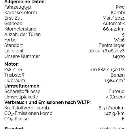
Allgemeine Daten:
Fahrzeugtyp
Pkw
Karosserieform
Kombi
Erst-Zul.
Mai / 2021
Getriebe
Automatik
Kilometerstand
66.451 km
Anzahl der Türen
5
Farbe
Weiß
Standort
Zentrallager
Lieferzeit
ab ca. 18.08.2026
Unsere Nummer
14929
Motor:
kW / PS
110 kW / 150 PS
Treibstoff
Benzin
Hubraum
1.984 cm³
Umweltnormen:
Schadstoffklasse
Euro6d
Umweltplakette
4 (Green)
Verbrauch und Emissionen nach WLTP:
Kraftstoffverbr. komb.
6,5 l/100km
CO
-Emissionen komb.
147 g/km
2
CO
-Klasse
E
2
Standort
Zentrallager