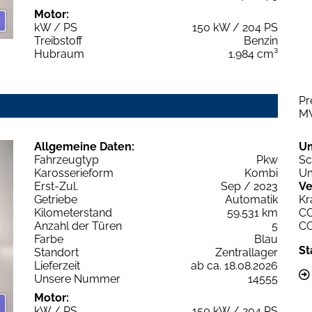
Motor:
kW / PS
150 kW / 204 PS
Treibstoff
Benzin
Hubraum
1.984 cm³
Pr
M
Allgemeine Daten:
U
Fahrzeugtyp
Pkw
Sc
Karosserieform
Kombi
Um
Erst-Zul.
Sep / 2023
Ve
Getriebe
Automatik
Kr
Kilometerstand
59.531 km
C
Anzahl der Türen
5
C
Farbe
Blau
St
Standort
Zentrallager
Lieferzeit
ab ca. 18.08.2026
Unsere Nummer
14555
Motor:
kW / PS
150 kW / 204 PS