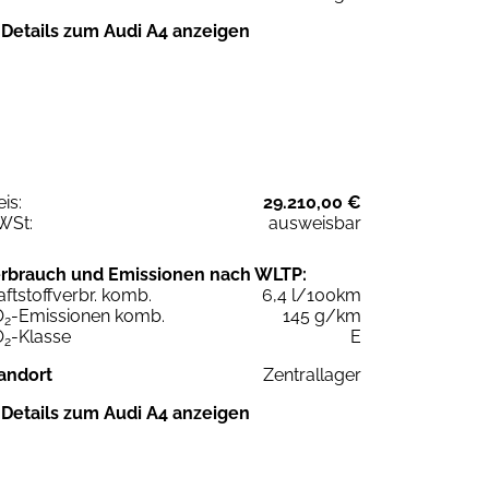
Details zum Audi A4 anzeigen
eis:
29.210,00 €
WSt:
ausweisbar
rbrauch und Emissionen nach WLTP:
aftstoffverbr. komb.
6,4 l/100km
O
-Emissionen komb.
145 g/km
2
O
-Klasse
E
2
andort
Zentrallager
Details zum Audi A4 anzeigen