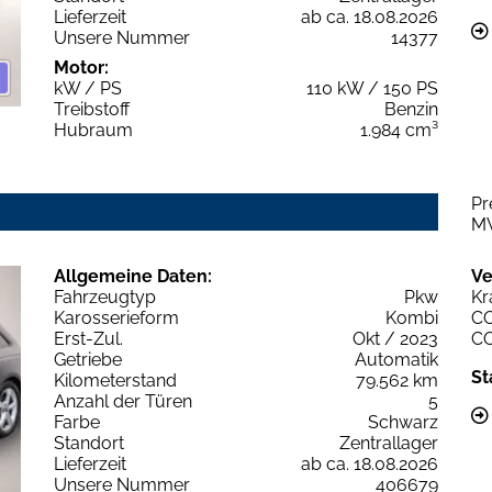
Lieferzeit
ab ca. 18.08.2026
Unsere Nummer
14377
Motor:
kW / PS
110 kW / 150 PS
Treibstoff
Benzin
Hubraum
1.984 cm³
Pr
M
Allgemeine Daten:
Ve
Fahrzeugtyp
Pkw
Kr
Karosserieform
Kombi
C
Erst-Zul.
Okt / 2023
C
Getriebe
Automatik
St
Kilometerstand
79.562 km
Anzahl der Türen
5
Farbe
Schwarz
Standort
Zentrallager
Lieferzeit
ab ca. 18.08.2026
Unsere Nummer
406679