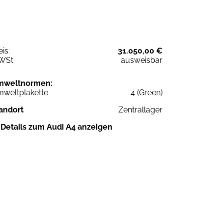
eis:
31.050,00 €
WSt:
ausweisbar
mweltnormen:
weltplakette
4 (Green)
andort
Zentrallager
Details zum Audi A4 anzeigen