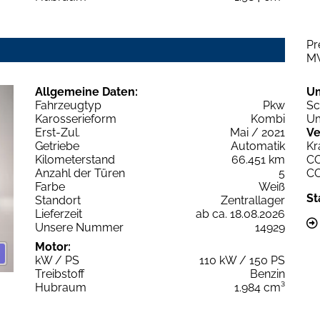
Pr
M
Allgemeine Daten:
U
Fahrzeugtyp
Pkw
Sc
Karosserieform
Kombi
Um
Erst-Zul.
Mai / 2021
Ve
Getriebe
Automatik
Kr
Kilometerstand
66.451 km
C
Anzahl der Türen
5
C
Farbe
Weiß
St
Standort
Zentrallager
Lieferzeit
ab ca. 18.08.2026
Unsere Nummer
14929
Motor:
kW / PS
110 kW / 150 PS
Treibstoff
Benzin
Hubraum
1.984 cm³