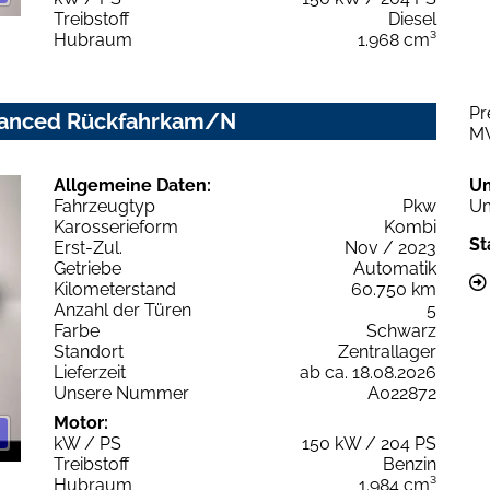
Treibstoff
Diesel
Hubraum
1.968 cm³
Pr
advanced Rückfahrkam/N
M
Allgemeine Daten:
U
Fahrzeugtyp
Pkw
Um
Karosserieform
Kombi
St
Erst-Zul.
Nov / 2023
Getriebe
Automatik
Kilometerstand
60.750 km
Anzahl der Türen
5
Farbe
Schwarz
Standort
Zentrallager
Lieferzeit
ab ca. 18.08.2026
Unsere Nummer
A022872
Motor:
kW / PS
150 kW / 204 PS
Treibstoff
Benzin
Hubraum
1.984 cm³