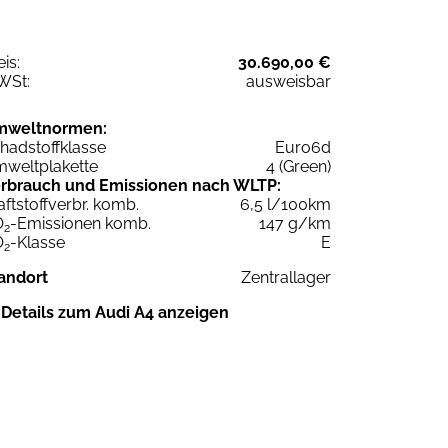
eis:
30.690,00 €
WSt:
ausweisbar
mweltnormen:
hadstoffklasse
Euro6d
weltplakette
4 (Green)
rbrauch und Emissionen nach WLTP:
aftstoffverbr. komb.
6,5 l/100km
O
-Emissionen komb.
147 g/km
2
O
-Klasse
E
2
andort
Zentrallager
Details zum Audi A4 anzeigen