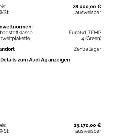
eis:
28.000,00 €
WSt:
ausweisbar
mweltnormen:
hadstoffklasse
Euro6d-TEMP
weltplakette
4 (Green)
andort
Zentrallager
Details zum Audi A4 anzeigen
eis:
23.170,00 €
WSt:
ausweisbar