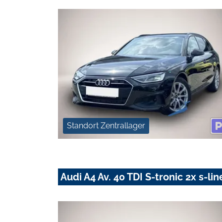
Standort Zentrallager
Audi A4 Av. 40 TDI S-tronic 2x s-