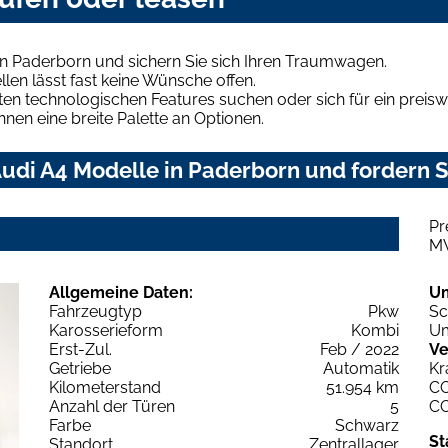
in Paderborn und sichern Sie sich Ihren Traumwagen.
len lässt fast keine Wünsche offen.
en technologischen Features suchen oder sich für ein preiswe
hnen eine breite Palette an Optionen.
udi A4 Modelle in Paderborn und fordern S
Pr
M
Allgemeine Daten:
U
Fahrzeugtyp
Pkw
Sc
Karosserieform
Kombi
Um
Erst-Zul.
Feb / 2022
Ve
Getriebe
Automatik
Kr
Kilometerstand
51.954 km
C
Anzahl der Türen
5
C
Farbe
Schwarz
St
Standort
Zentrallager