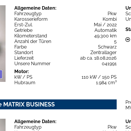
Allgemeine Daten:
U
Fahrzeugtyp
Pkw
Sc
Karosserieform
Kombi
Um
Erst-Zul.
Mai / 2022
St
Getriebe
Automatik
Kilometerstand
49.300 km
Anzahl der Türen
5
Farbe
Schwarz
Standort
Zentrallager
Lieferzeit
ab ca. 18.08.2026
Unsere Nummer
041991
Motor:
kW / PS
110 kW / 150 PS
Hubraum
1.984 cm³
Pr
line MATRIX BUSINESS
M
Allgemeine Daten:
U
Fahrzeugtyp
Pkw
Sc