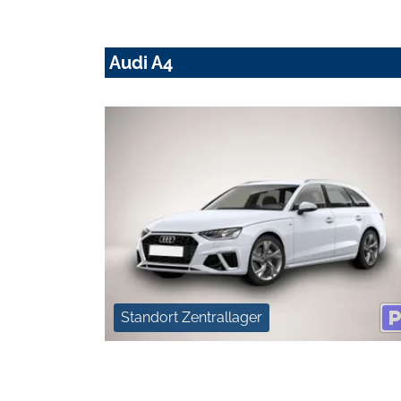
Audi A4
Standort Zentrallager