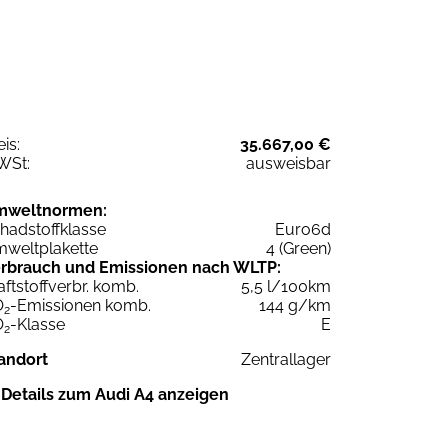
eis:
35.667,00 €
WSt:
ausweisbar
mweltnormen:
hadstoffklasse
Euro6d
weltplakette
4 (Green)
rbrauch und Emissionen nach WLTP:
aftstoffverbr. komb.
5,5 l/100km
O
-Emissionen komb.
144 g/km
2
O
-Klasse
E
2
andort
Zentrallager
Details zum Audi A4 anzeigen