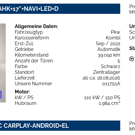
Pr
c AHK+17"+NAVI+LED+D
M
Allgemeine Daten:
U
Fahrzeugtyp
Pkw
Sc
Karosserieform
Kombi
Um
Erst-Zul.
Sep / 2022
St
Getriebe
Automatik
Kilometerstand
39.092 km
Anzahl der Türen
5
Farbe
Schwarz
Standort
Zentrallager
Lieferzeit
ab ca. 18.08.2026
Unsere Nummer
011751A
Motor:
kW / PS
110 kW / 150 PS
Hubraum
1.984 cm³
Pr
NIC CARPLAY-ANDROID+EL
M