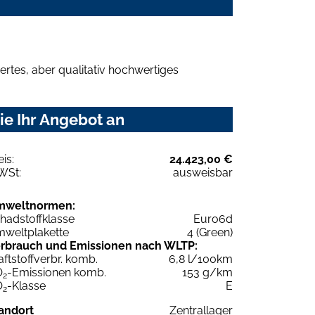
rtes, aber qualitativ hochwertiges
ie Ihr Angebot an
eis:
24.423,00 €
WSt:
ausweisbar
mweltnormen:
hadstoffklasse
Euro6d
weltplakette
4 (Green)
rbrauch und Emissionen nach WLTP:
aftstoffverbr. komb.
6,8 l/100km
O
-Emissionen komb.
153 g/km
2
O
-Klasse
E
2
andort
Zentrallager