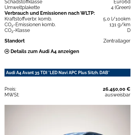
Schadstoffklasse
Euro6d
Umweltplakette
4 (Green)
Verbrauch und Emissionen nach WLTP:
Kraftstoffverbr. komb.
5,0 l/100km
CO
-Emissionen komb.
131 g/km
2
CO
-Klasse
D
2
Standort
Zentrallager
Details zum Audi A4 anzeigen
Audi A4 Avant 35 TDI *LED Navi APC Plus Sitzh. DAB*
Preis:
26.450,00 €
MWSt:
ausweisbar