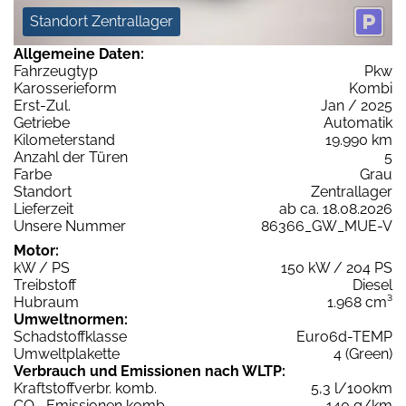
Standort Zentrallager
Allgemeine Daten:
Fahrzeugtyp
Pkw
Karosserieform
Kombi
Erst-Zul.
Jan / 2025
Getriebe
Automatik
Kilometerstand
19.990 km
Anzahl der Türen
5
Farbe
Grau
Standort
Zentrallager
Lieferzeit
ab ca. 18.08.2026
Unsere Nummer
86366_GW_MUE-V
Motor:
kW / PS
150 kW / 204 PS
Treibstoff
Diesel
Hubraum
1.968 cm³
Umweltnormen:
Schadstoffklasse
Euro6d-TEMP
Umweltplakette
4 (Green)
Verbrauch und Emissionen nach WLTP:
Kraftstoffverbr. komb.
5,3 l/100km
CO
-Emissionen komb.
140 g/km