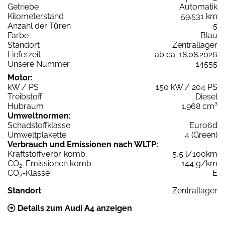
Getriebe
Automatik
Kilometerstand
59.531 km
Anzahl der Türen
5
Farbe
Blau
Standort
Zentrallager
Lieferzeit
ab ca. 18.08.2026
Unsere Nummer
14555
Motor:
kW / PS
150 kW / 204 PS
Treibstoff
Diesel
Hubraum
1.968 cm³
Umweltnormen:
Schadstoffklasse
Euro6d
Umweltplakette
4 (Green)
Verbrauch und Emissionen nach WLTP:
Kraftstoffverbr. komb.
5,5 l/100km
CO
-Emissionen komb.
144 g/km
2
CO
-Klasse
E
2
Standort
Zentrallager
Details zum Audi A4 anzeigen