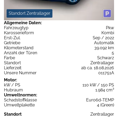
Standort Zentrallager
Allgemeine Daten:
Fahrzeugtyp
Pkw
Karosserieform
Kombi
Erst-Zul.
Sep / 2022
Getriebe
Automatik
Kilometerstand
39.092 km
Anzahl der Türen
5
Farbe
Schwarz
Standort
Zentrallager
Lieferzeit
ab ca. 18.08.2026
Unsere Nummer
011751A
Motor:
kW / PS
110 kW / 150 PS
Hubraum
1.984 cm³
Umweltnormen:
Schadstoffklasse
Euro6d-TEMP
Umweltplakette
4 (Green)
Standort
Zentrallager