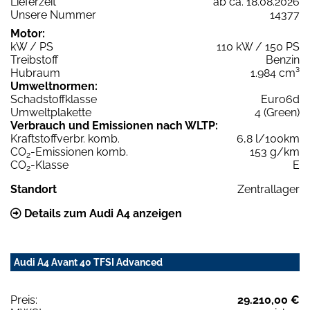
Lieferzeit
ab ca. 18.08.2026
Unsere Nummer
14377
Motor:
kW / PS
110 kW / 150 PS
Treibstoff
Benzin
Hubraum
1.984 cm³
Umweltnormen:
Schadstoffklasse
Euro6d
Umweltplakette
4 (Green)
Verbrauch und Emissionen nach WLTP:
Kraftstoffverbr. komb.
6,8 l/100km
CO
-Emissionen komb.
153 g/km
2
CO
-Klasse
E
2
Standort
Zentrallager
Details zum Audi A4 anzeigen
Audi A4 Avant 40 TFSI Advanced
Preis:
29.210,00 €