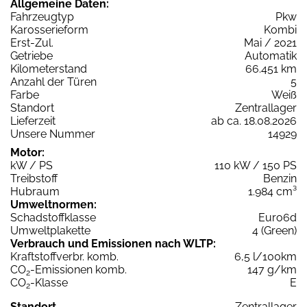
Allgemeine Daten:
Fahrzeugtyp
Pkw
Karosserieform
Kombi
Erst-Zul.
Mai / 2021
Getriebe
Automatik
Kilometerstand
66.451 km
Anzahl der Türen
5
Farbe
Weiß
Standort
Zentrallager
Lieferzeit
ab ca. 18.08.2026
Unsere Nummer
14929
Motor:
kW / PS
110 kW / 150 PS
Treibstoff
Benzin
Hubraum
1.984 cm³
Umweltnormen:
Schadstoffklasse
Euro6d
Umweltplakette
4 (Green)
Verbrauch und Emissionen nach WLTP:
Kraftstoffverbr. komb.
6,5 l/100km
CO
-Emissionen komb.
147 g/km
2
CO
-Klasse
E
2
Standort
Zentrallager