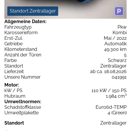
Standort Zentrallager
Allgemeine Daten:
Fahrzeugtyp
Pkw
Karosserieform
Kombi
Erst-Zul.
Mai / 2022
Getriebe
Automatik
Kilometerstand
49.300 km
Anzahl der Türen
5
Farbe
Schwarz
Standort
Zentrallager
Lieferzeit
ab ca. 18.08.2026
Unsere Nummer
041991
Motor:
kW / PS
110 kW / 150 PS
Hubraum
1.984 cm³
Umweltnormen:
Schadstoffklasse
Euro6d-TEMP
Umweltplakette
4 (Green)
Standort
Zentrallager