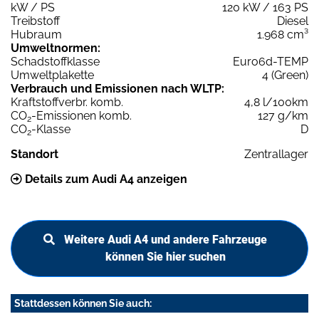
kW / PS
120 kW / 163 PS
Treibstoff
Diesel
Hubraum
1.968 cm³
Umweltnormen:
Schadstoffklasse
Euro6d-TEMP
Umweltplakette
4 (Green)
Verbrauch und Emissionen nach WLTP:
Kraftstoffverbr. komb.
4,8 l/100km
CO
-Emissionen komb.
127 g/km
2
CO
-Klasse
D
2
Standort
Zentrallager
Details zum Audi A4 anzeigen
Weitere Audi A4 und andere Fahrzeuge
können Sie hier suchen
Stattdessen können Sie auch: