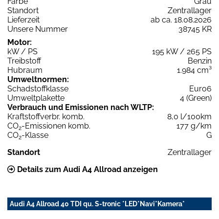
Farbe
Grau
Standort
Zentrallager
Lieferzeit
ab ca. 18.08.2026
Unsere Nummer
38745 KR
Motor:
kW / PS
195 kW / 265 PS
Treibstoff
Benzin
Hubraum
1.984 cm³
Umweltnormen:
Schadstoffklasse
Euro6
Umweltplakette
4 (Green)
Verbrauch und Emissionen nach WLTP:
Kraftstoffverbr. komb.
8,0 l/100km
CO
-Emissionen komb.
177 g/km
2
CO
-Klasse
G
2
Standort
Zentrallager
Details zum Audi A4 Allroad anzeigen
Audi A4 Allroad 40 TDI qu. S-tronic *LED*Navi*Kamera*