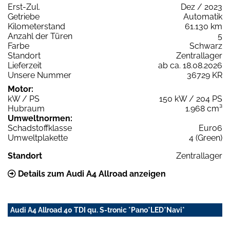
Erst-Zul.
Dez / 2023
Getriebe
Automatik
Kilometerstand
61.130 km
Anzahl der Türen
5
Farbe
Schwarz
Standort
Zentrallager
Lieferzeit
ab ca. 18.08.2026
Unsere Nummer
36729 KR
Motor:
kW / PS
150 kW / 204 PS
Hubraum
1.968 cm³
Umweltnormen:
Schadstoffklasse
Euro6
Umweltplakette
4 (Green)
Standort
Zentrallager
Details zum Audi A4 Allroad anzeigen
Audi A4 Allroad 40 TDI qu. S-tronic *Pano*LED*Navi*