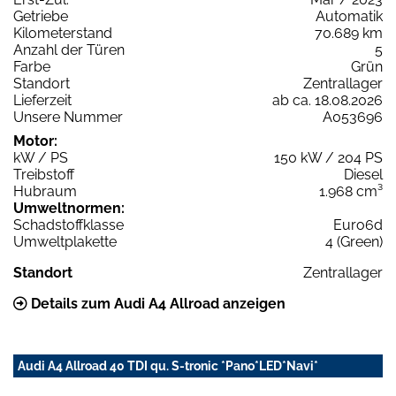
Getriebe
Automatik
Kilometerstand
70.689 km
Anzahl der Türen
5
Farbe
Grün
Standort
Zentrallager
Lieferzeit
ab ca. 18.08.2026
Unsere Nummer
A053696
Motor:
kW / PS
150 kW / 204 PS
Treibstoff
Diesel
Hubraum
1.968 cm³
Umweltnormen:
Schadstoffklasse
Euro6d
Umweltplakette
4 (Green)
Standort
Zentrallager
Details zum Audi A4 Allroad anzeigen
Audi A4 Allroad 40 TDI qu. S-tronic *Pano*LED*Navi*