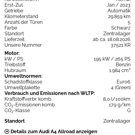
Erst-Zul.
Jan / 2023
Getriebe
Automatik
Kilometerstand
29.859 km
Anzahl der Türen
5
Farbe
Schwarz
Standort
Zentrallager
Lieferzeit
ab ca. 18.08.2026
Unsere Nummer
37521 KR
Motor:
kW / PS
195 kW / 265 PS
Treibstoff
Benzin
Hubraum
1.984 cm³
Umweltnormen:
Schadstoffklasse
Euro6
Umweltplakette
4 (Green)
Verbrauch und Emissionen nach WLTP:
Kraftstoffverbr. komb.
8,0 l/100km
CO
-Emissionen komb.
179 g/km
2
CO
-Klasse
G
2
Standort
Zentrallager
Details zum Audi A4 Allroad anzeigen