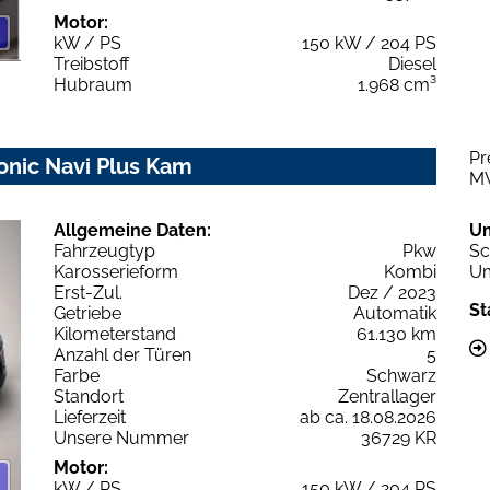
Motor:
kW / PS
150 kW / 204 PS
Treibstoff
Diesel
Hubraum
1.968 cm³
Pr
ronic Navi Plus Kam
M
Allgemeine Daten:
U
Fahrzeugtyp
Pkw
Sc
Karosserieform
Kombi
Um
Erst-Zul.
Dez / 2023
St
Getriebe
Automatik
Kilometerstand
61.130 km
Anzahl der Türen
5
Farbe
Schwarz
Standort
Zentrallager
Lieferzeit
ab ca. 18.08.2026
Unsere Nummer
36729 KR
Motor:
kW / PS
150 kW / 204 PS