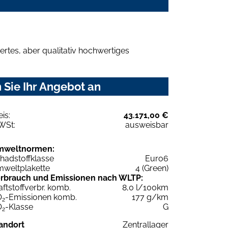
rtes, aber qualitativ hochwertiges
 Sie Ihr Angebot an
eis:
43.171,00 €
WSt:
ausweisbar
mweltnormen:
hadstoffklasse
Euro6
weltplakette
4 (Green)
rbrauch und Emissionen nach WLTP:
aftstoffverbr. komb.
8,0 l/100km
O
-Emissionen komb.
177 g/km
2
O
-Klasse
G
2
andort
Zentrallager