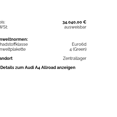
eis:
34.040,00 €
WSt:
ausweisbar
mweltnormen:
hadstoffklasse
Euro6d
weltplakette
4 (Green)
andort
Zentrallager
Details zum Audi A4 Allroad anzeigen