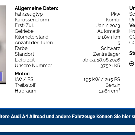
Allgemeine Daten:
U
Fahrzeugtyp
Pkw
Sc
Karosserieform
Kombi
Um
Erst-Zul.
Jan / 2023
Ve
Getriebe
Automatik
Kr
Kilometerstand
29.859 km
C
Anzahl der Türen
5
C
Farbe
Schwarz
St
Standort
Zentrallager
Lieferzeit
ab ca. 18.08.2026
Unsere Nummer
37521 KR
Motor:
kW / PS
195 kW / 265 PS
Treibstoff
Benzin
Hubraum
1.984 cm³
tere Audi A4 Allroad und andere Fahrzeuge können Sie hier 