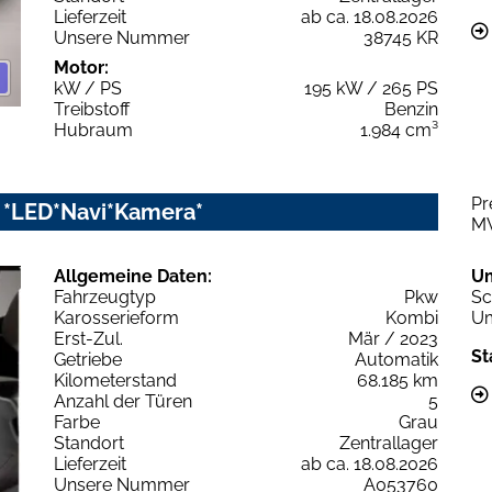
Lieferzeit
ab ca. 18.08.2026
Unsere Nummer
38745 KR
Motor:
kW / PS
195 kW / 265 PS
Treibstoff
Benzin
Hubraum
1.984 cm³
Pr
ic *LED*Navi*Kamera*
M
Allgemeine Daten:
U
Fahrzeugtyp
Pkw
Sc
Karosserieform
Kombi
Um
Erst-Zul.
Mär / 2023
St
Getriebe
Automatik
Kilometerstand
68.185 km
Anzahl der Türen
5
Farbe
Grau
Standort
Zentrallager
Lieferzeit
ab ca. 18.08.2026
Unsere Nummer
A053760