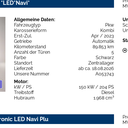
Pr
c *LED*Navi*
M
Allgemeine Daten:
U
Fahrzeugtyp
Pkw
Sc
Karosserieform
Kombi
Um
Erst-Zul.
Apr / 2023
St
Getriebe
Automatik
Kilometerstand
89.853 km
Anzahl der Türen
5
Farbe
Schwarz
Standort
Zentrallager
Lieferzeit
ab ca. 18.08.2026
Unsere Nummer
A053743
Motor:
kW / PS
150 kW / 204 PS
Treibstoff
Diesel
Hubraum
1.968 cm³
Pr
tronic LED Navi Plu
M