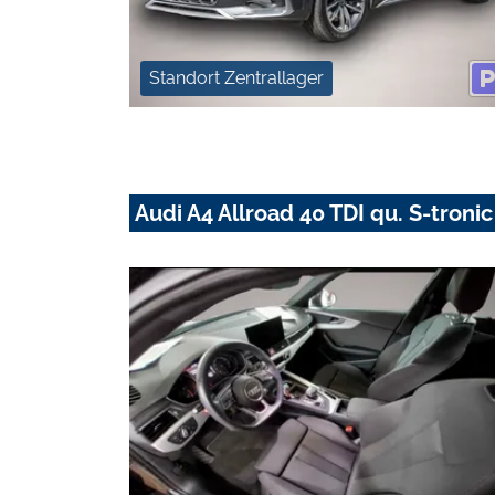
Standort Zentrallager
Audi A4 Allroad 40 TDI qu. S-tron