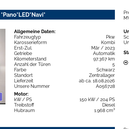
Pr
c *Pano*LED*Navi*
M
Allgemeine Daten:
U
Fahrzeugtyp
Pkw
Sc
Karosserieform
Kombi
Um
Erst-Zul.
Mär / 2023
St
Getriebe
Automatik
Kilometerstand
97.367 km
Anzahl der Türen
5
Farbe
Schwarz
Standort
Zentrallager
Lieferzeit
ab ca. 18.08.2026
Unsere Nummer
A056728
Motor:
kW / PS
150 kW / 204 PS
Treibstoff
Diesel
Hubraum
1.968 cm³