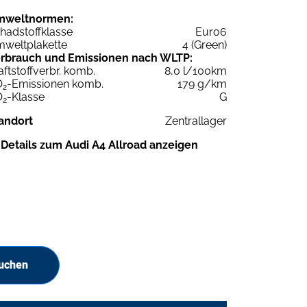
mweltnormen:
hadstoffklasse
Euro6
weltplakette
4 (Green)
rbrauch und Emissionen nach WLTP:
aftstoffverbr. komb.
8,0 l/100km
O
-Emissionen komb.
179 g/km
2
O
-Klasse
G
2
andort
Zentrallager
Details zum Audi A4 Allroad anzeigen
suchen