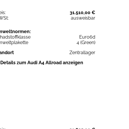
eis:
31.510,00 €
WSt:
ausweisbar
mweltnormen:
hadstoffklasse
Euro6d
weltplakette
4 (Green)
andort
Zentrallager
Details zum Audi A4 Allroad anzeigen