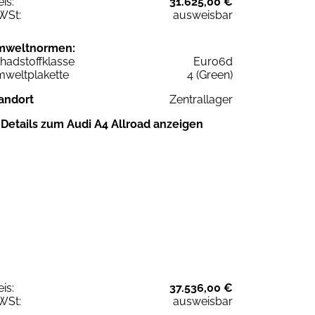
eis:
31.625,00 €
WSt:
ausweisbar
mweltnormen:
hadstoffklasse
Euro6d
weltplakette
4 (Green)
andort
Zentrallager
Details zum Audi A4 Allroad anzeigen
eis:
37.536,00 €
WSt:
ausweisbar