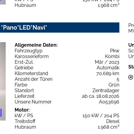
Hubraum
1.968 cm³
Pr
c *Pano*LED*Navi*
M
Allgemeine Daten:
U
Fahrzeugtyp
Pkw
Sc
Karosserieform
Kombi
Um
Erst-Zul.
Mär / 2023
St
Getriebe
Automatik
Kilometerstand
70.689 km
Anzahl der Türen
5
Farbe
Grün
Standort
Zentrallager
Lieferzeit
ab ca. 18.08.2026
Unsere Nummer
A053696
Motor:
kW / PS
150 kW / 204 PS
Treibstoff
Diesel
Hubraum
1.968 cm³