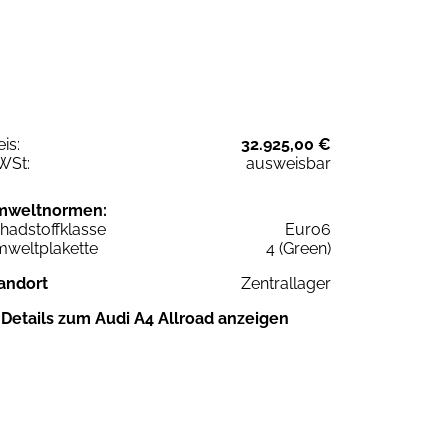
eis:
32.925,00 €
WSt:
ausweisbar
mweltnormen:
hadstoffklasse
Euro6
weltplakette
4 (Green)
andort
Zentrallager
Details zum Audi A4 Allroad anzeigen