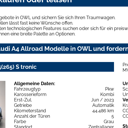
ngebote in OWL und sichern Sie sich Ihren Traumwagen.
len lässt fast keine Wünsche offen.
en technologischen Features suchen oder sich für ein preiswe
hnen eine breite Palette an Optionen.
udi A4 Allroad Modelle in OWL und fordern
Pr
(265) S tronic
M
Allgemeine Daten:
U
Fahrzeugtyp
Pkw
Sc
Karosserieform
Kombi
Um
Erst-Zul.
Jun / 2023
Ve
Getriebe
Automatik
Kr
Kilometerstand
44.486 km
C
Anzahl der Türen
5
C
Farbe
Grau
St
Standort
Zentrallager