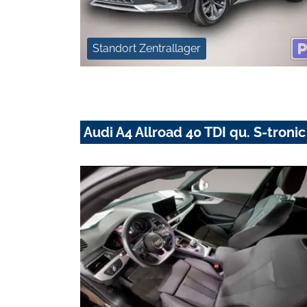
Standort Zentrallager
Audi A4 Allroad 40 TDI qu. S-tron