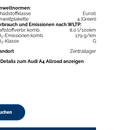
mweltnormen:
hadstoffklasse
Euro6
weltplakette
4 (Green)
rbrauch und Emissionen nach WLTP:
aftstoffverbr. komb.
8,0 l/100km
O
-Emissionen komb.
179 g/km
2
O
-Klasse
G
2
andort
Zentrallager
Details zum Audi A4 Allroad anzeigen
suchen