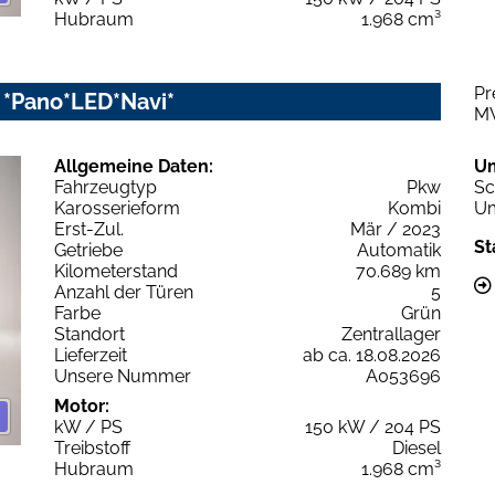
Hubraum
1.968 cm³
Pr
c *Pano*LED*Navi*
M
Allgemeine Daten:
U
Fahrzeugtyp
Pkw
Sc
Karosserieform
Kombi
Um
Erst-Zul.
Mär / 2023
St
Getriebe
Automatik
Kilometerstand
70.689 km
Anzahl der Türen
5
Farbe
Grün
Standort
Zentrallager
Lieferzeit
ab ca. 18.08.2026
Unsere Nummer
A053696
Motor:
kW / PS
150 kW / 204 PS
Treibstoff
Diesel
Hubraum
1.968 cm³