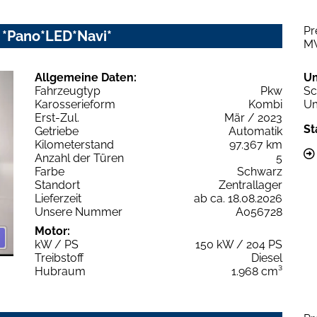
Pr
c *Pano*LED*Navi*
M
Allgemeine Daten:
U
Fahrzeugtyp
Pkw
Sc
Karosserieform
Kombi
Um
Erst-Zul.
Mär / 2023
St
Getriebe
Automatik
Kilometerstand
97.367 km
Anzahl der Türen
5
Farbe
Schwarz
Standort
Zentrallager
Lieferzeit
ab ca. 18.08.2026
Unsere Nummer
A056728
Motor:
kW / PS
150 kW / 204 PS
Treibstoff
Diesel
Hubraum
1.968 cm³