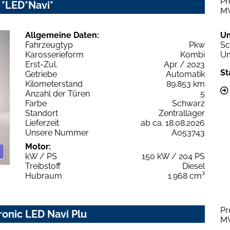
Pr
c *LED*Navi*
M
Allgemeine Daten:
U
Fahrzeugtyp
Pkw
Sc
Karosserieform
Kombi
Um
Erst-Zul.
Apr / 2023
St
Getriebe
Automatik
Kilometerstand
89.853 km
Anzahl der Türen
5
Farbe
Schwarz
Standort
Zentrallager
Lieferzeit
ab ca. 18.08.2026
Unsere Nummer
A053743
Motor:
kW / PS
150 kW / 204 PS
Treibstoff
Diesel
Hubraum
1.968 cm³
Pr
tronic LED Navi Plu
M