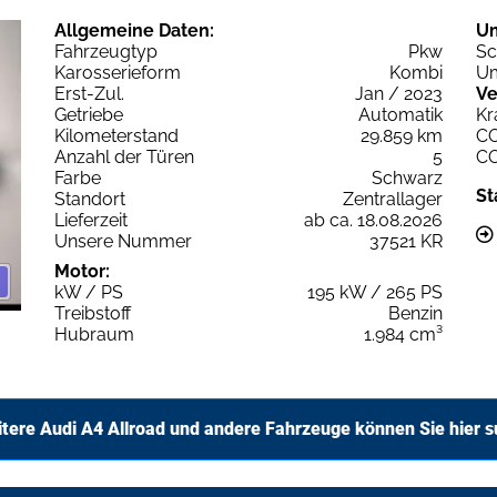
Allgemeine Daten:
U
Fahrzeugtyp
Pkw
Sc
Karosserieform
Kombi
Um
Erst-Zul.
Jan / 2023
Ve
Getriebe
Automatik
Kr
Kilometerstand
29.859 km
C
Anzahl der Türen
5
C
Farbe
Schwarz
St
Standort
Zentrallager
Lieferzeit
ab ca. 18.08.2026
Unsere Nummer
37521 KR
Motor:
kW / PS
195 kW / 265 PS
Treibstoff
Benzin
Hubraum
1.984 cm³
tere Audi A4 Allroad und andere Fahrzeuge können Sie hier 