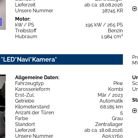
Lieferzeit
ab ca. 18.08.2026
Unsere Nummer
38745 KR
Motor:
kW / PS
195 kW / 265 PS
Treibstoff
Benzin
Hubraum
1.984 cm³
Pr
ic *LED*Navi*Kamera*
M
Allgemeine Daten:
U
Fahrzeugtyp
Pkw
Sc
Karosserieform
Kombi
Um
Erst-Zul.
Mär / 2023
St
Getriebe
Automatik
Kilometerstand
68.185 km
Anzahl der Türen
5
Farbe
Grau
Standort
Zentrallager
Lieferzeit
ab ca. 18.08.2026
Unsere Nummer
A053760