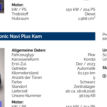
Motor:
kW / PS
150 kW / 204 PS
Treibstoff
Diesel
Hubraum
1.968 cm³
Pr
ronic Navi Plus Kam
M
Allgemeine Daten:
U
Fahrzeugtyp
Pkw
Sc
Karosserieform
Kombi
Um
Erst-Zul.
Dez / 2023
St
Getriebe
Automatik
Kilometerstand
61.130 km
Anzahl der Türen
5
Farbe
Schwarz
Standort
Zentrallager
Lieferzeit
ab ca. 18.08.2026
Unsere Nummer
36729 KR
Motor:
kW / PS
150 kW / 204 PS