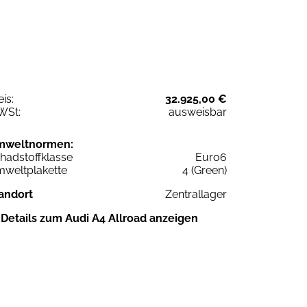
eis:
32.925,00 €
WSt:
ausweisbar
mweltnormen:
hadstoffklasse
Euro6
weltplakette
4 (Green)
andort
Zentrallager
Details zum Audi A4 Allroad anzeigen