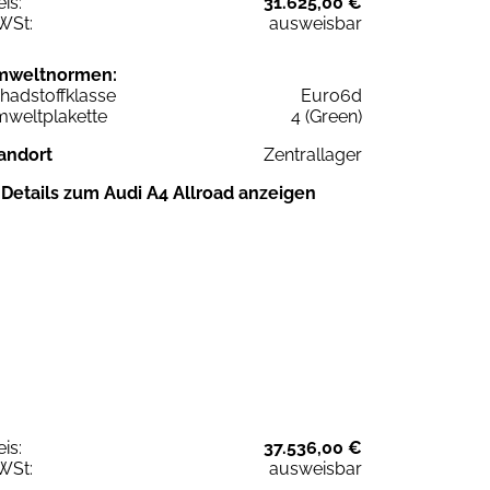
eis:
31.625,00 €
WSt:
ausweisbar
mweltnormen:
hadstoffklasse
Euro6d
weltplakette
4 (Green)
andort
Zentrallager
Details zum Audi A4 Allroad anzeigen
eis:
37.536,00 €
WSt:
ausweisbar