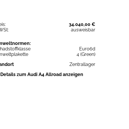
eis:
34.040,00 €
WSt:
ausweisbar
mweltnormen:
hadstoffklasse
Euro6d
weltplakette
4 (Green)
andort
Zentrallager
Details zum Audi A4 Allroad anzeigen