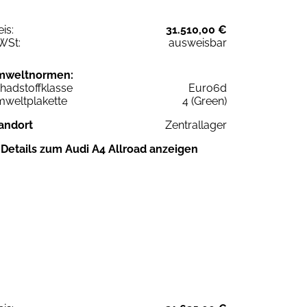
eis:
31.510,00 €
WSt:
ausweisbar
mweltnormen:
hadstoffklasse
Euro6d
weltplakette
4 (Green)
andort
Zentrallager
Details zum Audi A4 Allroad anzeigen