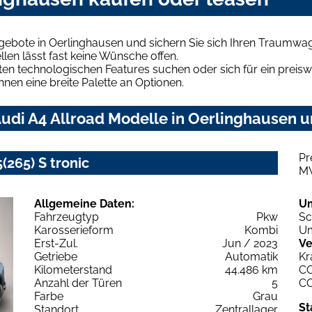
gebote in Oerlinghausen und sichern Sie sich Ihren Traumwa
len lässt fast keine Wünsche offen.
en technologischen Features suchen oder sich für ein preiswe
hnen eine breite Palette an Optionen.
udi A4 Allroad Modelle in Oerlinghausen un
Pr
(265) S tronic
M
Allgemeine Daten:
U
Fahrzeugtyp
Pkw
Sc
Karosserieform
Kombi
Um
Erst-Zul.
Jun / 2023
Ve
Getriebe
Automatik
Kr
Kilometerstand
44.486 km
C
Anzahl der Türen
5
C
Farbe
Grau
St
Standort
Zentrallager