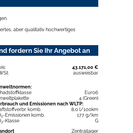
gen.
rtes, aber qualitativ hochwertiges
d fordern Sie Ihr Angebot an
eis:
43.171,00 €
WSt:
ausweisbar
mweltnormen:
hadstoffklasse
Euro6
weltplakette
4 (Green)
rbrauch und Emissionen nach WLTP:
aftstoffverbr. komb.
8,0 l/100km
O
-Emissionen komb.
177 g/km
2
O
-Klasse
G
2
andort
Zentrallager