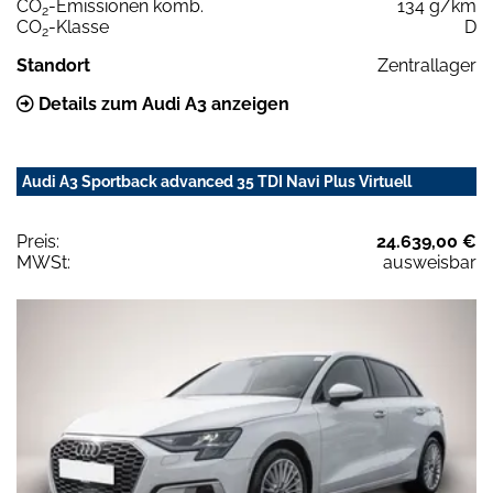
CO
-Emissionen komb.
134 g/km
2
CO
-Klasse
D
2
Standort
Zentrallager
Details zum Audi A3 anzeigen
Audi A3 Sportback advanced 35 TDI Navi Plus Virtuell
Preis:
24.639,00 €
MWSt:
ausweisbar