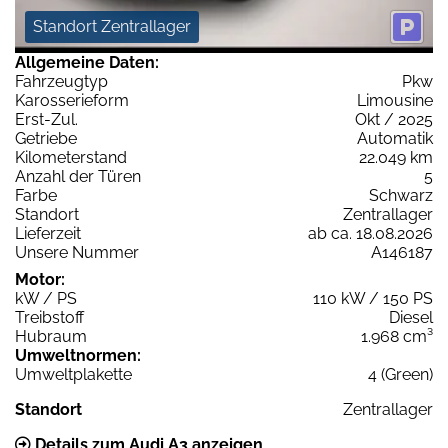
Standort Zentrallager
Allgemeine Daten:
Fahrzeugtyp
Pkw
Karosserieform
Limousine
Erst-Zul.
Okt / 2025
Getriebe
Automatik
Kilometerstand
22.049 km
Anzahl der Türen
5
Farbe
Schwarz
Standort
Zentrallager
Lieferzeit
ab ca. 18.08.2026
Unsere Nummer
A146187
Motor:
kW / PS
110 kW / 150 PS
Treibstoff
Diesel
Hubraum
1.968 cm³
Umweltnormen:
Umweltplakette
4 (Green)
Standort
Zentrallager
Details zum Audi A3 anzeigen