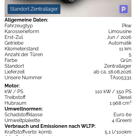
Standort Zentrallager
Allgemeine Daten:
Fahrzeugtyp
Pkw
Karosserieform
Limousine
Erst-Zul.
Jun / 2026
Getriebe
Automatik
Kilometerstand
11 km
Anzahl der Türen
5
Farbe
Grün
Standort
Zentrallager
Lieferzeit
ab ca. 18.08.2026
Unsere Nummer
TA105331
Motor:
kW / PS
110 kW / 150 PS
Treibstoff
Diesel
Hubraum
1.968 cm³
Umweltnormen:
Schadstoffklasse
Euro 6e
Umweltplakette
4 (Green)
Verbrauch und Emissionen nach WLTP:
Kraftstoffverbr. komb.
5,1 l/100km