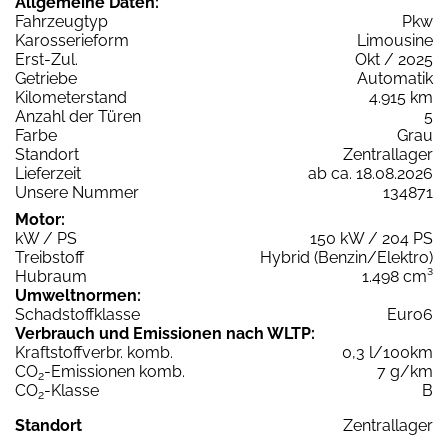
Allgemeine Daten:
Fahrzeugtyp
Pkw
Karosserieform
Limousine
Erst-Zul.
Okt / 2025
Getriebe
Automatik
Kilometerstand
4.915 km
Anzahl der Türen
5
Farbe
Grau
Standort
Zentrallager
Lieferzeit
ab ca. 18.08.2026
Unsere Nummer
134871
Motor:
kW / PS
150 kW / 204 PS
Treibstoff
Hybrid (Benzin/Elektro)
Hubraum
1.498 cm³
Umweltnormen:
Schadstoffklasse
Euro6
Verbrauch und Emissionen nach WLTP:
Kraftstoffverbr. komb.
0,3 l/100km
CO
-Emissionen komb.
7 g/km
2
CO
-Klasse
B
2
Standort
Zentrallager