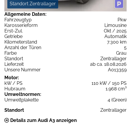
Standort Zentrallager
Allgemeine Daten:
Fahrzeugtyp
Pkw
Karosserieform
Limousine
Erst-Zul.
Okt / 2025
Getriebe
Automatik
Kilometerstand
7.300 km
Anzahl der Türen
5
Farbe
Grau
Standort
Zentrallager
Lieferzeit
ab ca. 18.08.2026
Unsere Nummer
A013359
Motor:
kW / PS
110 kW / 150 PS
Hubraum
1.968 cm³
Umweltnormen:
Umweltplakette
4 (Green)
Standort
Zentrallager
Details zum Audi A3 anzeigen