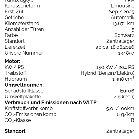
Karosserieform
Limousine
Erst-Zul.
Sep / 2025
Getriebe
Automatik
Kilometerstand
13.671 km
Anzahl der Türen
5
Farbe
Schwarz
Standort
Zentrallager
Lieferzeit
ab ca. 18.08.2026
Unsere Nummer
134897
Motor:
kW / PS
150 kW / 204 PS
Treibstoff
Hybrid (Benzin/Elektro)
Hubraum
1.498 cm³
Umweltnormen:
Schadstoffklasse
Euro6
Umweltplakette
4 (Green)
Verbrauch und Emissionen nach WLTP:
Kraftstoffverbr. komb.
5,0 l/100km
CO
-Emissionen komb.
6 g/km
2
CO
-Klasse
B
2
Standort
Zentrallager