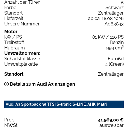
Anzahl der Türen
5
Farbe
Schwarz
Standort
Zentrallager
Lieferzeit
ab ca. 18.08.2026
Unsere Nummer
A063843
Motor:
kW / PS
81 kW / 110 PS
Treibstoff
Benzin
Hubraum
999 cm³
Umweltnormen:
Schadstoffklasse
Euro6d
Umweltplakette
4 (Green)
Standort
Zentrallager
Details zum Audi A3 anzeigen
Audi A3 Sportback 35 TFSI S-tronic S-LINE, AHK, Matri
Preis:
41.969,00 €
MWSt:
ausweisbar