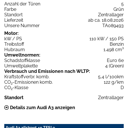
Anzahl der Türen
5
Farbe
Grün
Standort
Zentrallager
Lieferzeit
ab ca. 18.08.2026
Unsere Nummer
TA089493
Motor:
kW / PS
110 kW / 150 PS
Treibstoff
Benzin
Hubraum
1.498 cm³
Umweltnormen:
Schadstoffklasse
Euro 6e
Umweltplakette
4 (Green)
Verbrauch und Emissionen nach WLTP:
Kraftstoffverbr. komb.
5,4 l/100km
CO
-Emissionen komb.
122 g/km
2
CO
-Klasse
D
2
Standort
Zentrallager
Details zum Audi A3 anzeigen
Audi A3 allstreet 40 TFSI e