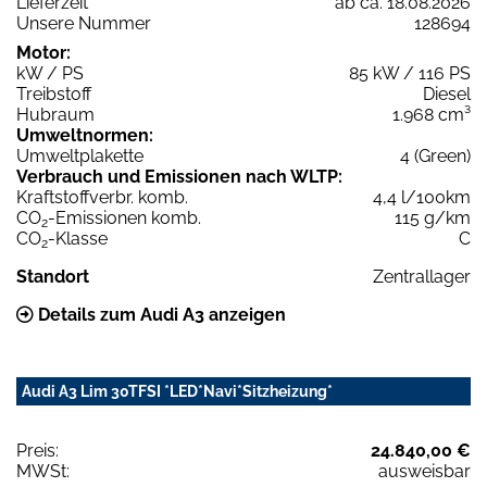
Lieferzeit
ab ca. 18.08.2026
Unsere Nummer
128694
Motor:
kW / PS
85 kW / 116 PS
Treibstoff
Diesel
Hubraum
1.968 cm³
Umweltnormen:
Umweltplakette
4 (Green)
Verbrauch und Emissionen nach WLTP:
Kraftstoffverbr. komb.
4,4 l/100km
CO
-Emissionen komb.
115 g/km
2
CO
-Klasse
C
2
Standort
Zentrallager
Details zum Audi A3 anzeigen
Audi A3 Lim 30TFSI *LED*Navi*Sitzheizung*
Preis:
24.840,00 €
MWSt:
ausweisbar