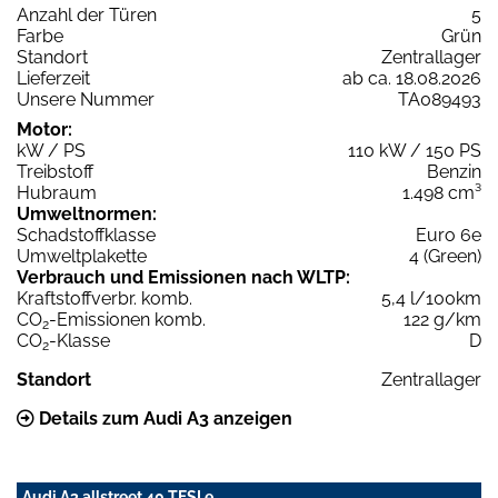
Anzahl der Türen
5
Farbe
Grün
Standort
Zentrallager
Lieferzeit
ab ca. 18.08.2026
Unsere Nummer
TA089493
Motor:
kW / PS
110 kW / 150 PS
Treibstoff
Benzin
Hubraum
1.498 cm³
Umweltnormen:
Schadstoffklasse
Euro 6e
Umweltplakette
4 (Green)
Verbrauch und Emissionen nach WLTP:
Kraftstoffverbr. komb.
5,4 l/100km
CO
-Emissionen komb.
122 g/km
2
CO
-Klasse
D
2
Standort
Zentrallager
Details zum Audi A3 anzeigen
Audi A3 allstreet 40 TFSI e