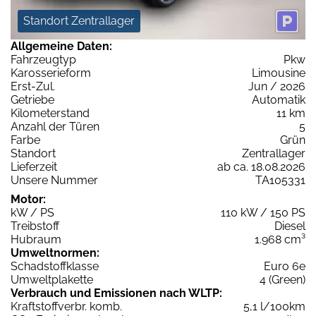
Standort Zentrallager
Allgemeine Daten:
Fahrzeugtyp
Pkw
Karosserieform
Limousine
Erst-Zul.
Jun / 2026
Getriebe
Automatik
Kilometerstand
11 km
Anzahl der Türen
5
Farbe
Grün
Standort
Zentrallager
Lieferzeit
ab ca. 18.08.2026
Unsere Nummer
TA105331
Motor:
kW / PS
110 kW / 150 PS
Treibstoff
Diesel
Hubraum
1.968 cm³
Umweltnormen:
Schadstoffklasse
Euro 6e
Umweltplakette
4 (Green)
Verbrauch und Emissionen nach WLTP:
Kraftstoffverbr. komb.
5,1 l/100km