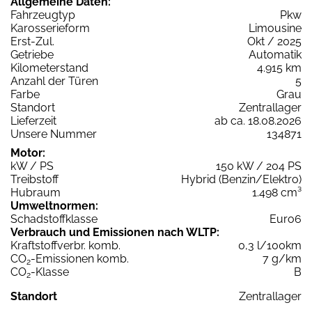
Allgemeine Daten:
Fahrzeugtyp
Pkw
Karosserieform
Limousine
Erst-Zul.
Okt / 2025
Getriebe
Automatik
Kilometerstand
4.915 km
Anzahl der Türen
5
Farbe
Grau
Standort
Zentrallager
Lieferzeit
ab ca. 18.08.2026
Unsere Nummer
134871
Motor:
kW / PS
150 kW / 204 PS
Treibstoff
Hybrid (Benzin/Elektro)
Hubraum
1.498 cm³
Umweltnormen:
Schadstoffklasse
Euro6
Verbrauch und Emissionen nach WLTP:
Kraftstoffverbr. komb.
0,3 l/100km
CO
-Emissionen komb.
7 g/km
2
CO
-Klasse
B
2
Standort
Zentrallager