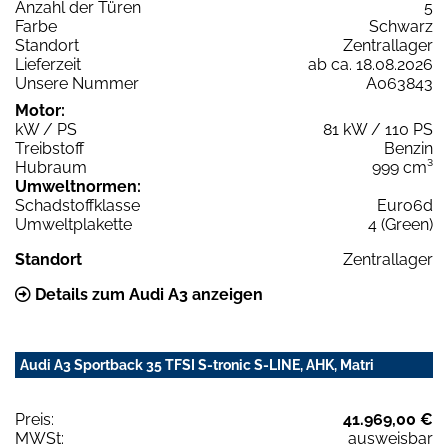
Anzahl der Türen
5
Farbe
Schwarz
Standort
Zentrallager
Lieferzeit
ab ca. 18.08.2026
Unsere Nummer
A063843
Motor:
kW / PS
81 kW / 110 PS
Treibstoff
Benzin
Hubraum
999 cm³
Umweltnormen:
Schadstoffklasse
Euro6d
Umweltplakette
4 (Green)
Standort
Zentrallager
Details zum Audi A3 anzeigen
Audi A3 Sportback 35 TFSI S-tronic S-LINE, AHK, Matri
Preis:
41.969,00 €
MWSt:
ausweisbar