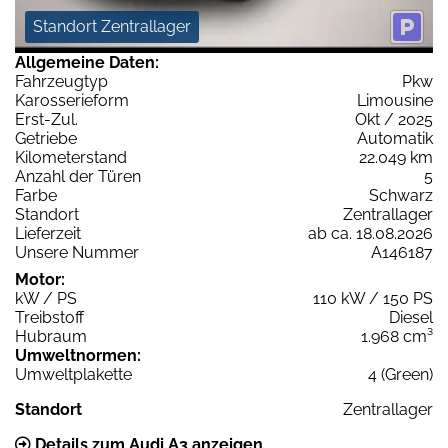
Standort Zentrallager
Allgemeine Daten:
Fahrzeugtyp
Pkw
Karosserieform
Limousine
Erst-Zul.
Okt / 2025
Getriebe
Automatik
Kilometerstand
22.049 km
Anzahl der Türen
5
Farbe
Schwarz
Standort
Zentrallager
Lieferzeit
ab ca. 18.08.2026
Unsere Nummer
A146187
Motor:
kW / PS
110 kW / 150 PS
Treibstoff
Diesel
Hubraum
1.968 cm³
Umweltnormen:
Umweltplakette
4 (Green)
Standort
Zentrallager
Details zum Audi A3 anzeigen