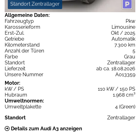
Standort Zentrallager
Allgemeine Daten:
Fahrzeugtyp
Pkw
Karosserieform
Limousine
Erst-Zul.
Okt / 2025
Getriebe
Automatik
Kilometerstand
7.300 km
Anzahl der Türen
5
Farbe
Grau
Standort
Zentrallager
Lieferzeit
ab ca. 18.08.2026
Unsere Nummer
A013359
Motor:
kW / PS
110 kW / 150 PS
Hubraum
1.968 cm³
Umweltnormen:
Umweltplakette
4 (Green)
Standort
Zentrallager
Details zum Audi A3 anzeigen