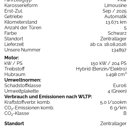
Karosserieform
Limousine
Erst-Zul.
Sep / 2025
Getriebe
Automatik
Kilometerstand
13.671 km
Anzahl der Türen
5
Farbe
Schwarz
Standort
Zentrallager
Lieferzeit
ab ca. 18.08.2026
Unsere Nummer
134897
Motor:
kW / PS
150 kW / 204 PS
Treibstoff
Hybrid (Benzin/Elektro)
Hubraum
1.498 cm³
Umweltnormen:
Schadstoffklasse
Euro6
Umweltplakette
4 (Green)
Verbrauch und Emissionen nach WLTP:
Kraftstoffverbr. komb.
5,0 l/100km
CO
-Emissionen komb.
6 g/km
2
CO
-Klasse
B
2
Standort
Zentrallager