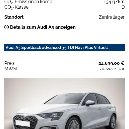
CO
-Emissionen komb.
134 g/km
2
CO
-Klasse
D
2
Standort
Zentrallager
Details zum Audi A3 anzeigen
Audi A3 Sportback advanced 35 TDI Navi Plus Virtuell
Preis:
24.639,00 €
MWSt:
ausweisbar