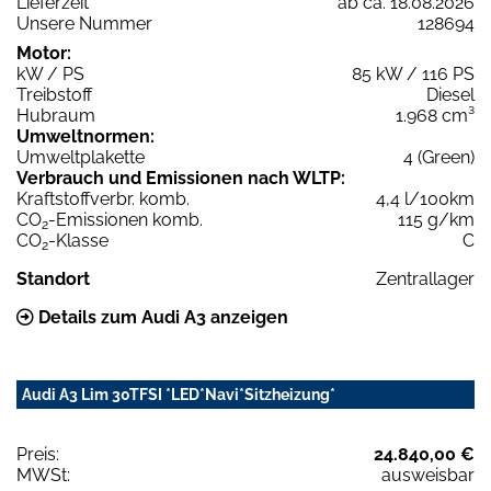
Lieferzeit
ab ca. 18.08.2026
Unsere Nummer
128694
Motor:
kW / PS
85 kW / 116 PS
Treibstoff
Diesel
Hubraum
1.968 cm³
Umweltnormen:
Umweltplakette
4 (Green)
Verbrauch und Emissionen nach WLTP:
Kraftstoffverbr. komb.
4,4 l/100km
CO
-Emissionen komb.
115 g/km
2
CO
-Klasse
C
2
Standort
Zentrallager
Details zum Audi A3 anzeigen
Audi A3 Lim 30TFSI *LED*Navi*Sitzheizung*
Preis:
24.840,00 €
MWSt:
ausweisbar