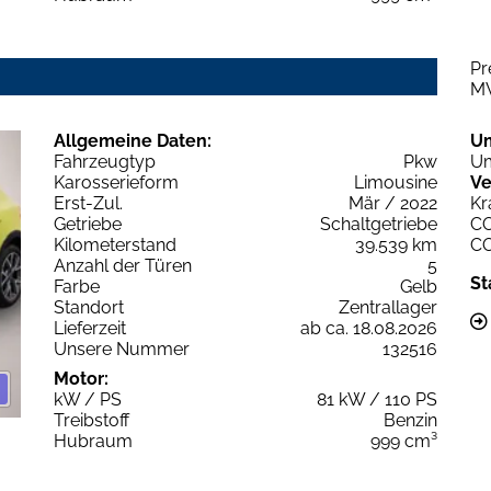
Pr
M
Allgemeine Daten:
U
Fahrzeugtyp
Pkw
Um
Karosserieform
Limousine
Ve
Erst-Zul.
Mär / 2022
Kr
Getriebe
Schaltgetriebe
C
Kilometerstand
39.539 km
C
Anzahl der Türen
5
St
Farbe
Gelb
Standort
Zentrallager
Lieferzeit
ab ca. 18.08.2026
Unsere Nummer
132516
Motor:
kW / PS
81 kW / 110 PS
Treibstoff
Benzin
Hubraum
999 cm³