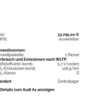
eis:
33.795,00 €
WSt:
ausweisbar
mweltnormen:
weltplakette
1 (None)
rbrauch und Emissionen nach WLTP:
aftstoffverbr. komb.
5,7 l/100km
O
-Emissionen komb.
128 g/km
2
O
-Klasse
D
2
andort
Zentrallager
Details zum Audi A1 anzeigen