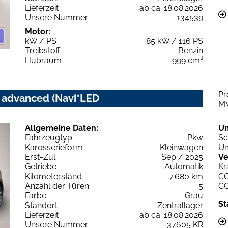
Lieferzeit
ab ca. 18.08.2026
Unsere Nummer
134539
Motor:
kW / PS
85 kW / 116 PS
Treibstoff
Benzin
Hubraum
999 cm³
Pr
c advanced (Navi*LED
M
Allgemeine Daten:
U
Fahrzeugtyp
Pkw
Sc
Karosserieform
Kleinwagen
Um
Erst-Zul.
Sep / 2025
Ve
Getriebe
Automatik
Kr
Kilometerstand
7.680 km
C
Anzahl der Türen
5
C
Farbe
Grau
St
Standort
Zentrallager
Lieferzeit
ab ca. 18.08.2026
Unsere Nummer
37605 KR