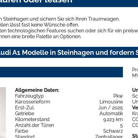
n Steinhagen und sichern Sie sich Ihren Traumwagen.
len lässt fast keine Wünsche offen.
en technologischen Features suchen oder sich für ein preiswe
hnen eine breite Palette an Optionen.
di A1 Modelle in Steinhagen und fordern S
Pr
M
Allgemeine Daten:
U
Fahrzeugtyp
Pkw
Sc
Karosserieform
Limousine
Um
Erst-Zul.
Jun / 2025
Ve
Getriebe
Automatik
Kr
Kilometerstand
9.223 km
C
Anzahl der Türen
5
C
Farbe
Schwarz
St
Standort
Zentrallager