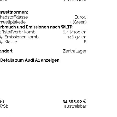
mweltnormen:
hadstoffklasse
Euro6
weltplakette
4 (Green)
rbrauch und Emissionen nach WLTP:
aftstoffverbr. komb.
6,4 l/100km
O
-Emissionen komb.
146 g/km
2
O
-Klasse
E
2
andort
Zentrallager
Details zum Audi A1 anzeigen
eis:
34.385,00 €
WSt:
ausweisbar