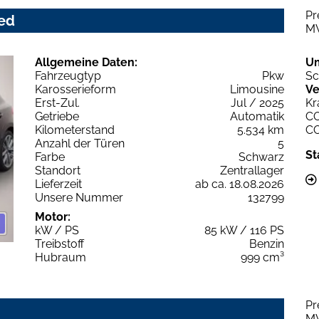
Pr
ced
M
Allgemeine Daten:
U
Fahrzeugtyp
Pkw
Sc
Karosserieform
Limousine
Ve
Erst-Zul.
Jul / 2025
Kr
Getriebe
Automatik
C
Kilometerstand
5.534 km
C
Anzahl der Türen
5
St
Farbe
Schwarz
Standort
Zentrallager
Lieferzeit
ab ca. 18.08.2026
Unsere Nummer
132799
Motor:
kW / PS
85 kW / 116 PS
Treibstoff
Benzin
Hubraum
999 cm³
Pr
M