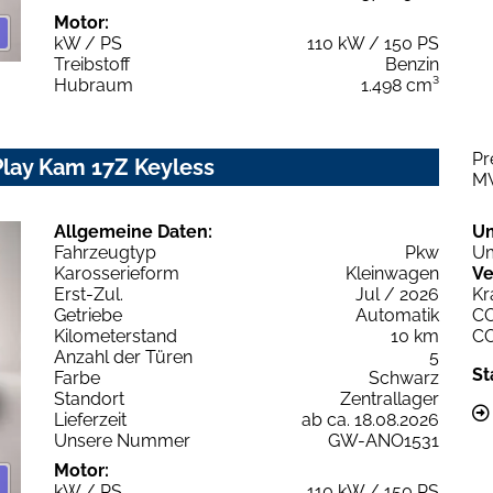
Motor:
kW / PS
110 kW / 150 PS
Treibstoff
Benzin
Hubraum
1.498 cm³
Pr
Play Kam 17Z Keyless
M
Allgemeine Daten:
U
Fahrzeugtyp
Pkw
Um
Karosserieform
Kleinwagen
Ve
Erst-Zul.
Jul / 2026
Kr
Getriebe
Automatik
C
Kilometerstand
10 km
C
Anzahl der Türen
5
St
Farbe
Schwarz
Standort
Zentrallager
Lieferzeit
ab ca. 18.08.2026
Unsere Nummer
GW-ANO1531
Motor:
kW / PS
110 kW / 150 PS