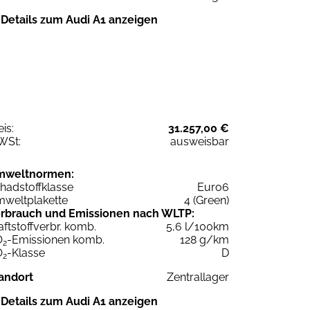
Details zum Audi A1 anzeigen
eis:
31.257,00 €
WSt:
ausweisbar
mweltnormen:
hadstoffklasse
Euro6
weltplakette
4 (Green)
rbrauch und Emissionen nach WLTP:
aftstoffverbr. komb.
5,6 l/100km
O
-Emissionen komb.
128 g/km
2
O
-Klasse
D
2
andort
Zentrallager
Details zum Audi A1 anzeigen