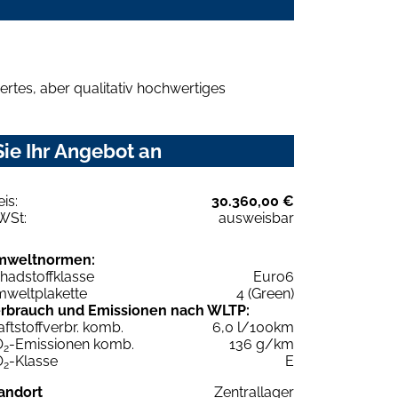
rtes, aber qualitativ hochwertiges
ie Ihr Angebot an
eis:
30.360,00 €
WSt:
ausweisbar
mweltnormen:
hadstoffklasse
Euro6
weltplakette
4 (Green)
rbrauch und Emissionen nach WLTP:
aftstoffverbr. komb.
6,0 l/100km
O
-Emissionen komb.
136 g/km
2
O
-Klasse
E
2
andort
Zentrallager