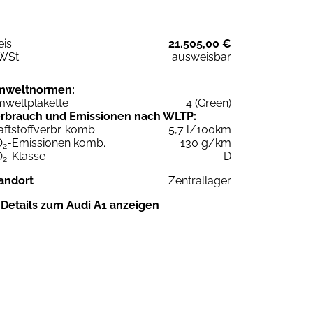
eis:
21.505,00 €
WSt:
ausweisbar
mweltnormen:
weltplakette
4 (Green)
rbrauch und Emissionen nach WLTP:
aftstoffverbr. komb.
5,7 l/100km
O
-Emissionen komb.
130 g/km
2
O
-Klasse
D
2
andort
Zentrallager
Details zum Audi A1 anzeigen