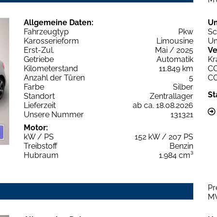
Allgemeine Daten:
U
Fahrzeugtyp
Pkw
Sc
Karosserieform
Limousine
Um
Erst-Zul.
Mai / 2025
Ve
Getriebe
Automatik
Kr
Kilometerstand
11.849 km
C
Anzahl der Türen
5
C
Farbe
Silber
St
Standort
Zentrallager
Lieferzeit
ab ca. 18.08.2026
Unsere Nummer
131321
Motor:
kW / PS
152 kW / 207 PS
Treibstoff
Benzin
Hubraum
1.984 cm³
Pr
M