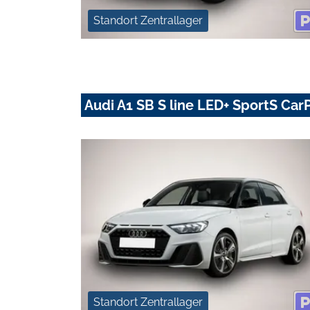
Standort Zentrallager
Audi A1 SB S line LED+ SportS Car
Standort Zentrallager