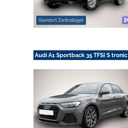
Standort Zentrallager
Audi A1 Sportback 35 TFSI S troni