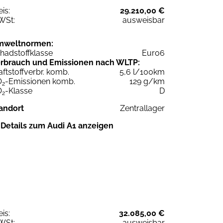
eis:
29.210,00 €
WSt:
ausweisbar
mweltnormen:
hadstoffklasse
Euro6
rbrauch und Emissionen nach WLTP:
aftstoffverbr. komb.
5,6 l/100km
O
-Emissionen komb.
129 g/km
2
O
-Klasse
D
2
andort
Zentrallager
Details zum Audi A1 anzeigen
eis:
32.085,00 €
WSt:
ausweisbar