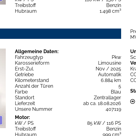
Treibstoff
Benzin
Hubraum
1.498 cm³
Pr
M
Allgemeine Daten:
U
Fahrzeugtyp
Pkw
Sc
Karosserieform
Limousine
Ve
Erst-Zul.
Nov / 2025
Kr
Getriebe
Automatik
C
Kilometerstand
6.884 km
C
Anzahl der Türen
5
St
Farbe
Blau
Standort
Zentrallager
Lieferzeit
ab ca. 18.08.2026
Unsere Nummer
407119
Motor:
kW / PS
85 kW / 116 PS
Treibstoff
Benzin
Hubraum
999 cm³