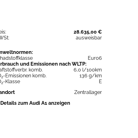
eis:
28.635,00 €
WSt:
ausweisbar
mweltnormen:
hadstoffklasse
Euro6
rbrauch und Emissionen nach WLTP:
aftstoffverbr. komb.
6,0 l/100km
O
-Emissionen komb.
136 g/km
2
O
-Klasse
E
2
andort
Zentrallager
Details zum Audi A1 anzeigen