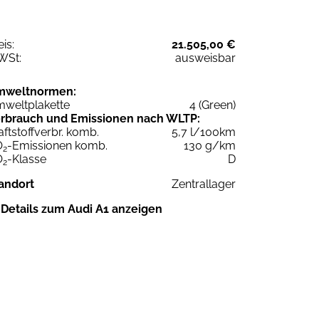
eis:
21.505,00 €
WSt:
ausweisbar
mweltnormen:
weltplakette
4 (Green)
rbrauch und Emissionen nach WLTP:
aftstoffverbr. komb.
5,7 l/100km
O
-Emissionen komb.
130 g/km
2
O
-Klasse
D
2
andort
Zentrallager
Details zum Audi A1 anzeigen