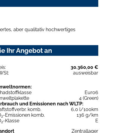
rtes, aber qualitativ hochwertiges
ie Ihr Angebot an
eis:
30.360,00 €
WSt:
ausweisbar
mweltnormen:
hadstoffklasse
Euro6
weltplakette
4 (Green)
rbrauch und Emissionen nach WLTP:
aftstoffverbr. komb.
6,0 l/100km
O
-Emissionen komb.
136 g/km
2
O
-Klasse
E
2
andort
Zentrallager