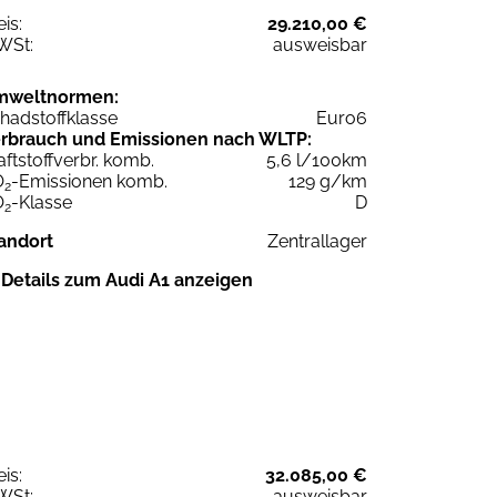
eis:
29.210,00 €
WSt:
ausweisbar
mweltnormen:
hadstoffklasse
Euro6
rbrauch und Emissionen nach WLTP:
aftstoffverbr. komb.
5,6 l/100km
O
-Emissionen komb.
129 g/km
2
O
-Klasse
D
2
andort
Zentrallager
Details zum Audi A1 anzeigen
eis:
32.085,00 €
WSt:
ausweisbar