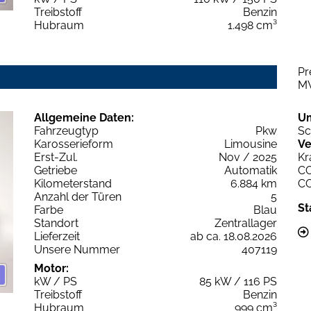
Treibstoff
Benzin
Hubraum
1.498 cm³
Pr
M
Allgemeine Daten:
U
Fahrzeugtyp
Pkw
Sc
Karosserieform
Limousine
Ve
Erst-Zul.
Nov / 2025
Kr
Getriebe
Automatik
C
Kilometerstand
6.884 km
C
Anzahl der Türen
5
St
Farbe
Blau
Standort
Zentrallager
Lieferzeit
ab ca. 18.08.2026
Unsere Nummer
407119
Motor:
kW / PS
85 kW / 116 PS
Treibstoff
Benzin
Hubraum
999 cm³