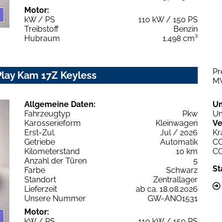
Motor:
kW / PS
110 kW / 150 PS
Treibstoff
Benzin
Hubraum
1.498 cm³
Pr
Play Kam 17Z Keyless
M
Allgemeine Daten:
U
Fahrzeugtyp
Pkw
Um
Karosserieform
Kleinwagen
Ve
Erst-Zul.
Jul / 2026
Kr
Getriebe
Automatik
C
Kilometerstand
10 km
C
Anzahl der Türen
5
St
Farbe
Schwarz
Standort
Zentrallager
Lieferzeit
ab ca. 18.08.2026
Unsere Nummer
GW-ANO1531
Motor:
kW / PS
110 kW / 150 PS