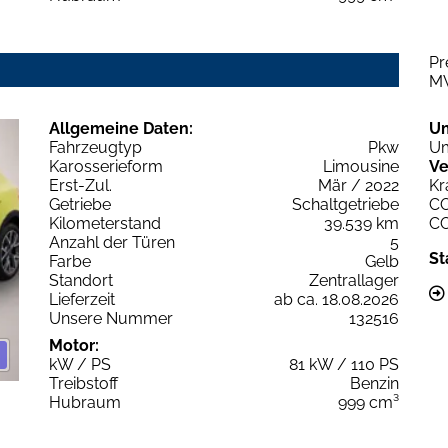
Pr
M
Allgemeine Daten:
U
Fahrzeugtyp
Pkw
Um
Karosserieform
Limousine
Ve
Erst-Zul.
Mär / 2022
Kr
Getriebe
Schaltgetriebe
C
Kilometerstand
39.539 km
C
Anzahl der Türen
5
St
Farbe
Gelb
Standort
Zentrallager
Lieferzeit
ab ca. 18.08.2026
Unsere Nummer
132516
Motor:
kW / PS
81 kW / 110 PS
Treibstoff
Benzin
Hubraum
999 cm³