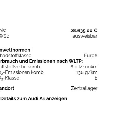
eis:
28.635,00 €
WSt:
ausweisbar
mweltnormen:
hadstoffklasse
Euro6
rbrauch und Emissionen nach WLTP:
aftstoffverbr. komb.
6,0 l/100km
O
-Emissionen komb.
136 g/km
2
O
-Klasse
E
2
andort
Zentrallager
Details zum Audi A1 anzeigen