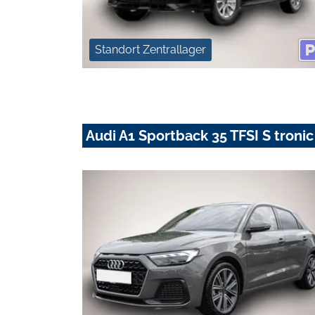
Standort Zentrallager
Audi A1 Sportback 35 TFSI S troni