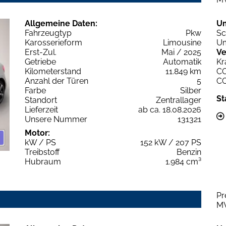
Allgemeine Daten:
U
Fahrzeugtyp
Pkw
Sc
Karosserieform
Limousine
Um
Erst-Zul.
Mai / 2025
Ve
Getriebe
Automatik
Kr
Kilometerstand
11.849 km
C
Anzahl der Türen
5
C
Farbe
Silber
St
Standort
Zentrallager
Lieferzeit
ab ca. 18.08.2026
Unsere Nummer
131321
Motor:
kW / PS
152 kW / 207 PS
Treibstoff
Benzin
Hubraum
1.984 cm³
Pr
M