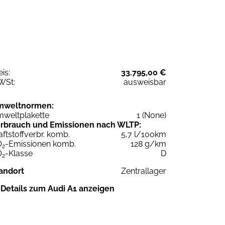
eis:
33.795,00 €
WSt:
ausweisbar
mweltnormen:
weltplakette
1 (None)
rbrauch und Emissionen nach WLTP:
aftstoffverbr. komb.
5,7 l/100km
O
-Emissionen komb.
128 g/km
2
O
-Klasse
D
2
andort
Zentrallager
Details zum Audi A1 anzeigen