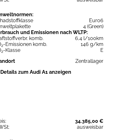
mweltnormen:
hadstoffklasse
Euro6
weltplakette
4 (Green)
rbrauch und Emissionen nach WLTP:
aftstoffverbr. komb.
6,4 l/100km
O
-Emissionen komb.
146 g/km
2
O
-Klasse
E
2
andort
Zentrallager
Details zum Audi A1 anzeigen
eis:
34.385,00 €
WSt:
ausweisbar