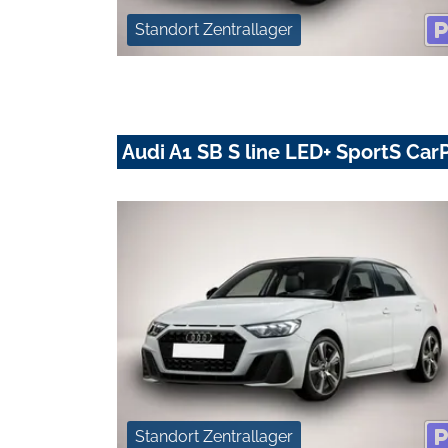
Standort Zentrallager
Audi A1 SB S line LED+ SportS Car
Standort Zentrallager