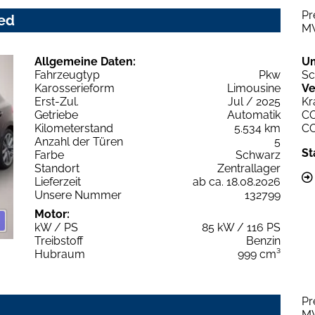
Pr
ced
M
Allgemeine Daten:
U
Fahrzeugtyp
Pkw
Sc
Karosserieform
Limousine
Ve
Erst-Zul.
Jul / 2025
Kr
Getriebe
Automatik
C
Kilometerstand
5.534 km
C
Anzahl der Türen
5
St
Farbe
Schwarz
Standort
Zentrallager
Lieferzeit
ab ca. 18.08.2026
Unsere Nummer
132799
Motor:
kW / PS
85 kW / 116 PS
Treibstoff
Benzin
Hubraum
999 cm³
Pr
M