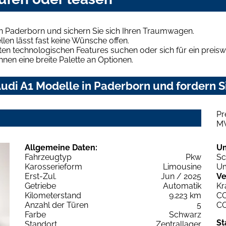
in Paderborn und sichern Sie sich Ihren Traumwagen.
len lässt fast keine Wünsche offen.
en technologischen Features suchen oder sich für ein preiswe
hnen eine breite Palette an Optionen.
udi A1 Modelle in Paderborn und fordern S
Pr
M
Allgemeine Daten:
U
Fahrzeugtyp
Pkw
Sc
Karosserieform
Limousine
Um
Erst-Zul.
Jun / 2025
Ve
Getriebe
Automatik
Kr
Kilometerstand
9.223 km
C
Anzahl der Türen
5
C
Farbe
Schwarz
St
Standort
Zentrallager