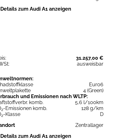
Details zum Audi A1 anzeigen
eis:
31.257,00 €
WSt:
ausweisbar
mweltnormen:
hadstoffklasse
Euro6
weltplakette
4 (Green)
rbrauch und Emissionen nach WLTP:
aftstoffverbr. komb.
5,6 l/100km
O
-Emissionen komb.
128 g/km
2
O
-Klasse
D
2
andort
Zentrallager
Details zum Audi A1 anzeigen