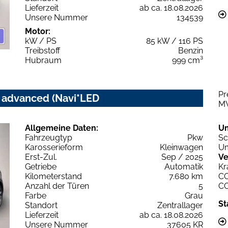
Lieferzeit
ab ca. 18.08.2026
Unsere Nummer
134539
Motor:
kW / PS
85 kW / 116 PS
Treibstoff
Benzin
Hubraum
999 cm³
Pr
c advanced (Navi*LED
M
Allgemeine Daten:
U
Fahrzeugtyp
Pkw
Sc
Karosserieform
Kleinwagen
Um
Erst-Zul.
Sep / 2025
Ve
Getriebe
Automatik
Kr
Kilometerstand
7.680 km
C
Anzahl der Türen
5
C
Farbe
Grau
St
Standort
Zentrallager
Lieferzeit
ab ca. 18.08.2026
Unsere Nummer
37605 KR