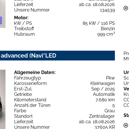
Lieferzeit
ab ca. 18.08.2026
Unsere Nummer
134539
Motor:
kW / PS
85 kW / 116 PS
Treibstoff
Benzin
Hubraum
999 cm³
Pr
c advanced (Navi*LED
M
Allgemeine Daten:
U
Fahrzeugtyp
Pkw
Sc
Karosserieform
Kleinwagen
Um
Erst-Zul.
Sep / 2025
Ve
Getriebe
Automatik
Kr
Kilometerstand
7.680 km
C
Anzahl der Türen
5
C
Farbe
Grau
St
Standort
Zentrallager
Lieferzeit
ab ca. 18.08.2026
Unsere Nummer
37605 KR