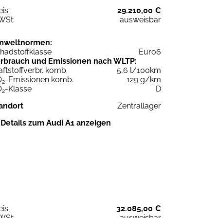
eis:
29.210,00 €
WSt:
ausweisbar
mweltnormen:
hadstoffklasse
Euro6
rbrauch und Emissionen nach WLTP:
aftstoffverbr. komb.
5,6 l/100km
O
-Emissionen komb.
129 g/km
2
O
-Klasse
D
2
andort
Zentrallager
Details zum Audi A1 anzeigen
eis:
32.085,00 €
WSt:
ausweisbar