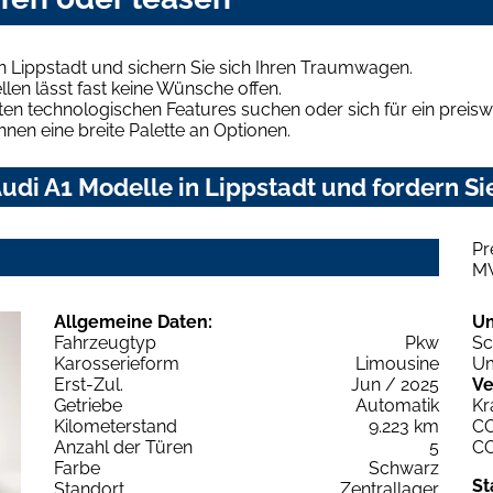
n Lippstadt und sichern Sie sich Ihren Traumwagen.
len lässt fast keine Wünsche offen.
en technologischen Features suchen oder sich für ein preiswe
hnen eine breite Palette an Optionen.
di A1 Modelle in Lippstadt und fordern Si
Pr
M
Allgemeine Daten:
U
Fahrzeugtyp
Pkw
Sc
Karosserieform
Limousine
Um
Erst-Zul.
Jun / 2025
Ve
Getriebe
Automatik
Kr
Kilometerstand
9.223 km
C
Anzahl der Türen
5
C
Farbe
Schwarz
St
Standort
Zentrallager