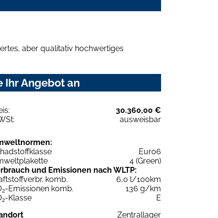
rtes, aber qualitativ hochwertiges
e Ihr Angebot an
eis:
30.360,00 €
WSt:
ausweisbar
mweltnormen:
hadstoffklasse
Euro6
weltplakette
4 (Green)
rbrauch und Emissionen nach WLTP:
aftstoffverbr. komb.
6,0 l/100km
O
-Emissionen komb.
136 g/km
2
O
-Klasse
E
2
andort
Zentrallager