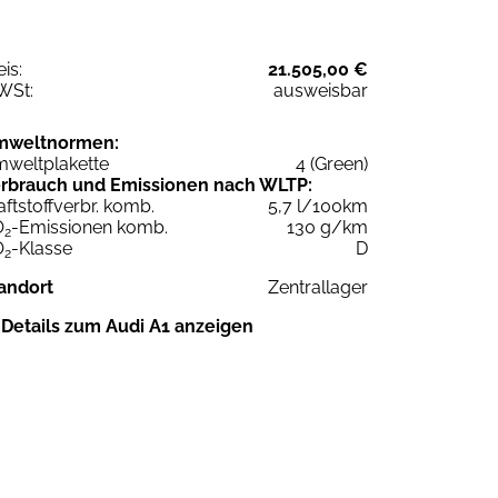
eis:
21.505,00 €
WSt:
ausweisbar
mweltnormen:
weltplakette
4 (Green)
rbrauch und Emissionen nach WLTP:
aftstoffverbr. komb.
5,7 l/100km
O
-Emissionen komb.
130 g/km
2
O
-Klasse
D
2
andort
Zentrallager
Details zum Audi A1 anzeigen