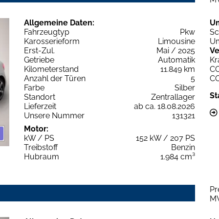
Allgemeine Daten:
U
Fahrzeugtyp
Pkw
Sc
Karosserieform
Limousine
Um
Erst-Zul.
Mai / 2025
Ve
Getriebe
Automatik
Kr
Kilometerstand
11.849 km
C
Anzahl der Türen
5
C
Farbe
Silber
St
Standort
Zentrallager
Lieferzeit
ab ca. 18.08.2026
Unsere Nummer
131321
Motor:
kW / PS
152 kW / 207 PS
Treibstoff
Benzin
Hubraum
1.984 cm³
Pr
M