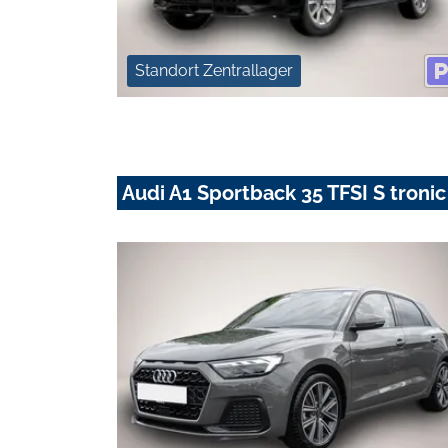
Standort Zentrallager
Audi A1 Sportback 35 TFSI S troni