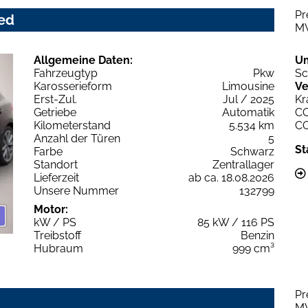
Pr
ced
M
Allgemeine Daten:
U
Fahrzeugtyp
Pkw
Sc
Karosserieform
Limousine
Ve
Erst-Zul.
Jul / 2025
Kr
Getriebe
Automatik
C
Kilometerstand
5.534 km
C
Anzahl der Türen
5
St
Farbe
Schwarz
Standort
Zentrallager
Lieferzeit
ab ca. 18.08.2026
Unsere Nummer
132799
Motor:
kW / PS
85 kW / 116 PS
Treibstoff
Benzin
Hubraum
999 cm³
Pr
M