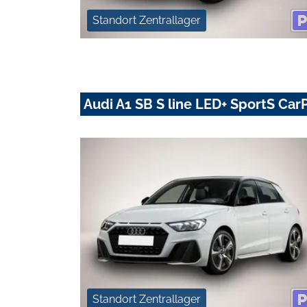
Standort Zentrallager
Audi A1 SB S line LED+ SportS Car
Standort Zentrallager