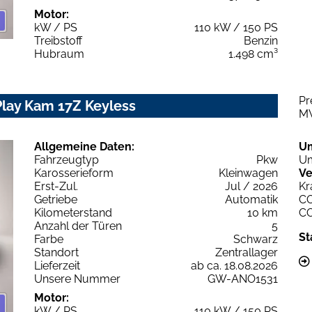
Motor:
kW / PS
110 kW / 150 PS
Treibstoff
Benzin
Hubraum
1.498 cm³
Pr
Play Kam 17Z Keyless
M
Allgemeine Daten:
U
Fahrzeugtyp
Pkw
Um
Karosserieform
Kleinwagen
Ve
Erst-Zul.
Jul / 2026
Kr
Getriebe
Automatik
C
Kilometerstand
10 km
C
Anzahl der Türen
5
St
Farbe
Schwarz
Standort
Zentrallager
Lieferzeit
ab ca. 18.08.2026
Unsere Nummer
GW-ANO1531
Motor:
kW / PS
110 kW / 150 PS