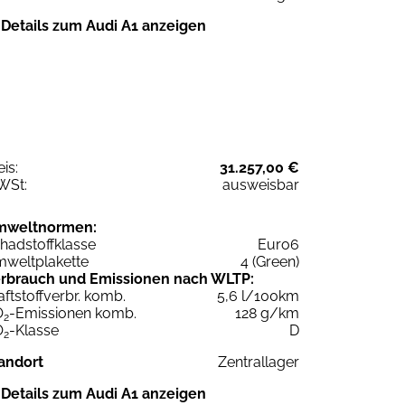
Details zum Audi A1 anzeigen
eis:
31.257,00 €
WSt:
ausweisbar
mweltnormen:
hadstoffklasse
Euro6
weltplakette
4 (Green)
rbrauch und Emissionen nach WLTP:
aftstoffverbr. komb.
5,6 l/100km
O
-Emissionen komb.
128 g/km
2
O
-Klasse
D
2
andort
Zentrallager
Details zum Audi A1 anzeigen