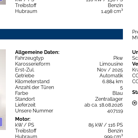
Treibstoff
Benzin
Hubraum
1.498 cm³
Pr
M
Allgemeine Daten:
U
Fahrzeugtyp
Pkw
Sc
Karosserieform
Limousine
Ve
Erst-Zul.
Nov / 2025
Kr
Getriebe
Automatik
C
Kilometerstand
6.884 km
C
Anzahl der Türen
5
St
Farbe
Blau
Standort
Zentrallager
Lieferzeit
ab ca. 18.08.2026
Unsere Nummer
407119
Motor:
kW / PS
85 kW / 116 PS
Treibstoff
Benzin
Hubraum
999 cm³