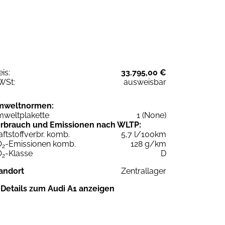
eis:
33.795,00 €
WSt:
ausweisbar
mweltnormen:
weltplakette
1 (None)
rbrauch und Emissionen nach WLTP:
aftstoffverbr. komb.
5,7 l/100km
O
-Emissionen komb.
128 g/km
2
O
-Klasse
D
2
andort
Zentrallager
Details zum Audi A1 anzeigen