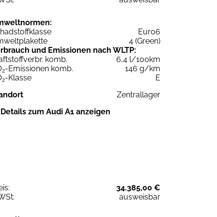
mweltnormen:
hadstoffklasse
Euro6
weltplakette
4 (Green)
rbrauch und Emissionen nach WLTP:
aftstoffverbr. komb.
6,4 l/100km
O
-Emissionen komb.
146 g/km
2
O
-Klasse
E
2
andort
Zentrallager
Details zum Audi A1 anzeigen
eis:
34.385,00 €
WSt:
ausweisbar