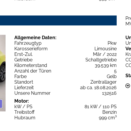
Pr
M
Allgemeine Daten:
U
Fahrzeugtyp
Pkw
Um
Karosserieform
Limousine
Ve
Erst-Zul.
Mär / 2022
Kr
Getriebe
Schaltgetriebe
C
Kilometerstand
39.539 km
C
Anzahl der Türen
5
St
Farbe
Gelb
Standort
Zentrallager
Lieferzeit
ab ca. 18.08.2026
Unsere Nummer
132516
Motor:
kW / PS
81 kW / 110 PS
Treibstoff
Benzin
Hubraum
999 cm³