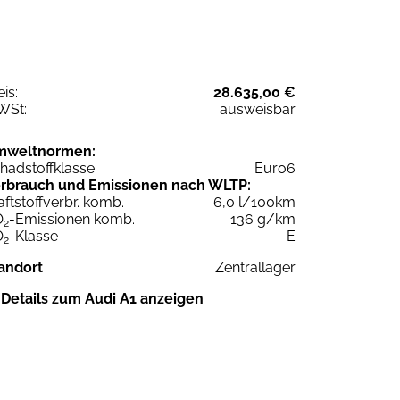
eis:
28.635,00 €
WSt:
ausweisbar
mweltnormen:
hadstoffklasse
Euro6
rbrauch und Emissionen nach WLTP:
aftstoffverbr. komb.
6,0 l/100km
O
-Emissionen komb.
136 g/km
2
O
-Klasse
E
2
andort
Zentrallager
Details zum Audi A1 anzeigen